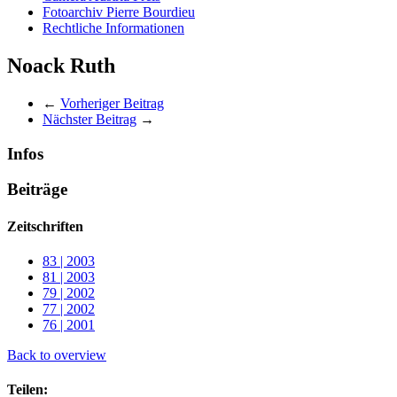
Fotoarchiv Pierre Bourdieu
Rechtliche Informationen
Noack Ruth
←
Vorheriger Beitrag
Nächster Beitrag
→
Infos
Beiträge
Zeitschriften
83 | 2003
81 | 2003
79 | 2002
77 | 2002
76 | 2001
Back to overview
Teilen: