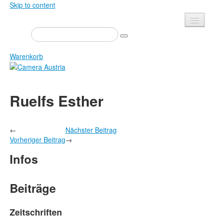
Skip to content
Presse
Veranstaltungen
Warenkorb
Newsletter
Kontakt
Home
Ruelfs Esther
Über uns
Zeitschrift
Ausschreibungen
Ausstellungen
←
Nächster Beitrag
Shop
Bücher
Vorheriger Beitrag
→
Datenschutz
Edition
Infos
Bibliothek
Mediadaten
Camera Austria Preis
Beiträge
Fotoarchiv Pierre Bourdieu
Zeitschriften