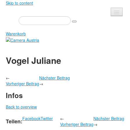
Skip to content
Presse
Veranstaltungen
Warenkorb
Newsletter
Kontakt
Home
Vogel Juliane
Über uns
Zeitschrift
Ausschreibungen
Ausstellungen
←
Nächster Beitrag
Shop
Bücher
Vorheriger Beitrag
→
Datenschutz
Edition
Infos
Bibliothek
Mediadaten
Back to overview
Camera Austria Preis
Facebook
Twitter
←
Nächster Beitrag
Fotoarchiv Pierre Bourdieu
Teilen:
Vorheriger Beitrag
→