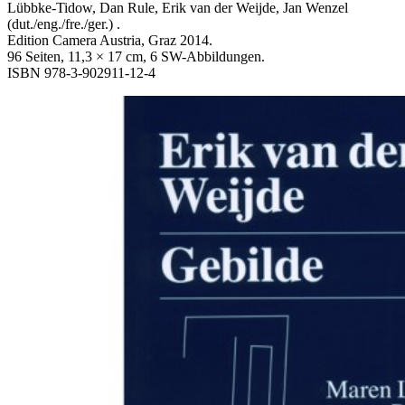
Lübbke-Tidow, Dan Rule, Erik van der Weijde, Jan Wenzel
(dut./eng./fre./ger.) .
Edition Camera Austria, Graz 2014.
96 Seiten, 11,3 × 17 cm, 6 SW-Abbildungen.
ISBN 978-3-902911-12-4