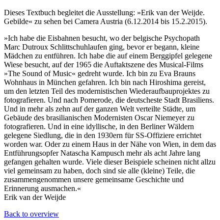
Dieses Textbuch begleitet die Ausstellung: »Erik van der Weijde.
Gebilde« zu sehen bei Camera Austria (6.12.2014 bis 15.2.2015).
»Ich habe die Eisbahnen besucht, wo der belgische Psychopath
Marc Dutroux Schlittschuhlaufen ging, bevor er begann, kleine
Mädchen zu entführen. Ich habe die auf einem Berggipfel gelegene
Wiese besucht, auf der 1965 die Auftaktszene des Musical-Films
»The Sound of Music« gedreht wurde. Ich bin zu Eva Brauns
Wohnhaus in München gefahren. Ich bin nach Hiroshima gereist,
um den letzten Teil des modernistischen Wiederaufbauprojektes zu
fotografieren. Und nach Pomerode, die deutscheste Stadt Brasiliens.
Und in mehr als zehn auf der ganzen Welt verteilte Städte, um
Gebäude des brasilianischen Modernisten Oscar Niemeyer zu
fotografieren. Und in eine idyllische, in den Berliner Wäldern
gelegene Siedlung, die in den 1930ern für SS-Offiziere errichtet
worden war. Oder zu einem Haus in der Nähe von Wien, in dem das
Entführungsopfer Natascha Kampusch mehr als acht Jahre lang
gefangen gehalten wurde. Viele dieser Beispiele scheinen nicht allzu
viel gemeinsam zu haben, doch sind sie alle (kleine) Teile, die
zusammengenommen unsere gemeinsame Geschichte und
Erinnerung ausmachen.«
Erik van der Weijde
Back to overview