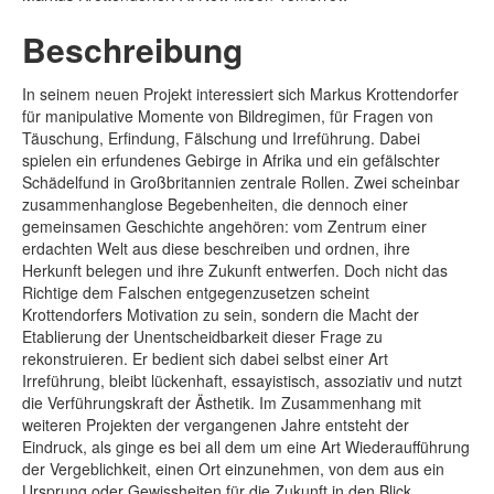
Beschreibung
In seinem neuen Projekt interessiert sich Markus Krottendorfer
für manipulative Momente von Bildregimen, für Fragen von
Täuschung, Erfindung, Fälschung und Irreführung. Dabei
spielen ein erfundenes Gebirge in Afrika und ein gefälschter
Schädelfund in Großbritannien zentrale Rollen. Zwei scheinbar
zusammenhanglose Begebenheiten, die dennoch einer
gemeinsamen Geschichte angehören: vom Zentrum einer
erdachten Welt aus diese beschreiben und ordnen, ihre
Herkunft belegen und ihre Zukunft entwerfen. Doch nicht das
Richtige dem Falschen entgegenzusetzen scheint
Krottendorfers Motivation zu sein, sondern die Macht der
Etablierung der Unentscheidbarkeit dieser Frage zu
rekonstruieren. Er bedient sich dabei selbst einer Art
Irreführung, bleibt lückenhaft, essayistisch, assoziativ und nutzt
die Verführungskraft der Ästhetik. Im Zusammenhang mit
weiteren Projekten der vergangenen Jahre entsteht der
Eindruck, als ginge es bei all dem um eine Art Wiederaufführung
der Vergeblichkeit, einen Ort einzunehmen, von dem aus ein
Ursprung oder Gewissheiten für die Zukunft in den Blick