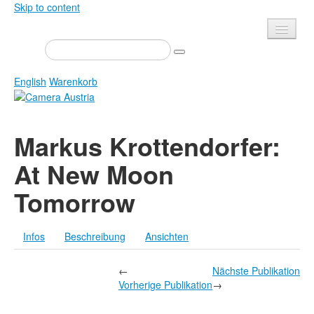
Skip to content
Presse
Veranstaltungen
English
Warenkorb
Newsletter
Kontakt
Home
Markus Krottendorfer:
Über uns
Zeitschrift
At New Moon
Ausschreibungen
Ausstellungen
Tomorrow
Shop
Bücher
Datenschutz
Edition
Infos
Beschreibung
Ansichten
Bibliothek
Mediadaten
Camera Austria Preis
←
Nächste Publikation
Vorherige Publikation
→
Fotoarchiv Pierre Bourdieu