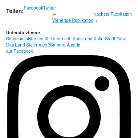
Facebook
Twitter
Teilen:
←
Nächste Publikation
Vorherige Publikation
→
Unterstützt von:
Bundesministerium für Unterricht, Kunst und Kultur
Stadt Graz
Das Land Steiermark

Camera Austria
auf Facebook