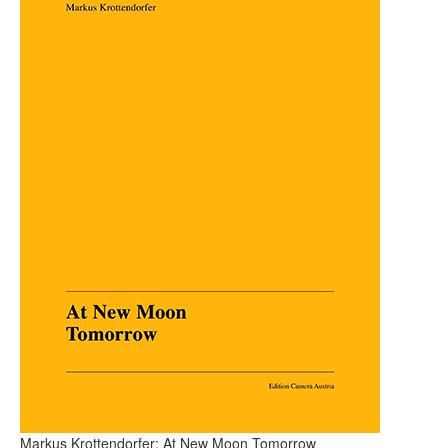
Markus Krottendorfer: At New Moon Tomorrow