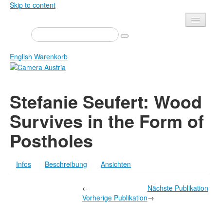
Skip to content
Presse
Veranstaltungen
English
Warenkorb
Newsletter
Kontakt
Home
Stefanie Seufert: Wood
Über uns
Zeitschrift
Survives in the Form of
Ausschreibungen
Ausstellungen
Postholes
Shop
Bücher
Datenschutz
Edition
Infos
Beschreibung
Ansichten
Bibliothek
Mediadaten
Camera Austria Preis
←
Nächste Publikation
Vorherige Publikation
→
Fotoarchiv Pierre Bourdieu