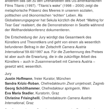
anderem das Set zu den Dreharbeiten des US-amerikanischen
Films Titanic (1997). “Titanic’s wake” (1998 – 2000) zeigt die
metaphorische Präsenz des Meeres in unserem sozialen,
politischen und ökonomischen “echten” Leben. Als
Globalisierungsgegner hat Sekula kürzlich die Arbeit “Waiting for
Tear Gas” realisiert, die die Demonstrationen in Seattle während
der Welthandelskonferenz dokumentieren.
Die Entscheidung der Jury würdigt das Gesamtwerk des
Künstlers und Theoretikers und geht von einem als wesentlich
befundenen Beitrag in der Zeitschrift
Camera Austria
International
59-60/1997 aus. Für die Zuerkennung des Preises
ist aber auch die Erwartung, die in die zukünftige Arbeit des
Künstlers – auch in Zusammenarbeit mit Camera Austria –
gesetzt wird, wesentlich.
Jury
Justin Hoffmann
, freier Kurator, München
Sandra Krizic-Roban
, Chefredakteurin
Zivot umjetnosti
, Zagreb
Georg Schöllhammer
, Chefredakteur
springerin
, Wien
Eva Maria Stadler
, Kuratorin, Graz
Christine Frisinghelli
, Chefredakteurin
Camera Austria
International
, Graz