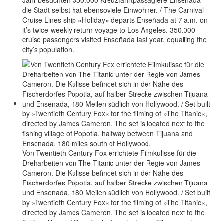
Jahr besuchten 350.000 Kreuzfahrtpassagiere Ensenada –
die Stadt selbst hat ebensoviele Einwohner. / The Carnival
Cruise Lines ship »Holiday« departs Enseñada at 7 a.m. on
it’s twice-weekly return voyage to Los Angeles. 350.000
cruise passengers visited Enseñada last year, equalling the
city’s population.
Von Twentieth Century Fox errichtete Filmkulisse für die
Dreharbeiten von The Titanic unter der Regie von James
Cameron. Die Kulisse befindet sich in der Nähe des
Fischerdorfes Popotla, auf halber Strecke zwischen Tijuana
und Ensenada, 180 Meilen südlich von Hollywood. / Set built
by »Twentieth Century Fox« for the filming of »The Titanic«,
directed by James Cameron. The set is located next to the