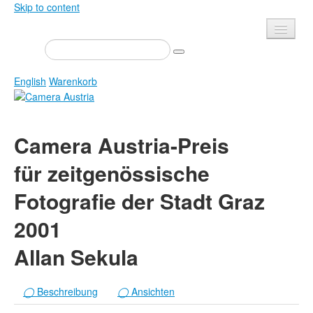
Skip to content
Presse
Veranstaltungen
English
Warenkorb
Newsletter
Kontakt
Home
Camera Austria-Preis
Über uns
Zeitschrift
für zeitgenössische
Ausschreibungen
Ausstellungen
Fotografie der Stadt Graz
Shop
Bücher
Datenschutz
Edition
2001
Bibliothek
Mediadaten
Allan Sekula
Camera Austria Preis
Fotoarchiv Pierre Bourdieu
◯
Beschreibung
◯
Ansichten