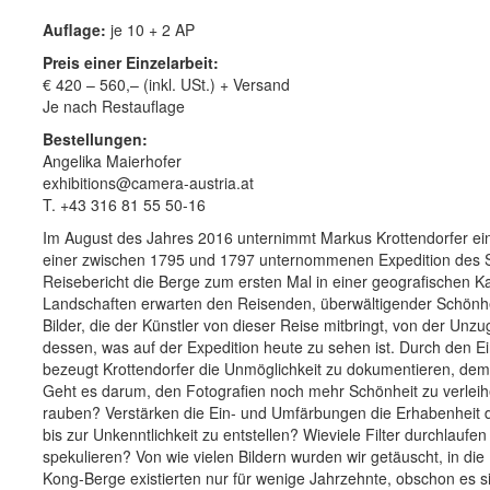
Auflage:
je 10 + 2 AP
Preis einer Einzelarbeit:
€ 420 – 560,– (inkl. USt.) + Versand
Je nach Restauflage
Bestellungen:
Angelika Maierhofer
exhibitions@camera-austria.at
T. +43 316 81 55 50-16
Im August des Jahres 2016 unternimmt Markus Krottendorfer ein
einer zwischen 1795 und 1797 unternommenen Expedition des S
Reisebericht die Berge zum ersten Mal in einer geografischen K
Landschaften erwarten den Reisenden, überwältigender Schönh
Bilder, die der Künstler von dieser Reise mitbringt, von der Unz
dessen, was auf der Expedition heute zu sehen ist. Durch den Ei
bezeugt Krottendorfer die Unmöglichkeit zu dokumentieren, dem 
Geht es darum, den Fotografien noch mehr Schönheit zu verleih
rauben? Verstärken die Ein- und Umfärbungen die Erhabenheit der
bis zur Unkenntlichkeit zu entstellen? Wieviele Filter durchlaufe
spekulieren? Von wie vielen Bildern wurden wir getäuscht, in di
Kong-Berge existierten nur für wenige Jahrzehnte, obschon es si