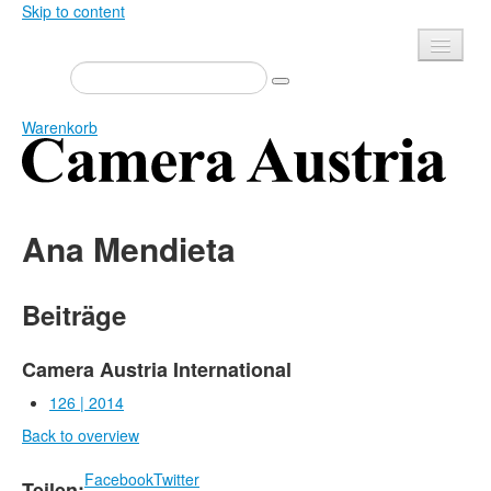
Skip to content
Presse
Veranstaltungen
Warenkorb
Newsletter
Kontakt
Home
Über uns
Ana Mendieta
Zeitschrift
Ausschreibungen
Ausstellungen
Shop
Beiträge
Bücher
Datenschutz
Edition
Camera Austria International
Mediadaten
Bibliothek
126 | 2014
Back to overview
Camera Austria Preis
Fotoarchiv Pierre Bourdieu
Facebook
Twitter
Teilen: