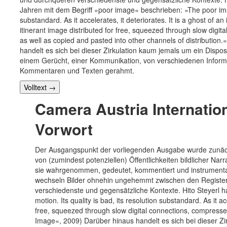
Jahren mit dem Begriff »poor image« beschrieben: »The poor image 
substandard. As it accelerates, it deteriorates. It is a ghost of a
itinerant image distributed for free, squeezed through slow digi
as well as copied and pasted into other channels of distributio
handelt es sich bei dieser Zirkulation kaum jemals um ein Disposi
einem Gerücht, einer Kommunikation, von verschiedenen Inform
Kommentaren und Texten gerahmt.
Volltext
→
Camera Austria Internation
Vorwort
Der Ausgangspunkt der vorliegenden Ausgabe wurde zunäch
von (zumindest potenziellen) Öffentlichkeiten bildlicher Na
sie wahrgenommen, gedeutet, kommentiert und instrumental
wechseln Bilder ohnehin ungehemmt zwischen den Registern 
verschiedenste und gegensätzliche Kontexte. Hito Steyerl h
motion. Its quality is bad, its resolution substandard. As it a
free, squeezed through slow digital connections, compressed
Image«, 2009) Darüber hinaus handelt es sich bei dieser Zir