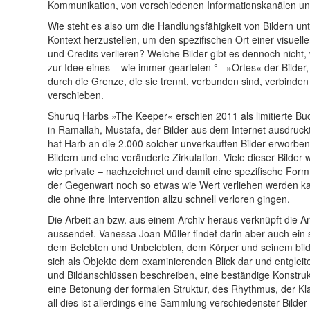
Kommunikation, von verschiedenen Informationskanälen u
Wie steht es also um die Handlungsfähigkeit von Bildern u
Kontext herzustellen, um den spezifischen Ort einer visue
und Credits verlieren? Welche Bilder gibt es dennoch nich
zur Idee eines – wie immer gearteten °– »Ortes« der Bilde
durch die Grenze, die sie trennt, verbunden sind, verbinden
verschieben.
Shuruq Harbs »The Keeper« erschien 2011 als limitierte Buc
in Ramallah, Mustafa, der Bilder aus dem Internet ausdruck
hat Harb an die 2.000 solcher unverkauften Bilder erworbe
Bildern und eine veränderte Zirkulation. Viele dieser Bilder
wie private – nachzeichnet und damit eine spezifische Form 
der Gegenwart noch so etwas wie Wert verliehen werden kan
die ohne ihre Intervention allzu schnell verloren gingen.
Die Arbeit an bzw. aus einem Archiv heraus verknüpft die Ar
aussendet. Vanessa Joan Müller findet darin aber auch ein
dem Belebten und Unbelebten, dem Körper und seinem bild
sich als Objekte dem examinierenden Blick dar und entglei
und Bildanschlüssen beschreiben, eine beständige Konstruk
eine Betonung der formalen Struktur, des Rhythmus, der Kla
all dies ist allerdings eine Sammlung verschiedenster Bilder 