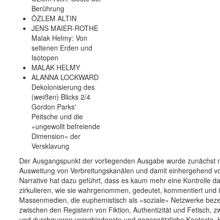
Berührung
ÖZLEM ALTIN
JENS MAIER-ROTHE
Malak Helmy: Von
seltenen Erden und
Isotopen
MALAK HELMY
ALANNA LOCKWARD
Dekolonisierung des
(
weißen
) Blicks 2/4
Gordon Parks'
Peitsche und die
»ungewollt befreiende
Dimension« der
Versklavung
Der Ausgangspunkt der vorliegenden Ausgabe wurde zunächst m
Ausweitung von Verbreitungskanälen und damit einhergehend von (
Narrative hat dazu geführt, dass es kaum mehr eine Kontrolle 
zirkulieren, wie sie wahrgenommen, gedeutet, kommentiert und in
Massenmedien, die euphemistisch als »soziale« Netzwerke bez
zwischen den Registern von Fiktion, Authentizität und Fetisch, z
und durchqueren verschiedenste und gegensätzliche Kontexte. Hi