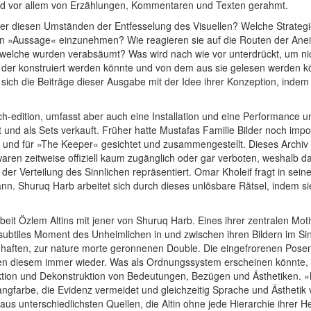
nd vor allem von Erzählungen, Kommentaren und Texten gerahmt.
nter diesen Umständen der Entfesselung des Visuellen? Welche Strateg
llen »Aussage« einzunehmen? Wie reagieren sie auf die Routen der Anei
t, welche wurden verabsäumt? Was wird nach wie vor unterdrückt, um n
r, der konstruiert werden könnte und von dem aus sie gelesen werden
 sich die Beiträge dieser Ausgabe mit der Idee ihrer Konzeption, indem
h-edition, umfasst aber auch eine Installation und eine Performance u
t und als Sets verkauft. Früher hatte Mustafas Familie Bilder noch imp
n und für »The Keeper« gesichtet und zusammengestellt. Dieses Archi
 waren zeitweise offiziell kaum zugänglich oder gar verboten, weshalb d
der Verteilung des Sinnlichen repräsentiert. Omar Kholeif fragt in sei
n. Shuruq Harb arbeitet sich durch dieses unlösbare Rätsel, indem si
beit Özlem Altins mit jener von Shuruq Harb. Eines ihrer zentralen Mot
 subtiles Moment des Unheimlichen in und zwischen ihren Bildern im 
haften, zur nature morte geronnenen Double. Die eingefrorenen Pos
ten diesem immer wieder. Was als Ordnungssystem erscheinen könnte, l
tion und Dekonstruktion von Bedeutungen, Bezügen und Ästhetiken. »Me
ngfarbe, die Evidenz vermeidet und gleichzeitig Sprache und Ästhetik v
aus unterschiedlichsten Quellen, die Altin ohne jede Hierarchie ihrer He