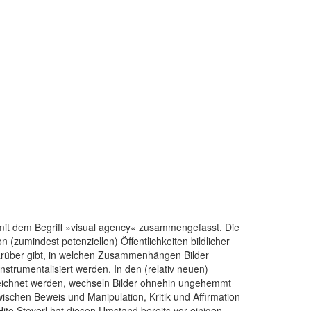
it dem Begriff »visual agency« zusammengefasst. Die
zumindest potenziellen) Öffentlichkeiten bildlicher
darüber gibt, in welchen Zusammenhängen Bilder
strumentalisiert werden. In den (relativ neuen)
eichnet werden, wechseln Bilder ohnehin ungehemmt
wischen Beweis und Manipulation, Kritik und Affirmation
to Steyerl hat diesen Umstand bereits vor einigen