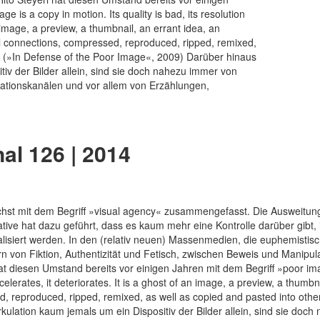
is a copy in motion. Its quality is bad, its resolution
n image, a preview, a thumbnail, an errant idea, an
tal connections, compressed, reproduced, ripped, remixed,
n.« (»In Defense of the Poor Image«, 2009) Darüber hinaus
tiv der Bilder allein, sind sie doch nahezu immer von
ationskanälen und vor allem von Erzählungen,
al 126 | 2014
st mit dem Begriff »visual agency« zusammengefasst. Die Ausweitun
rrative hat dazu geführt, dass es kaum mehr eine Kontrolle darüber gib
isiert werden. In den (relativ neuen) Massenmedien, die euphemistisc
von Fiktion, Authentizität und Fetisch, zwischen Beweis und Manipulat
at diesen Umstand bereits vor einigen Jahren mit dem Begriff »poor i
ccelerates, it deteriorates. It is a ghost of an image, a preview, a thumbn
, reproduced, ripped, remixed, as well as copied and pasted into other
kulation kaum jemals um ein Dispositiv der Bilder allein, sind sie do