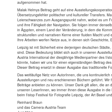
aufgenommen hat.
Malak Helmys Beitrag geht auf eine Ausstellungskooperation
Übersetzungsfehler politischer und kultureller Transfers. 
Leierschwanzes zum Ausgangspunkt nahm, wobei es um Fragen
und ihre Fähigkeit der Navigation. Sie folgen immer densel
in Ägypten, einem Land der Veränderung, in dem die Kommun
strukturellen und narrativen Kerne einer fluiden Macht und
Ihre Arbeiten werfen Netze aus, in denen sich Geschichte,
Leipzig ist mit Sicherheit eine derjenigen deutschen Städt
sind. Diese Bedeutung bildet sich auch in unseren Ausstell
Austria International der diesjährige Medienpartner des f/st
könnte, haben wir uns für einen eigenständigen Beitrag des
Dieser Beitrag ersetzt in dieser Ausgabe das traditionelle F
Das weitläufige Netz von AutorInnen, die uns kontinuierli
Ausstellungen und neu erschienenen Büchern geführt. Wir fre
Beiträge anbieten zu können. Unser Dank gilt allen, die a
unseren LeserInnen, wo immer ihnen diese Ausgabe in die 
beim f/stop Festival für Fotografie Leipzig, der Art Basel 
Reinhard Braun
und das Camera-Austria-Team