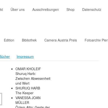
kt
Über uns
Ausschreibungen
Shop
Datenschutz
Edition
Bibliothek
Camera Austria Preis
Fotoarchiv Pie
Bücher
Impressum
OMAR KHOLEIF
Shuruq Harb:
Zwischen Abwesenheit
und Wert
SHURUQ HARB
The Keeper
VANESSA JOAN
MÜLLER
Özlem Altin: Geste der