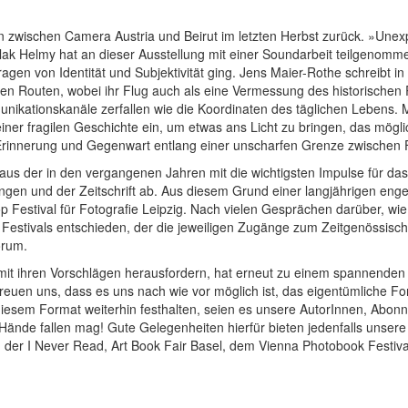
 zwischen Camera Austria und Beirut im letzten Herbst zurück. »Unexp
Malak Helmy hat an dieser Ausstellung mit einer Soundarbeit teilgenomm
 von Identität und Subjektivität ging. Jens Maier-Rothe schreibt in 
ben Routen, wobei ihr Flug auch als eine Vermessung des historischen 
ikationskanäle zerfallen wie die Koordinaten des täglichen Lebens. M
 einer fragilen Geschichte ein, um etwas ans Licht zu bringen, das mög
 Erinnerung und Gegenwart entlang einer unscharfen Grenze zwischen Fi
e, aus der in den vergangenen Jahren mit die wichtigsten Impulse für d
ungen und der Zeitschrift ab. Aus diesem Grund einer langjährigen en
op Festival für Fotografie Leipzig. Nach vielen Gesprächen darüber, wie
 Festivals entschieden, der die jeweiligen Zugänge zum Zeitgenössisc
orum.
ch mit ihren Vorschlägen herausfordern, hat erneut zu einem spannend
uen uns, dass es uns nach wie vor möglich ist, das eigentümliche Format
n diesem Format weiterhin festhalten, seien es unsere AutorInnen, Ab
Hände fallen mag! Gute Gelegenheiten hierfür bieten jedenfalls unse
und der I Never Read, Art Book Fair Basel, dem Vienna Photobook Festiv