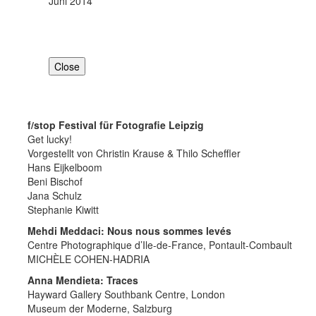
Juni 2014
Close
f/stop Festival für Fotografie Leipzig
Get lucky!
Vorgestellt von Christin Krause & Thilo Scheffler
Hans Eijkelboom
Beni Bischof
Jana Schulz
Stephanie Kiwitt
Mehdi Meddaci: Nous nous sommes levés
Centre Photographique d’Ile-de-France, Pontault-Combault
MICHÈLE COHEN-HADRIA
Anna Mendieta: Traces
Hayward Gallery Southbank Centre, London
Museum der Moderne, Salzburg