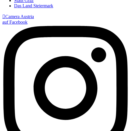
Stadt Graz
Das Land Steiermark

Camera Austria
auf Facebook