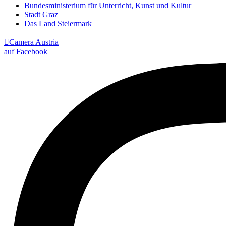
Bundesministerium für Unterricht, Kunst und Kultur
Stadt Graz
Das Land Steiermark

Camera Austria
auf Facebook