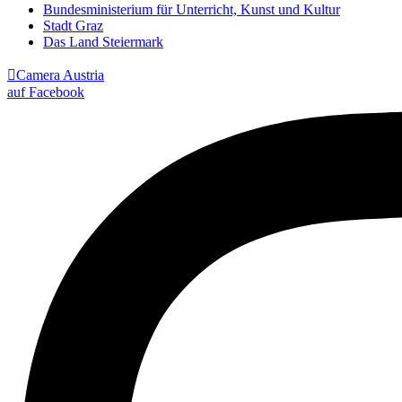
Bundesministerium für Unterricht, Kunst und Kultur
Stadt Graz
Das Land Steiermark

Camera Austria
auf Facebook