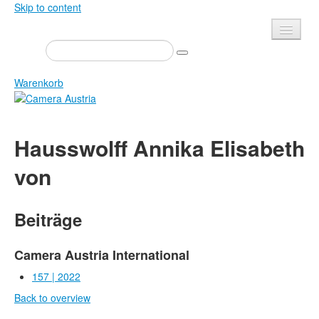
Skip to content
Presse
Veranstaltungen
Warenkorb
Newsletter
Kontakt
Home
Hausswolff Annika Elisabeth
Über uns
Zeitschrift
von
Ausschreibungen
Ausstellungen
Shop
Bücher
Beiträge
Datenschutz
Edition
Bibliothek
Mediadaten
Camera Austria International
Camera Austria Preis
157 | 2022
Fotoarchiv Pierre Bourdieu
Back to overview