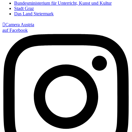
Bundesministerium für Unterricht, Kunst und Kultur
Stadt Graz
Das Land Steiermark

Camera Austria
auf Facebook