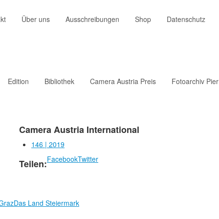
kt
Über uns
Ausschreibungen
Shop
Datenschutz
Edition
Bibliothek
Camera Austria Preis
Fotoarchiv Pie
Camera Austria International
146 | 2019
Facebook
Twitter
Teilen:
 Graz
Das Land Steiermark