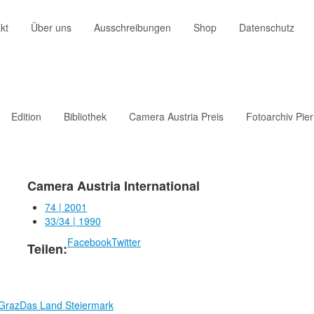
kt
Über uns
Ausschreibungen
Shop
Datenschutz
Edition
Bibliothek
Camera Austria Preis
Fotoarchiv Pie
Camera Austria International
74 | 2001
33/34 | 1990
Facebook
Twitter
Teilen:
 Graz
Das Land Steiermark