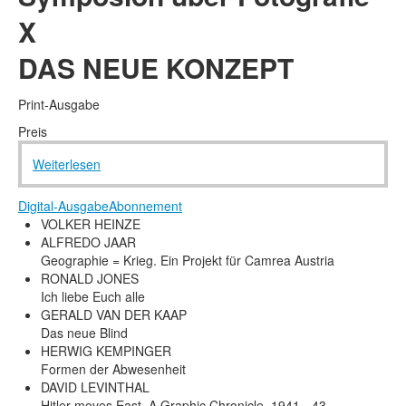
Rechtliche Informationen
X
DAS NEUE KONZEPT
Print-Ausgabe
Preis
Weiterlesen
Digital-Ausgabe
Abonnement
VOLKER HEINZE
ALFREDO JAAR
Geographie = Krieg. Ein Projekt für Camrea Austria
RONALD JONES
Ich liebe Euch alle
GERALD VAN DER KAAP
Das neue Blind
HERWIG KEMPINGER
Formen der Abwesenheit
DAVID LEVINTHAL
Hitler moves East. A Graphic Chronicle, 1941 - 43