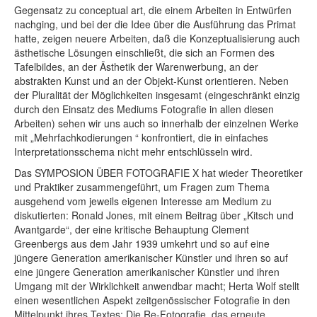
Gegensatz zu conceptual art, die einem Arbeiten in Entwürfen
nachging, und bei der die Idee über die Ausführung das Primat
hatte, zeigen neuere Arbeiten, daß die Konzeptualisierung auch
ästhetische Lösungen einschließt, die sich an Formen des
Tafelbildes, an der Ästhetik der Warenwerbung, an der
abstrakten Kunst und an der Objekt-Kunst orientieren. Neben
der Pluralität der Möglichkeiten insgesamt (eingeschränkt einzig
durch den Einsatz des Mediums Fotografie in allen diesen
Arbeiten) sehen wir uns auch so innerhalb der einzelnen Werke
mit „Mehrfachkodierungen “ konfrontiert, die in einfaches
Interpretationsschema nicht mehr entschlüsseln wird.
Das SYMPOSION ÜBER FOTOGRAFIE X hat wieder Theoretiker
und Praktiker zusammengeführt, um Fragen zum Thema
ausgehend vom jeweils eigenen Interesse am Medium zu
diskutierten: Ronald Jones, mit einem Beitrag über „Kitsch und
Avantgarde“, der eine kritische Behauptung Clement
Greenbergs aus dem Jahr 1939 umkehrt und so auf eine
jüngere Generation amerikanischer Künstler und ihren so auf
eine jüngere Generation amerikanischer Künstler und ihren
Umgang mit der Wirklichkeit anwendbar macht; Herta Wolf stellt
einen wesentlichen Aspekt zeitgenössischer Fotografie in den
Mittelpunkt ihres Textes: Die Re-Fotografie, das erneute