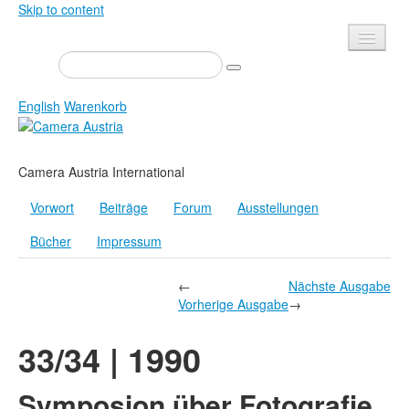
Skip to content
Presse
Veranstaltungen
English
Warenkorb
Newsletter
Kontakt
Home
Camera Austria International
Über uns
Zeitschrift
Vorwort
Beiträge
Forum
Ausstellungen
Ausschreibungen
Ausstellungen
Bücher
Impressum
Shop
Bücher
Datenschutz
Edition
←
Nächste Ausgabe
Vorherige Ausgabe
→
Bibliothek
Mediadaten
33/34 | 1990
Camera Austria Preis
Fotoarchiv Pierre Bourdieu
Symposion über Fotografie