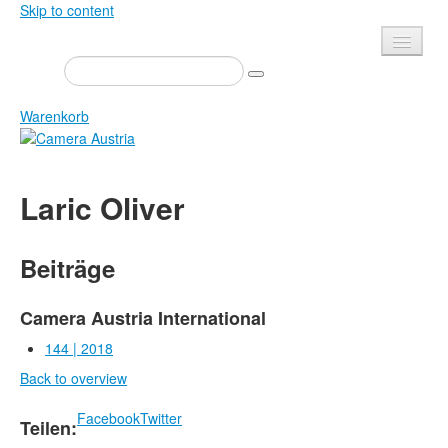
Skip to content
Presse
Veranstaltungen
Warenkorb
Newsletter
Kontakt
Home
Laric Oliver
Über uns
Zeitschrift
Ausschreibungen
Ausstellungen
Beiträge
Shop
Bücher
Datenschutz
Edition
Camera Austria International
Bibliothek
144 | 2018
Mediadaten
Back to overview
Camera Austria Preis
Fotoarchiv Pierre Bourdieu
Facebook
Twitter
Teilen: