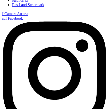
Stadt Graz
Das Land Steiermark

Camera Austria
auf Facebook