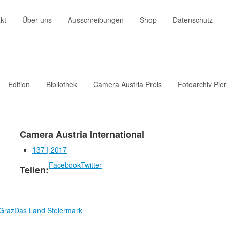
kt
Über uns
Ausschreibungen
Shop
Datenschutz
Edition
Bibliothek
Camera Austria Preis
Fotoarchiv Pie
Camera Austria International
137 | 2017
Facebook
Twitter
Teilen:
 Graz
Das Land Steiermark