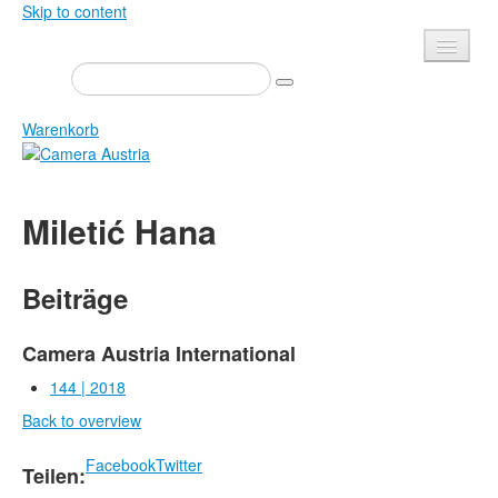
Skip to content
Presse
Veranstaltungen
Warenkorb
Newsletter
Kontakt
Home
Miletić Hana
Über uns
Zeitschrift
Ausschreibungen
Ausstellungen
Beiträge
Shop
Bücher
Datenschutz
Edition
Camera Austria International
Bibliothek
144 | 2018
Mediadaten
Back to overview
Camera Austria Preis
Fotoarchiv Pierre Bourdieu
Facebook
Twitter
Teilen: