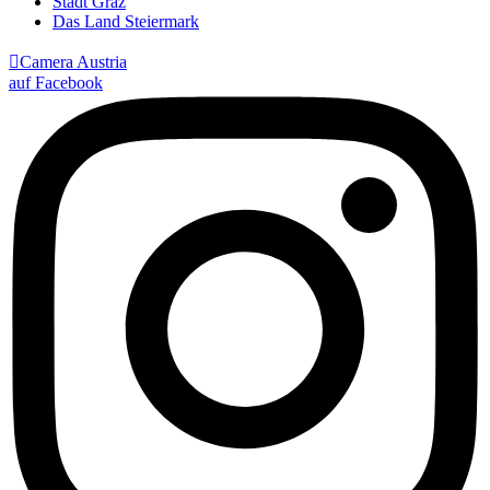
Stadt Graz
Das Land Steiermark

Camera Austria
auf Facebook