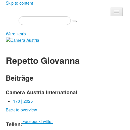
Skip to content
Presse
Veranstaltungen
Warenkorb
Newsletter
Kontakt
Home
Repetto Giovanna
Über uns
Zeitschrift
Ausschreibungen
Ausstellungen
Beiträge
Shop
Bücher
Datenschutz
Edition
Camera Austria International
Bibliothek
170 | 2025
Mediadaten
Back to overview
Camera Austria Preis
Fotoarchiv Pierre Bourdieu
Facebook
Twitter
Teilen: