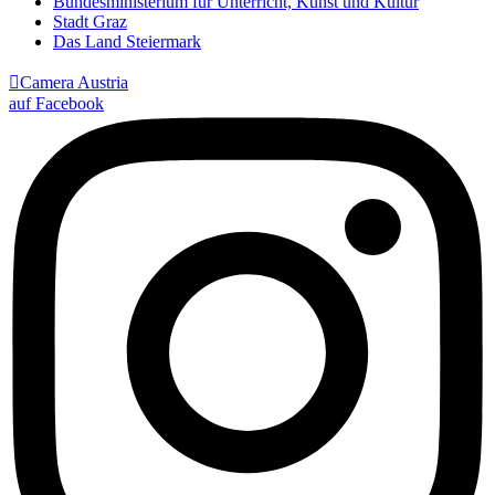
Bundesministerium für Unterricht, Kunst und Kultur
Stadt Graz
Das Land Steiermark

Camera Austria
auf Facebook