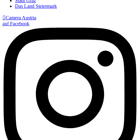
Stadt Graz
Das Land Steiermark

Camera Austria
auf Facebook