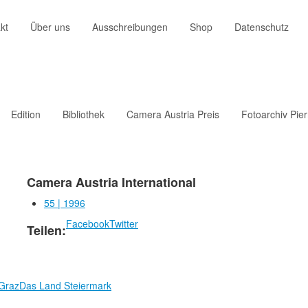
kt
Über uns
Ausschreibungen
Shop
Datenschutz
Edition
Bibliothek
Camera Austria Preis
Fotoarchiv Pie
Camera Austria International
55 | 1996
Facebook
Twitter
Teilen:
 Graz
Das Land Steiermark