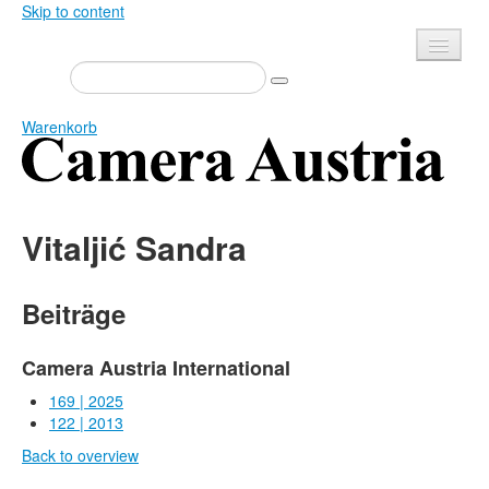
Skip to content
Presse
Veranstaltungen
Warenkorb
Newsletter
Kontakt
Home
Über uns
Vitaljić Sandra
Zeitschrift
Ausschreibungen
Ausstellungen
Shop
Beiträge
Bücher
Datenschutz
Edition
Camera Austria International
Mediadaten
Bibliothek
169 | 2025
122 | 2013
Camera Austria Preis
Back to overview
Fotoarchiv Pierre Bourdieu