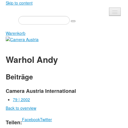
Skip to content
Presse
Veranstaltungen
Warenkorb
Newsletter
Kontakt
Home
Warhol Andy
Über uns
Zeitschrift
Ausschreibungen
Ausstellungen
Beiträge
Shop
Bücher
Datenschutz
Edition
Camera Austria International
Bibliothek
79 | 2002
Mediadaten
Back to overview
Camera Austria Preis
Fotoarchiv Pierre Bourdieu
Facebook
Twitter
Teilen: