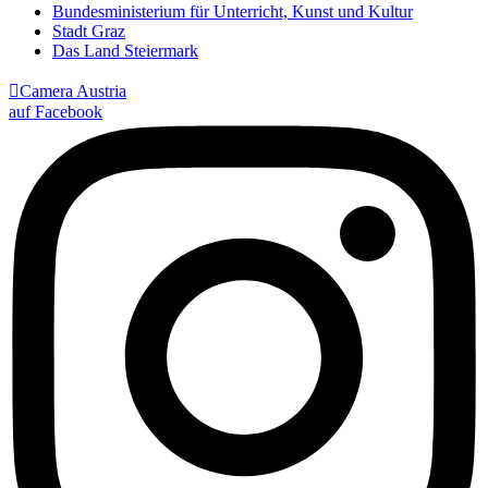
Bundesministerium für Unterricht, Kunst und Kultur
Stadt Graz
Das Land Steiermark

Camera Austria
auf Facebook