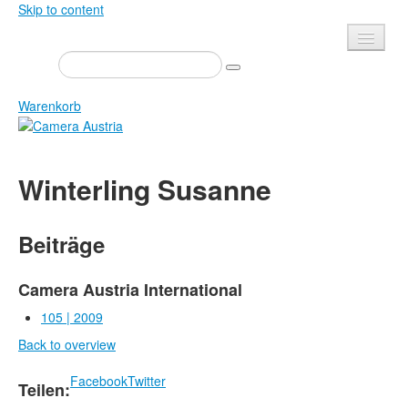
Skip to content
Presse
Veranstaltungen
Warenkorb
Newsletter
Kontakt
Home
Winterling Susanne
Über uns
Zeitschrift
Ausschreibungen
Ausstellungen
Beiträge
Shop
Bücher
Datenschutz
Edition
Camera Austria International
Bibliothek
105 | 2009
Mediadaten
Back to overview
Camera Austria Preis
Fotoarchiv Pierre Bourdieu
Facebook
Twitter
Teilen: