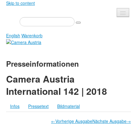
Skip to content
Presse
Veranstaltungen
English
Warenkorb
Newsletter
Kontakt
Home
Presseinformationen
Über uns
Zeitschrift
Ausschreibungen
Ausstellungen
Camera Austria
Shop
Bücher
International 142 | 2018
Datenschutz
Edition
Bibliothek
Infos
Pressetext
Bildmaterial
Mediadaten
Camera Austria Preis
←Vorherige Ausgabe
Nächste Ausgabe→
Fotoarchiv Pierre Bourdieu