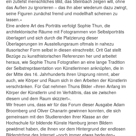
ein zutiefst menschliches Bild, das Steinbach zeigen will, ohne
das Außen zu ignorieren – das ihn aber wiederum dazu zwingt,
seine Figuren zunächst fremd und modellhaft scheinen zu
lassen.«
Eine andere Art des Porträts verfolgt Sophie Thun, die
architektonische Räume mit Fotogrammen von Selbstporträts
überlagert und sich durch die Platzierung dieser
Überlagerungen im Ausstellungsraum oftmals in nahezu
illusorischer Form selbst in diesen einschreibt. Orit Gat stellt
Bezüge zu kunsthistorischen Referenzen her und arbeitet
heraus, wie Sophie Thuns Fotografien an eine lange Tradition
der Selbstrepräsentation von Künstlerinnen anknüpfen, die in
der Mitte des 16. Jahrhunderts ihren Ursprung nimmt, aber
auch, wie Körper und Raum sich in den Arbeiten der Künstlerin
verschränken. Für Gat nehmen Thuns Bilder »ihren Anfang im
Körper der Künstlerin und im Verhältnis, das sie zwischen
diesem und dem Raum skizziert«.
Wir freuen uns, dass wir für das Forum dieser Ausgabe Adam
Broomberg und Oliver Chanarin gewinnen konnten, die sich
gemeinsam mit den Studierenden ihrer Klasse an der
Hochschule für bildende Künste Hamburg jenen Bildern
gewidmet haben, die ihnen vor dem Hintergrund der endlosen
Bilderströme des Internet »noch immer etwas bedeuten«.