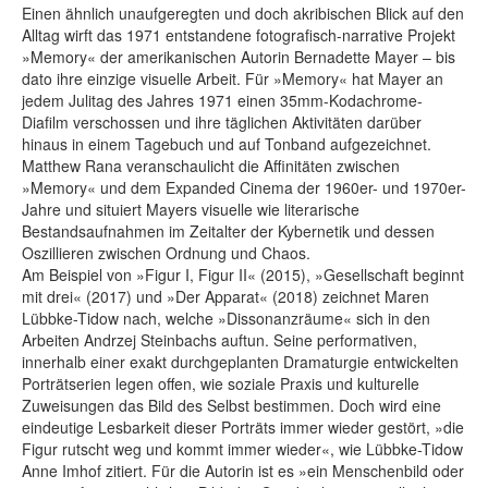
Einen ähnlich unaufgeregten und doch akribischen Blick auf den
Alltag wirft das 1971 entstandene fotografisch-narrative Projekt
»Memory« der amerikanischen Autorin Bernadette Mayer – bis
dato ihre einzige visuelle Arbeit. Für »Memory« hat Mayer an
jedem Julitag des Jahres 1971 einen 35mm-Kodachrome-
Diafilm verschossen und ihre täglichen Aktivitäten darüber
hinaus in einem Tagebuch und auf Tonband aufgezeichnet.
Matthew Rana veranschaulicht die Affinitäten zwischen
»Memory« und dem Expanded Cinema der 1960er- und 1970er-
Jahre und situiert Mayers visuelle wie literarische
Bestandsaufnahmen im Zeitalter der Kybernetik und dessen
Oszillieren zwischen Ordnung und Chaos.
Am Beispiel von »Figur I, Figur II« (2015), »Gesellschaft beginnt
mit drei« (2017) und »Der Apparat« (2018) zeichnet Maren
Lübbke-Tidow nach, welche »Dissonanzräume« sich in den
Arbeiten Andrzej Steinbachs auftun. Seine performativen,
innerhalb einer exakt durchgeplanten Dramaturgie entwickelten
Porträtserien legen offen, wie soziale Praxis und kulturelle
Zuweisungen das Bild des Selbst bestimmen. Doch wird eine
eindeutige Lesbarkeit dieser Porträts immer wieder gestört, »die
Figur rutscht weg und kommt immer wieder«, wie Lübbke-Tidow
Anne Imhof zitiert. Für die Autorin ist es »ein Menschenbild oder