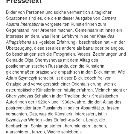
Pressetext
Bilder von Personen und solche vermeintlich alltäglicher
Situationen sind es, die die in dieser Ausgabe von
Camera
Austria International
vorgestellten KünstlerInnen zum
Gegenstand ihrer Arbeiten machen. Gemeinsam ist ihnen ein
Interesse an dem, was Henri Lefebvre in seiner
Kritik des
Alltagslebens
als »gelebte Erfahrung« beschrieben hat – in der
Überzeugung, diese sei alles andere als banal oder belanglos.
So beschäftigen sich die Fotografien, Videos, Zeichnungen und
Gemälde Olga Chernyshevas mit dem Alltag des
postkommunistischen Russlands, den die Künstlerin
gleichermaßen präzise wie empathisch in den Blick nimmt. Wie
Adam Szymczyk schreibt, ist dieser Blick jedoch frei von
Ostalgie und verweigert sich einer Orientalisierung, wie sie
osteuropäische KünstlerInnen häufig erfahren. Vielmehr sieht er
Chernyshevas Schaffen in der Tradition der (ir)realistischen
AutorInnen der 1920er- und 1930er-Jahre, die den Alltag des
postrevolutionären Russlands in seiner Absurdität zu fassen
versuchten. Das, was die Künstlerin interessiert, ist in
Szymczyks Worten »das Einfach-da-Sein. Leute, die
beobachten, Schlange stehen, herumlungern, gehen,
marschieren, tanzen, Wache schieben.«