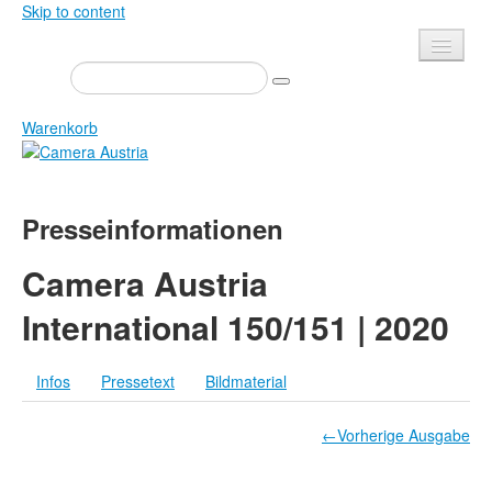
Skip to content
Presse
Veranstaltungen
Warenkorb
Newsletter
Kontakt
Home
Presseinformationen
Über uns
Zeitschrift
Ausschreibungen
Ausstellungen
Camera Austria
Shop
Bücher
International 150/151 | 2020
Datenschutz
Edition
Bibliothek
Infos
Pressetext
Bildmaterial
Mediadaten
Camera Austria Preis
←Vorherige Ausgabe
Fotoarchiv Pierre Bourdieu