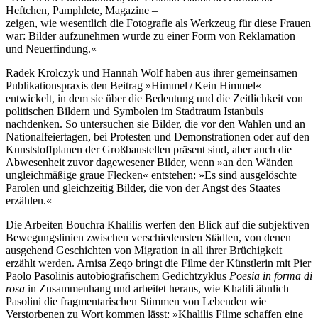
Heftchen, Pamphlete, Magazine –
zeigen, wie wesentlich die Fotografie als Werkzeug für diese Frauen
war: Bilder aufzunehmen wurde zu einer Form von Reklamation
und Neuerfindung.«
Radek Krolczyk und Hannah Wolf haben aus ihrer gemeinsamen
Publikationspraxis den Beitrag »Himmel / Kein Himmel«
entwickelt, in dem sie über die Bedeutung und die Zeitlichkeit von
politischen Bildern und Symbolen im Stadtraum Istanbuls
nachdenken. So untersuchen sie Bilder, die vor den Wahlen und an
Nationalfeiertagen, bei Protesten und Demonstrationen oder auf den
Kunststoffplanen der Großbaustellen präsent sind, aber auch die
Abwesenheit zuvor dagewesener Bilder, wenn »an den Wänden
ungleichmäßige graue Flecken« entstehen: »Es sind ausgelöschte
Parolen und gleichzeitig Bilder, die von der Angst des Staates
erzählen.«
Die Arbeiten Bouchra Khalilis werfen den Blick auf die subjektiven
Bewegungslinien zwischen verschiedensten Städten, von denen
ausgehend Geschichten von Migration in all ihrer Brüchigkeit
erzählt werden. Arnisa Zeqo bringt die Filme der Künstlerin mit Pier
Paolo Pasolinis autobiografischem Gedichtzyklus
Poesia in forma di
rosa
in Zusammenhang und arbeitet heraus, wie Khalili ähnlich
Pasolini die fragmentarischen Stimmen von Lebenden wie
Verstorbenen zu Wort kommen lässt: »Khalilis Filme schaffen eine