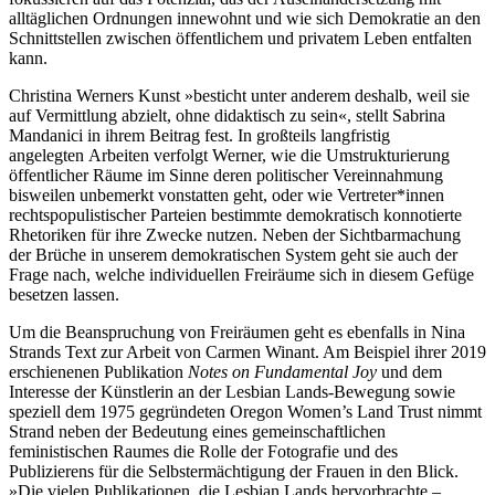
alltäglichen Ordnungen innewohnt und wie sich Demokratie an den
Schnittstellen zwischen öffentlichem und privatem Leben entfalten
kann.
Christina Werners Kunst »besticht unter anderem deshalb, weil sie
auf Vermittlung abzielt, ohne didaktisch zu sein«, stellt Sabrina
Mandanici in ihrem Beitrag fest. In großteils langfristig
angelegten Arbeiten verfolgt Werner, wie die Umstrukturierung
öffentlicher Räume im Sinne deren politischer Vereinnahmung
bisweilen unbemerkt vonstatten geht, oder wie Vertreter*innen
rechtspopulistischer Parteien bestimmte demokratisch konnotierte
Rhetoriken für ihre Zwecke nutzen. Neben der Sichtbarmachung
der Brüche in unserem demokratischen System geht sie auch der
Frage nach, welche individuellen Freiräume sich in diesem Gefüge
besetzen lassen.
Um die Beanspruchung von Freiräumen geht es ebenfalls in Nina
Strands Text zur Arbeit von Carmen Winant. Am Beispiel ihrer 2019
erschienenen Publikation
Notes on Fundamental Joy
und dem
Interesse der Künstlerin an der Lesbian Lands-Bewegung sowie
speziell dem 1975 gegründeten Oregon Women’s Land Trust nimmt
Strand neben der Bedeutung eines gemeinschaftlichen
feministischen Raumes die Rolle der Fotografie und des
Publizierens für die Selbstermächtigung der Frauen in den Blick.
»Die vielen Publikationen, die Lesbian Lands hervorbrachte –