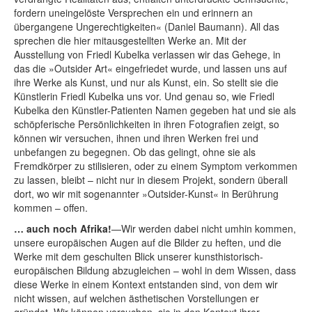
fordern uneingelöste Versprechen ein und erinnern an
übergangene Ungerechtigkeiten« (Daniel Baumann). All das
sprechen die hier mitausgestellten Werke an. Mit der
Ausstellung von Friedl Kubelka verlassen wir das Gehege, in
das die »Outsider Art« eingefriedet wurde, und lassen uns auf
ihre Werke als Kunst, und nur als Kunst, ein. So stellt sie die
Künstlerin Friedl Kubelka uns vor. Und genau so, wie Friedl
Kubelka den Künstler-Patienten Namen gegeben hat und sie als
schöpferische Persönlichkeiten in ihren Fotografien zeigt, so
können wir versuchen, ihnen und ihren Werken frei und
unbefangen zu begegnen. Ob das gelingt, ohne sie als
Fremdkörper zu stilisieren, oder zu einem Symptom verkommen
zu lassen, bleibt – nicht nur in diesem Projekt, sondern überall
dort, wo wir mit sogenannter »Outsider-Kunst« in Berührung
kommen – offen.
… auch noch Afrika!
—Wir werden dabei nicht umhin kommen,
unsere europäischen Augen auf die Bilder zu heften, und die
Werke mit dem geschulten Blick unserer kunsthistorisch-
europäischen Bildung abzugleichen – wohl in dem Wissen, dass
diese Werke in einem Kontext entstanden sind, von dem wir
nicht wissen, auf welchen ästhetischen Vorstellungen er