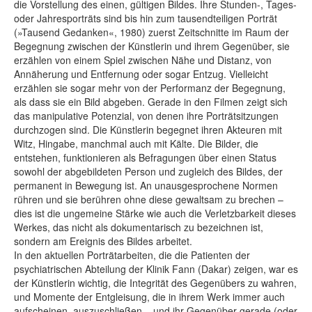
die Vorstellung des einen, gültigen Bildes. Ihre Stunden-, Tages-
oder Jahresporträts sind bis hin zum tausendteiligen Porträt
(»Tausend Gedanken«, 1980) zuerst Zeitschnitte im Raum der
Begegnung zwischen der Künstlerin und ihrem Gegenüber, sie
erzählen von einem Spiel zwischen Nähe und Distanz, von
Annäherung und Entfernung oder sogar Entzug. Vielleicht
erzählen sie sogar mehr von der Performanz der Begegnung,
als dass sie ein Bild abgeben. Gerade in den Filmen zeigt sich
das manipulative Potenzial, von denen ihre Porträtsitzungen
durchzogen sind. Die Künstlerin begegnet ihren Akteuren mit
Witz, Hingabe, manchmal auch mit Kälte. Die Bilder, die
entstehen, funktionieren als Befragungen über einen Status
sowohl der abgebildeten Person und zugleich des Bildes, der
permanent in Bewegung ist. An unausgesprochene Normen
rühren und sie berühren ohne diese gewaltsam zu brechen –
dies ist die ungemeine Stärke wie auch die Verletzbarkeit dieses
Werkes, das nicht als dokumentarisch zu bezeichnen ist,
sondern am Ereignis des Bildes arbeitet.
In den aktuellen Porträtarbeiten, die die Patienten der
psychiatrischen Abteilung der Klinik Fann (Dakar) zeigen, war es
der Künstlerin wichtig, die Integrität des Gegenübers zu wahren,
und Momente der Entgleisung, die in ihrem Werk immer auch
aufscheinen, auszuschließen – und ihr Gegenüber gerade (oder