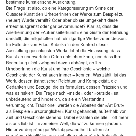
bestimme künstlerische Ausrichtung.
Die Frage ist also, ob eine Kategorisierung im Sinne der
Outsider-Kunst den UrheberInnen der Werke zum Beispiel zu
(neuer) Würde verhilft? Oder aber ob sie umgekehrt diese
erneut ausgrenzt oder gar bevormundet? Klar ist, dass die
Anerkennung der »Außenseiterkunst« eine Geste der Befreiung
darstellt, die mitgeholfen hat, einzigartige Werke zu entdecken.
Im Falle der von Friedl Kubelka in den Kontext dieser
Ausstellung geschleusten Werke lohnt die Einlassung, dass
Kunst an unerwarteten Orten entstehen kann, und dass ihre
Bedeutung nicht zwingend davon abhängt, ob ihre
UrheberInnen die Kunst und ihre Geschichte – welche
Geschichte der Kunst auch immer – kennen. Was zählt, ist das
Werk, dessen ästhetischer Reichtum und Komplexität, die
Gedanken und Bezüge, die es formuliert, dessen Präzision und
was es riskiert. Die Frage nach »inside« oder »outside« ist
unbedeutend und hinderlich, da sie ein Verständnis
verunmöglicht. Traditionell werden die Arbeiten der »Art Brut«
als Beispiele »ursprünglicher« Kunst gehandelt, außerhalb von
Zeit und Geschichte stehend. Dabei erzählen sie alle – oft mehr
als uns lieb ist – »von einer Welt, die wir zu kennen glauben.
Hinter vordergründiger Weltabgewandtheit breiten sie
verdrängte Realitäten aus, entfalten unterdrückte Sehnsüchte,