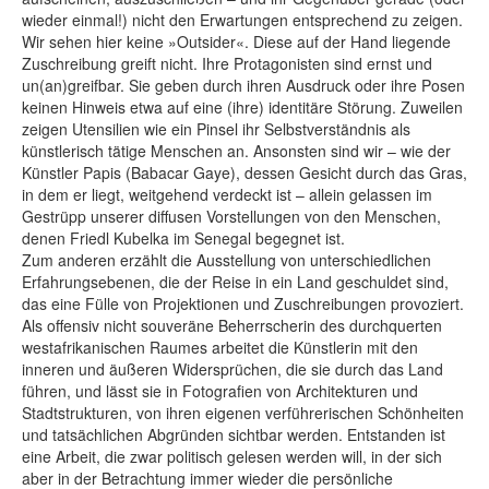
wieder einmal!) nicht den Erwartungen entsprechend zu zeigen.
Wir sehen hier keine »Outsider«. Diese auf der Hand liegende
Zuschreibung greift nicht. Ihre Protagonisten sind ernst und
un(an)greifbar. Sie geben durch ihren Ausdruck oder ihre Posen
keinen Hinweis etwa auf eine (ihre) identitäre Störung. Zuweilen
zeigen Utensilien wie ein Pinsel ihr Selbstverständnis als
künstlerisch tätige Menschen an. Ansonsten sind wir – wie der
Künstler Papis (Babacar Gaye), dessen Gesicht durch das Gras,
in dem er liegt, weitgehend verdeckt ist – allein gelassen im
Gestrüpp unserer diffusen Vorstellungen von den Menschen,
denen Friedl Kubelka im Senegal begegnet ist.
Zum anderen erzählt die Ausstellung von unterschiedlichen
Erfahrungsebenen, die der Reise in ein Land geschuldet sind,
das eine Fülle von Projektionen und Zuschreibungen provoziert.
Als offensiv nicht souveräne Beherrscherin des durchquerten
westafrikanischen Raumes arbeitet die Künstlerin mit den
inneren und äußeren Widersprüchen, die sie durch das Land
führen, und lässt sie in Fotografien von Architekturen und
Stadtstrukturen, von ihren eigenen verführerischen Schönheiten
und tatsächlichen Abgründen sichtbar werden. Entstanden ist
eine Arbeit, die zwar politisch gelesen werden will, in der sich
aber in der Betrachtung immer wieder die persönliche