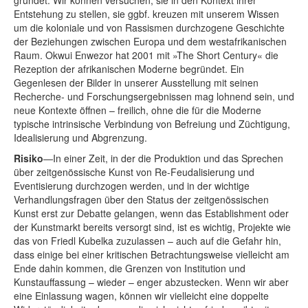
gründet. Wir können versuchen, sie in den Kontext ihrer
Entstehung zu stellen, sie ggbf. kreuzen mit unserem Wissen
um die koloniale und von Rassismen durchzogene Geschichte
der Beziehungen zwischen Europa und dem westafrikanischen
Raum. Okwui Enwezor hat 2001 mit »The Short Century« die
Rezeption der afrikanischen Moderne begründet. Ein
Gegenlesen der Bilder in unserer Ausstellung mit seinen
Recherche- und Forschungsergebnissen mag lohnend sein, und
neue Kontexte öffnen – freilich, ohne die für die Moderne
typische intrinsische Verbindung von Befreiung und Züchtigung,
Idealisierung und Abgrenzung.
Risiko
—In einer Zeit, in der die Produktion und das Sprechen
über zeitgenössische Kunst von Re-Feudalisierung und
Eventisierung durchzogen werden, und in der wichtige
Verhandlungsfragen über den Status der zeitgenössischen
Kunst erst zur Debatte gelangen, wenn das Establishment oder
der Kunstmarkt bereits versorgt sind, ist es wichtig, Projekte wie
das von Friedl Kubelka zuzulassen – auch auf die Gefahr hin,
dass einige bei einer kritischen Betrachtungsweise vielleicht am
Ende dahin kommen, die Grenzen von Institution und
Kunstauffassung – wieder – enger abzustecken. Wenn wir aber
eine Einlassung wagen, können wir vielleicht eine doppelte