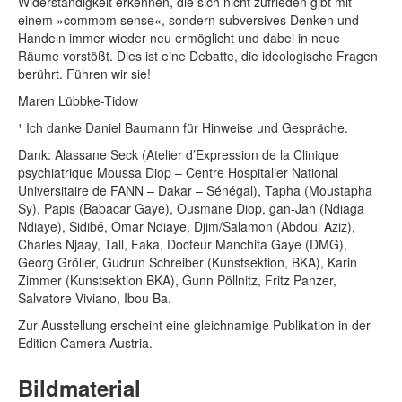
Widerständigkeit erkennen, die sich nicht zufrieden gibt mit
einem »commom sense«, sondern subversives Denken und
Handeln immer wieder neu ermöglicht und dabei in neue
Räume vorstößt. Dies ist eine Debatte, die ideologische Fragen
berührt. Führen wir sie!
Maren Lübbke-Tidow
¹ Ich danke Daniel Baumann für Hinweise und Gespräche.
Dank: Alassane Seck (Atelier d’Expression de la Clinique
psychiatrique Moussa Diop – Centre Hospitalier National
Universitaire de FANN – Dakar – Sénégal), Tapha (Moustapha
Sy), Papis (Babacar Gaye), Ousmane Diop, gan-Jah (Ndiaga
Ndiaye), Sidibé, Omar Ndiaye, Djim/Salamon (Abdoul Aziz),
Charles Njaay, Tall, Faka, Docteur Manchita Gaye (DMG),
Georg Gröller, Gudrun Schreiber (Kunstsektion, BKA), Karin
Zimmer (Kunstsektion BKA), Gunn Pöllnitz, Fritz Panzer,
Salvatore Viviano, Ibou Ba.
Zur Ausstellung erscheint eine gleichnamige Publikation in der
Edition Camera Austria.
Bildmaterial