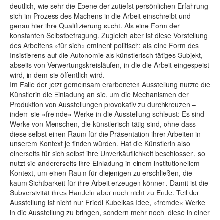
deutlich, wie sehr die Ebene der zutiefst persönlichen Erfahrung
sich im Prozess des Machens in die Arbeit einschreibt und
genau hier ihre Qualifizierung sucht. Als eine Form der
konstanten Selbstbefragung. Zugleich aber ist diese Vorstellung
des Arbeitens »für sich« eminent politisch: als eine Form des
Insistierens auf die Autonomie als künstlerisch tätiges Subjekt,
abseits von Verwertungskreisläufen, in die die Arbeit eingespeist
wird, in dem sie öffentlich wird.
Im Falle der jetzt gemeinsam erarbeiteten Ausstellung nutzte die
Künstlerin die Einladung an sie, um die Mechanismen der
Produktion von Ausstellungen provokativ zu durchkreuzen –
indem sie »fremde« Werke in die Ausstellung schleust: Es sind
Werke von Menschen, die künstlerisch tätig sind, ohne dass
diese selbst einen Raum für die Präsentation ihrer Arbeiten in
unserem Kontext je finden würden. Hat die Künstlerin also
einerseits für sich selbst ihre Unverkäuflichkeit beschlossen, so
nutzt sie andererseits ihre Einladung in einem institutionellem
Kontext, um einen Raum für diejenigen zu erschließen, die
kaum Sichtbarkeit für ihre Arbeit erzeugen können. Damit ist die
Subversivität ihres Handeln aber noch nicht zu Ende: Teil der
Ausstellung ist nicht nur Friedl Kubelkas Idee, »fremde« Werke
in die Ausstellung zu bringen, sondern mehr noch: diese in einer