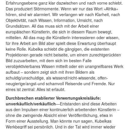
Erfahrungsebene ganz klar dazwischen und nach vorne schiebt.
Das produziert Störmomente. Wenn wir nur das Wort »Afrika«
hören, sind wir alarmiert. Wir verlangen wir nach Klarheit, nach
Objektivität, nach Wissen, Information, Umsicht, nach
Grundsätzen. All das muss sich mit der Arbeit einer
europäischen Künstlerin, die sich in diesem Raum bewegt,
mitteilen. All das mag die Künstlerin interessieren oder wissen,
für ihre Arbeit am Bild aber spielt diese Erwartung überhaupt
keine Rolle. Kubelka schiebt die gängigen, die existenten
Projektionen gerade nicht beiseite, um einem zurechtgerückten
Bild zuzuarbeiten, mit dem sich im besten Falle
verobjektivierbares Wissen mitteilt oder ein unangreifbares Werk
aufbaut – sondern zeigt sich mit ihren Bildern als
schuldig/unschuldige, als wissend/nicht-wissende, offen-
neugierige/angst-und schamvoll Reisende und Fremde. Nur
eines ist zentral: Alles ist erlaubt.
Durchbrechen etablierter Verwertungskreisläufe:
unverkäuflich/verkäuflich
—Entstanden sind diese Arbeiten
aus den Impulsen einer kontinuierlich arbeitenden Künstlerin –
ohne die zwingende Absicht einer Veröffentlichung, etwa in
Form einer Ausstellung. Man könnte nun sagen, Kubelkas
Werkbegriff sei persönlich. Und in der Tat wird immer wieder