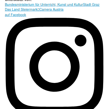
Bundesministerium für Unterricht, Kunst und Kultur
Stadt Graz
Das Land Steiermark
Camera Austria

auf Facebook