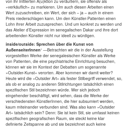
von ihr initiierten A(u)ktion zu veräußern, sie offensiv als
»verkäuflich« zu markieren. Um auch diesen Arbeiten einen
Wert zuzuschreiben, ein Wert, der sich – ja – auch in einem
Preis niederschlagen kann. Um den Künstler-Patienten einen
Lohn ihrer Arbeit zuzusprechen. Und um konkret zu werden und
das Atelier d’Expression im senegalischen Dakar und ihre dort
arbeitenden Künstler nicht nur ideell zu würdigen.
inside/outside: Sprechen über die Kunst von
AußenseiterInnen
¹ —Betrachten wir die in der Ausstellung
vorgestellten Werke der senegalesischen Künstler als Werke
von Patienten, die eine psychiatrische Einrichtung besuchen,
können wir sie im Kontext der Debatten um sogenannte
»Outsider-Kunst« verorten. Aber kommen wir damit weiter?
Heute wird die »Outsider Art« als fester Stilbegriff verwendet, so,
als ob er analog zu anderen Stilrichtungen tatsächlich einen
spezifischen Stil bezeichnen würde. Wer sich jedoch
eingehender beschäftigt, wird sehen, dass die Werke der
verschiedensten KünstlerInnen, die hier subsumiert werden,
kaum miteinander verbunden sind. Was also kann »Outsider
Art« tatsächlich sein? Denn: Sie ist kein Stil, sie umfasst keinen
spezifischen geografischen Raum, sie steckt keine klar
definierte Zeitspanne ab und sie bezeichnet auch keine