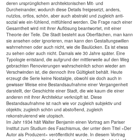
deren ursprünglichem architektonischen Mit- und
Durcheinander, wodurch diese Details freigesetzt, anders,
nutzlos, ortlos, schön, aber auch abstrakt und zugleich anti-
sozial wie ein-fühlend, mitfühlend werden. Die Frage nach einer
Gesamtheit wird mit ihrer Auflösung beantwortet, mit einer
Theorie der Teile. Die Stadt besteht aus Oberflächen, man kann
sie ansehen oder ignorieren, man kann den Gestaltungswillen
wahrnehmen oder auch nicht, wie die Baulücken. Es ist etwas
zu sehen oder auch nicht. Damals wie 30 Jahre später. Eine
Typologie entstand, die aufgrund der mittlerweile auf den Weg
gebrachten Renovierungen wahrscheinlich schon wieder am
Verschwinden ist, die dennoch ihre Gültigkeit behält. Heute
erzeugt die Serie keine Nostalgie, obwohl sie doch auch in
gewisser Weise eine Bestandsaufnahme einer Vergangenheit
darstellt, der Geschichte einer Stadt, die wie kaum die einer
anderen mit ihrer Architektur verknüpft ist. Diese
Bestandsaufnahme ist nach wie vor zugleich subjektiv und
objektiv, zugleich schön und abstoßend, zugleich
rekonstruierend wie utopisch.
Im Jahr 1934 hält Walter Benjamin einen Vortrag am Pariser
Institut zum Studium des Faschismus, der unter dem Titel »Der
Autor als Produzent« veröffentlicht wurde. In diesem Vortrag