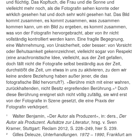
und flüchtig. Das Kopftuch, die Frau und die Sonne und
vielleicht mehr noch, als die Fotografin sehen konnte oder
wirklich gesehen hat und doch sehr wohl gesehen hat. Das Bild
kommt zusammen, es kommt zusammen, was zusammen
kommen kann, um ein Bild zu ergeben, es kommt zusammen,
was von der Fotografin hervorgebracht, aber von ihr nicht
vollständig kontrolliert werden kann. Eine fragile Begegnung,
eine Wahrnehmung, von Unsicherheit, oder besser: von Vorsicht
oder Behutsamkeit gekennzeichnet, vielleicht sogar von Respekt
(eine anachronistische Idee, vielleicht, aus der Zeit gefallen,
doch fällt nicht die Fotografie selbst beständig aus der Zeit,
durchstößt die Zeit, um etwas in uns zu aktivieren, zu dem wir
keine andere Beziehung haben außer jener, die das
fotografische Bild hervorruft?). »Berühre mich mit einer wahren,
zurückhaltenden, nicht Besitz ergreifenden Berührung.«³ Doch
diese Berührung ereignet sich nicht völlig zufällig, sie wird erst
von der Fotografie in Szene gesetzt, die eine Praxis der
Fotografin verkörpert.
¹ Walter Benjamin, »Der Autor als Produzent«, in: ders.,
Der
Autor als Produzent. Aufsätze zur Literatur
, hrsg. v. Sven
Kramer, Stuttgart: Reclam 2012, S. 228–249, hier S. 239.
² Gilles Deleuze,
Unterhandlungen. 1972 – 1990
, Frankfurt am