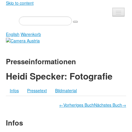
Skip to content
Presse
Veranstaltungen
English
Warenkorb
Newsletter
Kontakt
Home
Presseinformationen
Über uns
Zeitschrift
Ausschreibungen
Ausstellungen
Heidi Specker: Fotografie
Shop
Bücher
Infos
Pressetext
Bildmaterial
Datenschutz
Edition
Bibliothek
Mediadaten
←Vorheriges Buch
Nächstes Buch→
Camera Austria Preis
Infos
Fotoarchiv Pierre Bourdieu