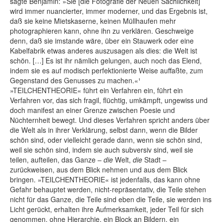
sagte Benjamin: »Sie [die Fotografie der Neuen Sachlichkeit]
wird immer nuancierter, immer moderner, und das Ergebnis ist,
daß sie keine Mietskaserne, keinen Müllhaufen mehr
photographieren kann, ohne ihn zu verklären. Geschweige
denn, daß sie imstande wäre, über ein Stauwerk oder eine
Kabelfabrik etwas anderes auszusagen als dies: die Welt ist
schön. […] Es ist ihr nämlich gelungen, auch noch das Elend,
indem sie es auf modisch perfektionierte Weise auffaßte, zum
Gegenstand des Genusses zu machen.«¹
»TEILCHENTHEORIE« führt ein Verfahren ein, führt ein
Verfahren vor, das sich fragil, flüchtig, umkämpft, ungewiss und
doch manifest an einer Grenze zwischen Poesie und
Nüchternheit bewegt. Und dieses Verfahren spricht anders über
die Welt als in ihrer Verklärung, selbst dann, wenn die Bilder
schön sind, oder vielleicht gerade dann, wenn sie schön sind,
weil sie schön sind, indem sie auch subversiv sind, weil sie
teilen, aufteilen, das Ganze –
die
Welt,
die
Stadt –
zurückweisen, aus dem Blick nehmen und aus dem Blick
bringen. »TEILCHENTHEORIE« ist jedenfalls, das kann ohne
Gefahr behauptet werden, nicht-repräsentativ, die Teile stehen
nicht für das Ganze, die Teile sind eben die Teile, sie werden ins
Licht gerückt, erhalten ihre Aufmerksamkeit, jeder Teil für sich
genommen, ohne Hierarchie, ein Block an Bildern, ein