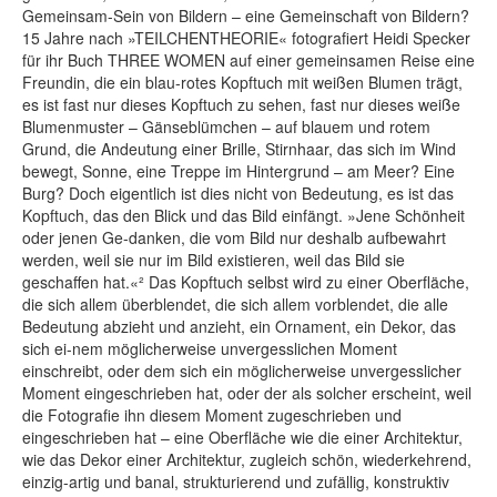
Gemeinsam-Sein von Bildern – eine Gemeinschaft von Bildern?
15 Jahre nach »TEILCHENTHEORIE« fotografiert Heidi Specker
für ihr Buch THREE WOMEN auf einer gemeinsamen Reise eine
Freundin, die ein blau-rotes Kopftuch mit weißen Blumen trägt,
es ist fast nur dieses Kopftuch zu sehen, fast nur dieses weiße
Blumenmuster – Gänseblümchen – auf blauem und rotem
Grund, die Andeutung einer Brille, Stirnhaar, das sich im Wind
bewegt, Sonne, eine Treppe im Hintergrund – am Meer? Eine
Burg? Doch eigentlich ist dies nicht von Bedeutung, es ist das
Kopftuch, das den Blick und das Bild einfängt. »Jene Schönheit
oder jenen Ge-danken, die vom Bild nur deshalb aufbewahrt
werden, weil sie nur im Bild existieren, weil das Bild sie
geschaffen hat.«² Das Kopftuch selbst wird zu einer Oberfläche,
die sich allem überblendet, die sich allem vorblendet, die alle
Bedeutung abzieht und anzieht, ein Ornament, ein Dekor, das
sich ei-nem möglicherweise unvergesslichen Moment
einschreibt, oder dem sich ein möglicherweise unvergesslicher
Moment eingeschrieben hat, oder der als solcher erscheint, weil
die Fotografie ihn diesem Moment zugeschrieben und
eingeschrieben hat – eine Oberfläche wie die einer Architektur,
wie das Dekor einer Architektur, zugleich schön, wiederkehrend,
einzig-artig und banal, strukturierend und zufällig, konstruktiv