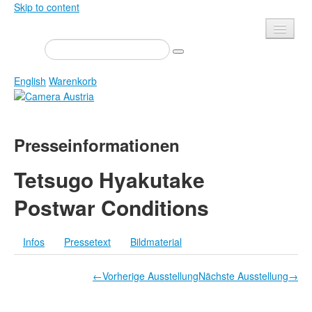
Skip to content
Presse
Veranstaltungen
English
Warenkorb
Newsletter
Kontakt
Home
Presseinformationen
Über uns
Zeitschrift
Ausschreibungen
Ausstellungen
Tetsugo Hyakutake
Shop
Bücher
Postwar Conditions
Datenschutz
Edition
Bibliothek
Infos
Pressetext
Bildmaterial
Mediadaten
Camera Austria Preis
←Vorherige Ausstellung
Nächste Ausstellung→
Fotoarchiv Pierre Bourdieu