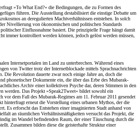
nterfragt »To What End?« die Bedingungen, die zu Formen des
efüges führen. Die Ausstellung destabilisiert die einstige Debatte um
krokosmos an deregulierten Machtverhältnissen entstehen. In solch
er Nivellierung von ökonomischen und politischen Standards
olitischer Einflussnahme basiert. Die prinzipielle Frage hängt damit
icht immer kontrolliert werden können, jedoch gelöst werden müssen,
nalen Internetportalen im Land zu unterbrechen. Während eines
n von Twitter trotz der Internetblockade mittels Sprachnachrichten
n. Die Revolution dauerte zwar noch einige Jahre an, doch die
r und phonetischer Dokumente ein, die über das Erbe des Mubarak-
eachtliches Archiv einer kollektiven Psyche dar, deren Stimmen in den
nden werden. Das Projekt »Speak2Tweet« bildet sowohl ein
och vor dem Fall des Mubarak-Regimes am 11. Februar 2011 gesendet
 hinterfragt erneut die Vorstellung eines urbanen Mythos, der die
rt. Es erforscht das Entstehen einer imaginierten Stadt anhand von
elfalt an räumlichen Verhältnismäßigkeiten versucht das Projekt, die
tändig im Wandel befindenden Raum, der einer Täuschung durch die
llt. Zusammen bilden diese die geisterhafte Struktur einer