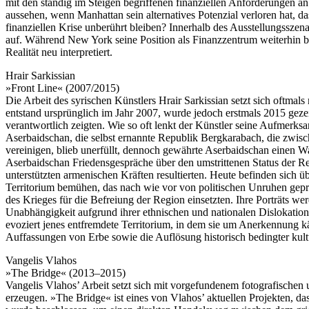
mit den ständig im Steigen begriffenen finanziellen Anforderunge
aussehen, wenn Manhattan sein alternatives Potenzial verloren hat, das
finanziellen Krise unberührt bleiben? Innerhalb des Ausstellungsszen
auf. Während New York seine Position als Finanzzentrum weiterhin be
Realität neu interpretiert.
Hrair Sarkissian
»Front Line« (2007/2015)
Die Arbeit des syrischen Künstlers Hrair Sarkissian setzt sich oftmal
entstand ursprünglich im Jahr 2007, wurde jedoch erstmals 2015 geze
verantwortlich zeigten. Wie so oft lenkt der Künstler seine Aufmerk
Aserbaidschan, die selbst ernannte Republik Bergkarabach, die zwi
vereinigen, blieb unerfüllt, dennoch gewährte Aserbaidschan einen 
Aserbaidschan Friedensgespräche über den umstrittenen Status der R
unterstützten armenischen Kräften resultierten. Heute befinden sich
Territorium bemühen, das nach wie vor von politischen Unruhen gepräg
des Krieges für die Befreiung der Region einsetzten. Ihre Porträts 
Unabhängigkeit aufgrund ihrer ethnischen und nationalen Dislokatio
evoziert jenes entfremdete Territorium, in dem sie um Anerkennung kä
Auffassungen von Erbe sowie die Auflösung historisch bedingter kultu
Vangelis Vlahos
»The Bridge« (2013–2015)
Vangelis Vlahos’ Arbeit setzt sich mit vorgefundenem fotografischen 
erzeugen. »The Bridge« ist eines von Vlahos’ aktuellen Projekten,