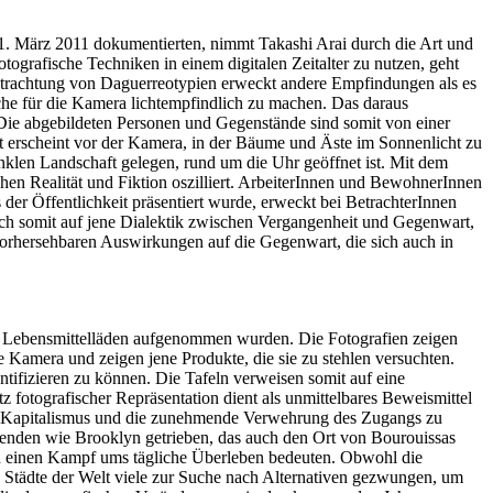
1. März 2011 dokumentierten, nimmt Takashi Arai durch die Art und
otografische Techniken in einem digitalen Zeitalter zu nutzen, geht
 Betrachtung von Daguerreotypien erweckt andere Empfindungen als es
che für die Kamera lichtempfindlich zu machen. Das daraus
. Die abgebildeten Personen und Gegenstände sind somit von einer
t erscheint vor der Kamera, in der Bäume und Äste im Sonnenlicht zu
nklen Landschaft gelegen, rund um die Uhr geöffnet ist. Mit dem
schen Realität und Fiktion oszilliert. ArbeiterInnen und BewohnerInnen
 der Öffentlichkeit präsentiert wurde, erweckt bei BetrachterInnen
sich somit auf jene Dialektik zwischen Vergangenheit und Gegenwart,
t vorhersehbaren Auswirkungen auf die Gegenwart, die sich auch in
r Lebensmittelläden aufgenommen wurden. Die Fotografien zeigen
e Kamera und zeigen jene Produkte, die sie zu stehlen versuchten.
ifizieren zu können. Die Tafeln verweisen somit auf eine
atz fotografischer Repräsentation dient als unmittelbares Beweismittel
 des Kapitalismus und die zunehmende Verwehrung des Zugangs zu
egenden wie Brooklyn getrieben, das auch den Ort von Bourouissas
nen einen Kampf ums tägliche Überleben bedeuten. Obwohl die
en Städte der Welt viele zur Suche nach Alternativen gezwungen, um