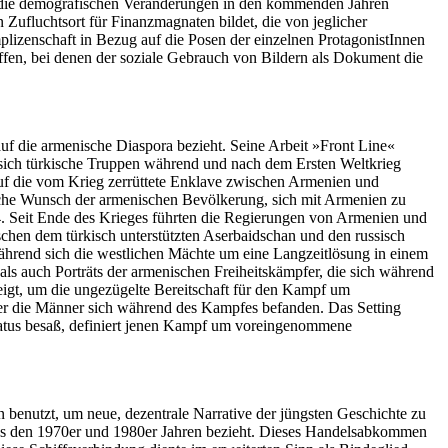
n die demografischen Veränderungen in den kommenden Jahren
n Zufluchtsort für Finanzmagnaten bildet, die von jeglicher
mplizenschaft in Bezug auf die Posen der einzelnen ProtagonistInnen
offen, bei denen der soziale Gebrauch von Bildern als Dokument die
 auf die armenische Diaspora bezieht. Seine Arbeit »Front Line«
 sich türkische Truppen während und nach dem Ers­ten Weltkrieg
 auf die vom Krieg zerrüttete Enklave zwischen Armenien und
iche Wunsch der armenischen Bevölkerung, sich mit Armenien zu
4. Seit Ende des Krieges führten die Regierungen von Armenien und
chen dem türkisch unterstützten Aserbaidschan und den russisch
 während sich die westlichen Mächte um eine Langzeitlösung in einem
als auch Porträts der armenischen Freiheitskämpfer, die sich während
eigt, um die ungezügelte Bereitschaft für den Kampf um
der die Männer sich während des Kampfes befanden. Das Setting
 Status besaß, definiert jenen Kampf um voreingenommene
n benutzt, um neue, dezentrale Narrative der jüngsten Geschichte zu
aus den 1970er und 1980er Jahren bezieht. Dieses Handelsabkommen