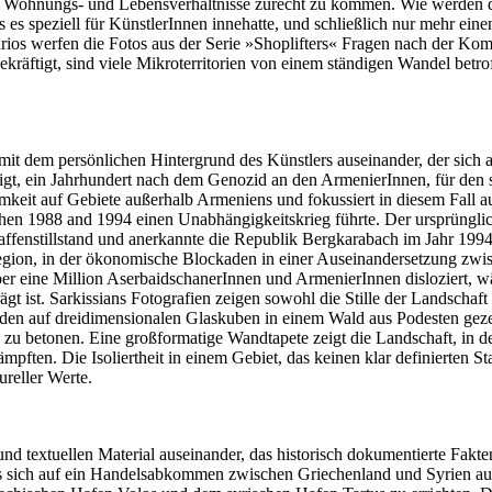
n an Wohnungs- und Lebensverhältnisse zurecht zu kommen. Wie werde
 es speziell für KünstlerInnen innehatte, und schließlich nur mehr eine
arios werfen die Fotos aus der Serie »Shoplifters« Fragen nach der Ko
kräftigt, sind viele Mikroterritorien von einem ständigen Wandel betr
s mit dem persönlichen Hintergrund des Künstlers auseinander, der sich
igt, ein Jahrhundert nach dem Genozid an den Arme­nierInnen, für den
samkeit auf Gebiete außerhalb Armeniens und fokussiert in diesem Fall
schen 1988 and 1994 einen Unabhängigkeitskrieg führte. Der ursprüngl
Waffenstillstand und anerkannte die Republik Bergkarabach im Jahr 199
egion, in der ökonomische Blockaden in einer Auseinandersetzung zwis
 über eine Million AserbaidschanerInnen und ArmenierInnen disloziert,
t ist. Sarkissians Fotografien zeigen sowohl die Stille der Landschaft 
werden auf dreidimensionalen Glaskuben in einem Wald aus Podesten gez
n zu betonen. Eine großformatige Wandtapete zeigt die Landschaft, in 
mpften. Die Isoliertheit in einem Gebiet, das keinen klar definierten
reller Werte.
und textuellen Material auseinander, das historisch dokumentierte Fakte
 das sich auf ein Handelsabkommen zwischen Griechenland und Syrien 