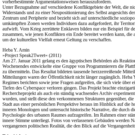
vorherbestimmte Argumentationsweisen herauszufordern.
Unter Bezugnahme auf verschiedene Konfliktgebiete der Welt, die ni
Widerstands und zu einer Neupositionierung des Selbst angesichts der 
Zentrum und Peripherie und bezieht sich auf unterschiedliche soziopo
umkämpften Zonen werden Individuen dazu aufgefordert, ihr Territo
aufwirft. Vom Krieg zerrüttete Enklaven bilden nur ein Beispiel für 
zusammen, wie jenen Konflikten ein Ende bereitet werden kann, die a
um der kulturellen Vielfalt erneut Geltung zu verschaffen.
Heba Y. Amin
»Project Speak2Tweet« (2011)
Am 27. Januar 2011 gelang es den ägyptischen Behörden als Reaktion
Wochenendes entwickelte eine Gruppe von Programmierern die Plattfo
zu übermitteln. Das Resultat bildeten tausende herzzerreißende Mitte
Mitteilungen waren der Öffentlichkeit nicht länger zugänglich. Heba
Regimes berichten sowie jene Fragen aufgreifen, die sich viele über 
Tiefen des Cyberspace verloren gingen. Das Projekt brachte einziga
Rechercheprojekt als auch ein ständig wachsendes Archiv experimen
wurden, und stellt diese den verkommenen Strukturen gegenüber, die d
Stadt aus einer persönlichen Perspektive heraus im Hinblick auf die h
inneren Monologen und untersucht historische Narrative, die durch di
Psychologie des urbanen Raumes aufzugreifen. Im Rahmen einer stän
innere Stimme unterliegt. Fotos von verlassenen Gebäuden werden Nach
vergangenen politischen Realität, die den Blick auf die Vergangenhei