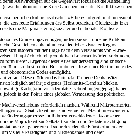
d deren Auswirkungen auf die Gegenwart fokussiert die Ausstellung
n (etwa die ökonomische Krise Griechenlands, der Konflikt zwischen
erschiedlichen kulturspezifischen »Erben« aufgreift und untersucht.
die zerstreute Erfahrungen des Selbst begleiten. Gleichzeitig lotet
erseits eine Marginalisierung sozialer und nationaler Kontexte
orisches Erinnerungsvermögen, indem sie sich um eine Kritik an
nliche Geschichten anhand unterschiedlicher visueller Regime
tzen sich insofern mit der Frage nach dem Verständnis von »Erbe«
verweisen. Hauptsächlich mit produktiven Lebensentwürfen verbunden,
u formulieren. Ergebnis dieser Auseinandersetzung sind kritische
immen führen zu bestimmten Behauptungen bzw. einer Bestimmung des
che und ökonomische Codes ermöglicht.
rt voran. Diese eröffnen das Potenzial für neue Denkansätze
tatt lediglich auf ihr je eigenes (Herkunfts-)Land zu blicken,
enwärtige Kartografie von Identitätszuschreibungen geprägt haben.
nt, jedoch in den Fokus einer globalen Vermessung des politischen
r Machtverschiebung erforderlich machen. Während Mikroterritorien
stellungen von Staatlichkeit und »individueller« Macht unterwandern.
en Veränderungsprozesse im Rahmen verschiedener his-torischer
m die Möglichkeit zur Selbstartikulation und Selbstermächtigung
nnotationen zu generieren. Dadurch zielen die KünstlerInnen der
rn, um visuelle Paradigmen und Medienkanäle und deren