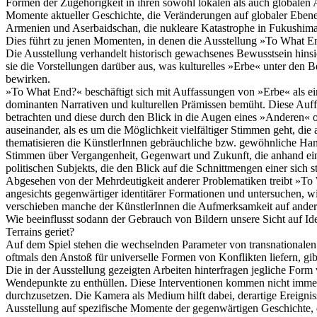
Formen der Zugehörigkeit in ihren sowohl lokalen als auch globalen
Momente aktueller Geschichte, die Veränderungen auf globaler Ebene
Armenien und Aserbaidschan, die nukleare Katastrophe in Fukushima 
Dies führt zu jenen Momenten, in denen die Ausstellung »To What End
Die Ausstellung verhandelt historisch gewachsenes Bewusstsein hinsich
sie die Vorstellungen darüber aus, was kulturelles »Erbe« unter den B
bewirken.
»To What End?« beschäftigt sich mit Auffassungen von »Erbe« als e
dominanten Narrativen und kulturellen Prämissen bemüht. Diese Auffa
betrachten und diese durch den Blick in die Augen eines »Anderen« 
auseinander, als es um die Möglichkeit vielfältiger Stimmen geht, di
thematisieren die KünstlerInnen gebräuchliche bzw. gewöhnliche Hand
Stimmen über Vergangenheit, Gegenwart und Zukunft, die anhand ein
politischen Subjekts, die den Blick auf die Schnittmengen einer sich
Abgesehen von der Mehrdeutigkeit anderer Problematiken treibt »To
angesichts gegenwärtiger identitärer Formationen und untersuchen, wi
verschieben manche der KünstlerInnen die Aufmerksamkeit auf andere
Wie beeinflusst sodann der Gebrauch von Bildern unsere Sicht auf Iden
Terrains geriet?
Auf dem Spiel stehen die wechselnden Parameter von transnationalen
oftmals den Anstoß für universelle Formen von Konflikten liefern, gibt
Die in der Ausstellung gezeigten Arbeiten hinterfragen jegliche For
Wendepunkte zu enthüllen. Diese Interventionen kommen nicht immer 
durchzusetzen. Die Kamera als Medium hilft dabei, derartige Ereignis
Ausstellung auf spezifische Momente der gegenwärtigen Geschichte, 