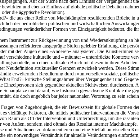
 Ausprägungen. Auf der Suche nach dem Einfluss der Vergangenheit un
 bewirkten und ebenso Einfluss auf globale politische Debatten nahme
oder die ägyptische Revolution).
?« die aus einer Reihe von Machtkämpfen resultierenden Brüche in unt
tlich der bedrohlichen politischen und wirtschaftlichen Auswirkungen, 
edingungen veränderlicher Formen von Einzigartigkeit bedeutet, die ihr
inem Instrument zur Rückgewinnung von und Wiederanknüpfung an hist
ssungen reflektieren ausgeprägte Stufen gelebter Erfahrung, die persö
oder mit den Augen eines »Anderen« analysieren. Die KünstlerInnen se
e auf verschiedene kulturelle und – mitunter – unterdrückte Kontexte 
lungsmodelle, um einen radikalen Bruch mit diesen in ihren Arbeiten z
er Neudefinition struktureller Grenzen entwickelt werden. Diese St
 ständig erweiternden Regulierung durch »universelle« soziale, politis
 What End?« kritische Stellungnahmen über Vergangenheit und Gegenwa
e Einzelpersonen sich gegenüber aktuellen Sichtweisen durchsetzen. Ans
 Schauplätze und darauf, wie historisch gewachsene Konflikte die geg
tität, die doch angeblich bar jeder nationalen Verortung zu sein schei
 Fragen von Zugehörigkeit, die ein Bewusstsein für globale Formen de
 es vielfältige Faktoren, die mittels politischer Interventionen die Vor
m von Raum als Ort der Intervention und Unterbrechung, um die rasant
von Außen, sondern sind oftmals das Resultat interner Machtkämpfe, u
se und Situationen zu dokumentieren und eine Vielfalt an visuellen Ko
die ein notwendiges Verständnis für aktuelle Veränderungen einforde