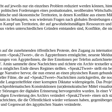
cht auf jeweils nur ein einzelnes Problem reduziert werden können, hi
politischen Forderungen eines postnationalen, neoliberalen Wirtschaftsg
litische und ökonomische Territorien, in denen Konflikte aus einem Mi
rium zu behaupten, was wiederum Fragen nach globalen Bestrebungen d
den Kampf um Territorien, der auf gewohnheitsmäßigen Ressourcen und p
us vielen unterschiedlichen Gründen entstanden sind, Konflikte, die n
 auf die zunehmenden öffentlichen Proteste, den Zugang zu internatio
rm »Speak2Tweet«, die es ÄgypterInnen ermöglichte, neueste Meldunge
ilungen von ÄgypterInnen, die ihre Emotionen per Telefon aufzeichnete
 Y. Amin sammelte diese Nachrichten und richtete ein Archiv textuelle
ein mögliches Ende dieses Regimes stellten. »Speak2Tweet« stellt ein b
rtige Narrative hervor, die nun erneut an einen physischen Raum gebu
teller Filme, die auf »Speak2Tweet«-Nachrichten zurückgreifen, die n
ie Langezeiteffekte einer korrupten Diktatur widerspiegeln. Das Projekt
ochproblematischen Konstruktionen (un)demokratischer Mittel visualisie
e Störungen der digitalen Erinnerung hervorgerufen wurden. In einer Vi
digen Erweiterung des Archivs verändert »Speak2Tweet« einen sich s
richten, die die Öffentlichkeit wieder verlassen haben, gegenübergeste
t und Gegenwart des ägyptischen Staates veränderte.