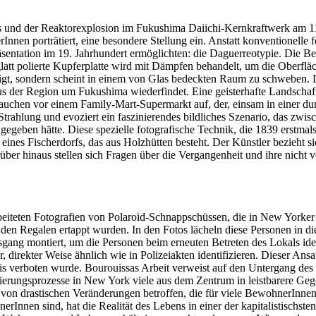
mis und der Reaktorexplosion im Fukushima Daiichi-Kernkraftwerk am 1
nnen porträtiert, eine besondere Stellung ein. Anstatt konventionelle f
präsentation im 19. Jahrhundert ermöglichten: die Daguerreotypie. Die
latt polierte Kupferplatte wird mit Dämpfen behandelt, um die Oberflä
festigt, sondern scheint in einem von Glas bedeckten Raum zu schweben
us der Region um Fukushima wiederfindet. Eine geisterhafte Landschaf
auchen vor einem Family-Mart-Supermarkt auf, der, einsam in einer du
 Strahlung und evoziert ein faszinierendes bildliches Szenario, das zwi
gegeben hätte. Diese spezielle fotografische Technik, die 1839 erstmals
 eines Fischerdorfs, das aus Holzhütten besteht. Der Künstler bezieht 
rüber hinaus stellen sich Fragen über die Vergangenheit und ihre nich
beiteten Fotografien von Polaroid-Schnappschüssen, die in New Yorke
den Regalen ertappt wurden. In den Fotos lächeln diese Personen in di
ang montiert, um die Personen beim erneuten Betreten des Lokals ident
r, direkter Weise ähnlich wie in Polizeiakten identifizieren. Dieser Ans
Praxis verboten wurde. Bourouissas Arbeit verweist auf den Untergang
izierungsprozesse in New York viele aus dem Zentrum in leistbarere G
en von drastischen Veränderungen betroffen, die für viele BewohnerIn
rInnen sind, hat die Realität des Lebens in einer der kapitalistischst