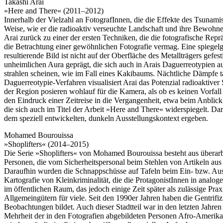
Takashi Arai
»Here and There« (2011–2012)
Innerhalb der Vielzahl an FotografInnen, die die Effekte des Tsuna
Weise, wie er die radioaktiv verseuchte Landschaft und ihre BewohnerI
Arai zurück zu einer der ersten Techniken, die die fotografische Re
die Betrachtung einer gewöhnlichen Fotografie vermag. Eine spiegelg
resultierende Bild ist nicht auf der Oberfläche des Metallträgers ge
unheimlichen Aura geprägt, die sich auch in Arais Daguerreotypien a
strahlen scheinen, wie im Fall eines Kakibaums. Nächtliche Dämpfe t
Daguerreotypie-Verfahren visualisiert Arai das Potenzial radioaktiver
der Region posieren wohlauf für die Kamera, als ob es keinen Vorfall 
den Eindruck einer Zeitreise in die Vergangenheit, etwa beim Anblick
die sich auch im Titel der Arbeit »Here and There« widerspiegelt. Da
dem speziell entwickelten, dunkeln Ausstellungskontext ergeben.
Mohamed Bourouissa
»Shoplifters« (2014–2015)
Die Serie »Shoplifters« von Mohamed Bourouissa besteht aus überar
Personen, die vom Sicherheitspersonal beim Stehlen von Artikeln aus 
Daraufhin wurden die Schnappschüsse auf Tafeln beim Ein- bzw. Ausg
Kartografie von Kleinkriminalität, die die ProtagonistInnen in analoge
im öffentlichen Raum, das jedoch einige Zeit später als zulässige 
Allgemeingütern für viele. Seit den 1990er Jahren haben die Gentrif
Beobachtungen bildet. Auch dieser Stadtteil war in den letzten Jahr
Mehrheit der in den Fotografien abgebildeten Personen Afro-Amerikane