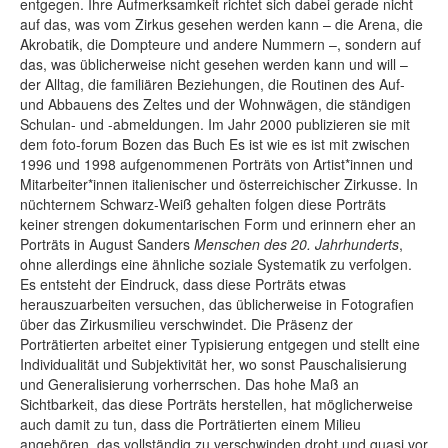
entgegen. Ihre Aufmerksamkeit richtet sich dabei gerade nicht
auf das, was vom Zirkus gesehen werden kann – die Arena, die
Akrobatik, die Dompteure und andere Nummern –, sondern auf
das, was üblicherweise nicht gesehen werden kann und will –
der Alltag, die familiären Beziehungen, die Routinen des Auf-
und Abbauens des Zeltes und der Wohnwägen, die ständigen
Schulan- und -abmeldungen. Im Jahr 2000 publizieren sie mit
dem foto-forum Bozen das Buch Es ist wie es ist mit zwischen
1996 und 1998 aufgenommenen Por­träts von Artist*innen und
Mitarbeiter*innen italienischer und österreichischer Zirkusse. In
nüchternem Schwarz-Weiß gehalten folgen diese Porträts
keiner strengen dokumentarischen Form und erinnern eher an
Porträts in August Sanders
Menschen des 20. Jahrhunderts
,
ohne allerdings eine ähnliche soziale Systematik zu verfolgen.
Es entsteht der Eindruck, dass diese Porträts etwas
herauszuarbeiten versuchen, das üblicherweise in Fotografien
über das Zirkusmilieu verschwindet. Die Präsenz der
Porträtierten arbeitet einer Typisierung entgegen und stellt eine
Individualität und Subjektivität her, wo sonst Pauschalisierung
und Generalisierung vorherrschen. Das hohe Maß an
Sichtbarkeit, das diese Porträts herstellen, hat möglicherweise
auch damit zu tun, dass die Porträtierten einem Milieu
angehören, das vollständig zu verschwinden droht und quasi vor