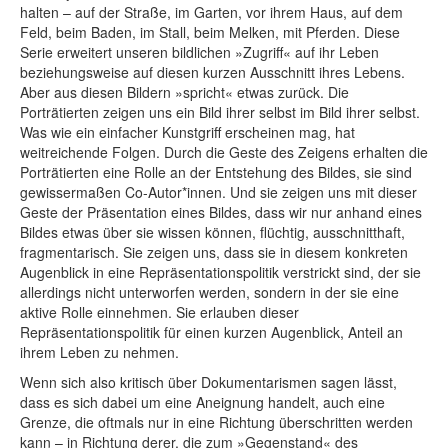
halten – auf der Straße, im Garten, vor ihrem Haus, auf dem
Feld, beim Baden, im Stall, beim Melken, mit Pferden. Diese
Serie erweitert unseren bildlichen »Zugriff« auf ihr Leben
beziehungsweise auf diesen kurzen Ausschnitt ihres Lebens.
Aber aus diesen Bildern »spricht« etwas zurück. Die
Porträtierten zeigen uns ein Bild ihrer selbst im Bild ihrer selbst.
Was wie ein einfacher Kunstgriff erscheinen mag, hat
weitreichende Folgen. Durch die Geste des Zeigens erhalten die
Porträtierten eine Rolle an der Entstehung des Bildes, sie sind
gewissermaßen Co-Autor*innen. Und sie zeigen uns mit dieser
Geste der Präsentation eines Bildes, dass wir nur anhand eines
Bildes etwas über sie wissen können, flüchtig, ausschnitthaft,
fragmentarisch. Sie zeigen uns, dass sie in diesem konkreten
Augenblick in eine Repräsentationspolitik verstrickt sind, der sie
allerdings nicht unterworfen werden, sondern in der sie eine
aktive Rolle einnehmen. Sie erlauben dieser
Repräsentationspolitik für einen kurzen Augenblick, Anteil an
ihrem Leben zu nehmen.
Wenn sich also kritisch über Dokumentarismen sagen lässt,
dass es sich dabei um eine Aneignung handelt, auch eine
Grenze, die oftmals nur in eine Richtung überschritten werden
kann – in Richtung derer, die zum »Gegenstand« des