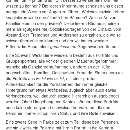
können, um – ja, um was? Um besser zu verstehen? Um mehr
wissen zu können? Die leeren Innenräume scheinen uns dieses
mangelnde Wissen vor Augen zu führen. Welches soziale Leben
imaginieren wir in den öffentlichen Räumen? Welche Art von
Familienleben in den privaten? Diese leeren Räume scheinen
mehr als (gutgemeinte) Sozialreportagen von der Distanz, vom
Abstand, der Fremdheit und Andersheit zu erzählen, die wir so
schwer überbrücken können und der wir immer weniger
Präsenz im Raum einer
gemeinsamen
Gegenwart einräumen.
Eine Schwarz-Weiß-Serie wiederum besteht aus Porträts und
Gruppenporträts, alle vor der gleichen Mauer aufgenommen,
manche als Ganzkörperaufnahmen, andere an der Hüfte
angeschnitten. Familien, Geschwister, Freunde. Sie erinnern an
die Porträts aus
Es ist wie es ist
, mit einer großen
Aufmerksamkeit für die Porträtierten; der immer gleiche
Hintergrund hat etwas Artifizielles, zugleich aber auch etwas
Verbindendes, weil dadurch soziale Hierarchien ausgeblendet
werden. Ohne Umgebung und Kontext können diese Por­träts
auch keine stereotypen Leseweisen hervorrufen, die den
Personen immer schon ihren Status und ihre Rolle zuweisen.
Eine zweite Serie in Farbe zeigt zum Teil dieselben Personen,
wie sie jeweils ein Polaroid mit ihrem Porträt in die Kamera