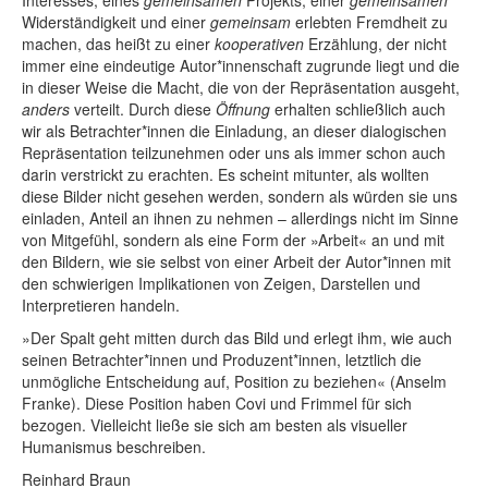
Interesses, eines
gemeinsamen
Projekts, einer
gemeinsamen
Widerständigkeit und einer
gemeinsam
erlebten Fremdheit zu
machen, das heißt zu einer
kooperativen
Erzählung, der nicht
immer eine eindeutige Autor*innenschaft zugrunde liegt und die
in dieser Weise die Macht, die von der Repräsentation ausgeht,
anders
verteilt. Durch diese
Öffnung
erhalten schließlich auch
wir als Betrachter*innen die Einladung, an dieser dialogischen
Repräsentation teilzunehmen oder uns als immer schon auch
darin verstrickt zu erachten. Es scheint mitunter, als wollten
diese Bilder nicht gesehen werden, sondern als würden sie uns
einladen, Anteil an ihnen zu nehmen – allerdings nicht im Sinne
von Mitgefühl, sondern als eine Form der »Arbeit« an und mit
den Bildern, wie sie selbst von einer Arbeit der Autor*innen mit
den schwierigen Implikationen von Zeigen, Darstellen und
Interpretieren handeln.
»Der Spalt geht mitten durch das Bild und erlegt ihm, wie auch
seinen Betrachter*innen und Produzent*innen, letztlich die
unmögliche Entscheidung auf, Position zu beziehen« (Anselm
Franke). Diese Position haben Covi und Frimmel für sich
bezogen. Vielleicht ließe sie sich am besten als visueller
Humanismus beschreiben.
Reinhard Braun