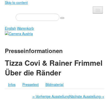
Skip to content
Presse
Veranstaltungen
English
Warenkorb
Newsletter
Kontakt
Home
Presseinformationen
Über uns
Zeitschrift
Ausschreibungen
Ausstellungen
Tizza Covi & Rainer Frimmel
Shop
Bücher
Über die Ränder
Datenschutz
Edition
Bibliothek
Infos
Pressetext
Bildmaterial
Mediadaten
Camera Austria Preis
←Vorherige Ausstellung
Nächste Ausstellung→
Fotoarchiv Pierre Bourdieu