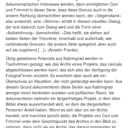
dokumentarischen Interesses werden, dann ermöglichen Covi
und Frimmel in dieser Serie, dass diese Grenze auch in die
andere Richtung überschritten werden kann, der »Gegenstand«
also antwortet, eine »Stimme« erhält in diesem visuellen Dialog,
der erst dadurch zum Dialog wird und die Form einer
»Aufzeichnung« überschreitet. »Das heißt, sie stehen auf
beiden Seiten der Trennlinie, innerhalb und außerhalb, wie
verbindende Grenzen, die andere Seite spiegelnd, aber auch
auf sie zugehend […]« (Anselm Franke).
Übrig gebliebene Polaroids aus Kaliningrad werden in
Tischvitrinen gezeigt, wie das Archiv eines Projekts, das niemals
abgeschlossen werden kann, das sich also der Verfügung der
Fotograf*innen entzieht. Es erscheint aber auch wie ein
Überschuss an Visuellem, der nicht gebändigt werden kann. Aus
diesem Grund dokumentieren diese Serien aus Kaliningrad
weniger einen konkreten sozialen und politischen Raum, sie
dokumentieren vielmehr ein längerfristiges Projekt, in dem über
Bilder etwas ausverhandelt wird, an dem die dargestellten
Personen Anteil haben. Wenn es sich also um ein Archiv
handelt, und manches spricht dafür, die Projekte von Covi und
Frimmel unter dem Gesichtspunkt des Archivs in den Blick zu
nehmen, dann nicht als ein Archiv, das daraus entstanden ist,