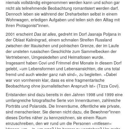
niemals vollständig eingenommen werden kann und schon gar
nicht als teilnehmende Beo­bachtung romantisiert werden darf.
Dennoch leben sie während der Dreharbeiten selbst in einem
Wohnwagen, erledigen Aufgaben und teilen sich den Alltag mit
ihren Protagonist*innen.
2001 erscheint
Das ist alles
, gedreht im Dorf Jasnaja Poljana in
der Oblast Kaliningrad, einem schmalen Streifen Russland
zwischen der litauischen und polnischen Grenze, der im Laufe
der unsteten russischen Geschichte zum Sammelbecken der
Vertriebenen, Umgesiedelten und Heimatlosen wurde.
Insgesamt haben Covi und Frimmel drei Monate in diesem Dorf
gelebt, »um Lebensformen und Lebensansichten, die uns total
fremd und auch wieder ganz nah sind«, zu begleiten. »Dabei
war von vornherein klar, dass es eine fragmentarische
Beobachtung ohne journalistischen Anspruch ist« (Tizza Covi).
Entstanden sind dazu bereits in den Jahren 1998 und 1999 eine
umfangreiche fotografische Serie von Innenräumen, zahlreiche
Por­­­träts und Polaroids. Die Innenräume, öffentliche wie private,
sind menschenleer. Sie dienen nicht dazu, die Bewohner*innen
dieses Dorfes näher zu kennzeichnen, sie einem Raum
einzuschreiben, den wir rund um die Personen »mitlesen«