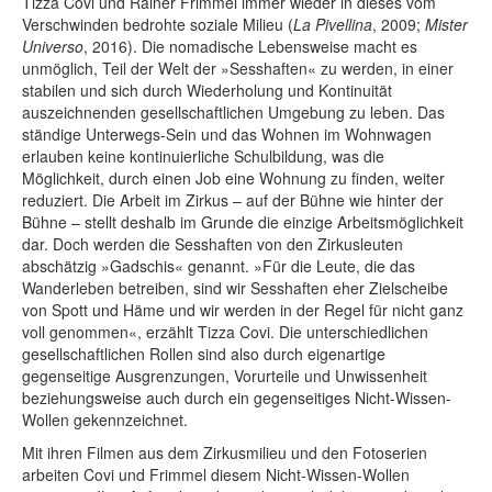
Tizza Covi und Rainer Frimmel immer wieder in dieses vom
Verschwinden bedrohte soziale Milieu (
La Pivellina
, 2009;
Mister
Universo
, 2016). Die nomadische Lebensweise macht es
unmöglich, Teil der Welt der »Sesshaften« zu werden, in einer
stabilen und sich durch Wiederholung und Kontinuität
auszeichnenden gesellschaftlichen Umgebung zu leben. Das
ständige Unterwegs-Sein und das Wohnen im Wohnwagen
erlauben keine kontinuierliche Schulbildung, was die
Möglichkeit, durch einen Job eine Wohnung zu finden, weiter
reduziert. Die Arbeit im Zirkus – auf der Bühne wie hinter der
Bühne – stellt deshalb im Grunde die einzige Arbeitsmöglichkeit
dar. Doch werden die Sesshaften von den Zirkusleuten
abschätzig »Gadschis« genannt. »Für die Leute, die das
Wanderleben betreiben, sind wir Sesshaften eher Zielscheibe
von Spott und Häme und wir werden in der Regel für nicht ganz
voll genommen«, erzählt Tizza Covi. Die unterschiedlichen
gesellschaftlichen Rollen sind also durch eigenartige
gegenseitige Ausgrenzungen, Vorurteile und Unwissenheit
beziehungsweise auch durch ein gegenseitiges Nicht-Wissen-
Wollen gekennzeichnet.
Mit ihren Filmen aus dem Zirkusmilieu und den Fotoserien
arbeiten Covi und Frimmel diesem Nicht-Wissen-Wollen