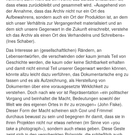
dass etwas zurückbleibt und gesammelt wird. »Ausgehend von
der Annahme, dass das Archiv nicht nur ein Ort des
Aufbewahrens, sondern auch ein Ort der Produktion ist, an dem
sich unser Verhältnis zur Vergangenheit materialisiert und an
dem sich unsere Gegenwart in die Zukunft einschreibt, verstehe
ich das Archiv als einen Ort des Verhandelns und Schreibens«
(Ines Schaber).
Das Interesse an (gesellschaftlichen) Rändern, an
Lebensentwür­fen, die verschwinden oder kaum jemals Teil von
Geschichte werden, die kaum oder keine Sichtbarkeit erhalten
und damit nicht einmal Teil unserer Gegenwart werden können,
könnte allzu leicht dazu verführen, das Dokumentarische eng zu
fassen und es als Aufzeichnung, als Herstellung von
Dokumenten über eine vorausgesetzte Wirklichkeit zu
verstehen. Doch nach wie vor ist Repräsentation »ein politischer
Vorgang und beinhaltet die Macht, Bedeutungen sowohl der
Welt wie des eigenen Ortes in ihr zu erzeugen« (John Fiske).
Dieser Form der Macht scheinen sich Covi und Frimmel
durchaus bewusst zu sein und begegnen ihr damit, dass sie in
ihren Projekten nicht nur etwas
nehmen
(im Sinne von »you
take
a photograph«), sondern auch etwas geben. Diese Geste
zeigt sich in den verschenkten Polaroids, die schließlich auch