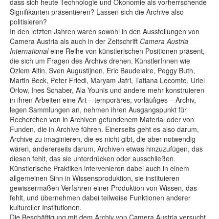
dass sich heute Technologie und Ökonomie als vorherrschende
Signifikanten präsentieren? Lassen sich die Archive also
politisieren?
In den letzten Jahren waren sowohl in den Ausstellungen von
Camera Austria als auch in der Zeitschrift
Camera Austria
International
eine Reihe von künstlerischen Positionen präsent,
die sich um Fragen des Archivs drehen. KünstlerInnen wie
Özlem Altin, Sven Augustijnen, Eric Baudelaire, Peggy Buth,
Martin Beck, Peter Friedl, Maryam Jafri, Tatiana Lecomte, Uriel
Orlow, Ines Schaber, Ala Younis und andere mehr konstruieren
in ihren Arbeiten eine Art – temporäres, vorläufiges – Archiv,
legen Sammlungen an, nehmen ihren Ausgangspunkt für
Recherchen von in Archiven gefundenem Material oder von
Funden, die in Archive führen. Einerseits geht es also darum,
Archive zu imaginieren, die es nicht gibt, die aber notwendig
wären, andererseits darum, Archiven etwas hinzuzufügen, das
diesen fehlt, das sie unterdrücken oder ausschließen.
Künstlerische Praktiken intervenieren dabei auch in einem
allgemeinen Sinn in Wissensproduktion, sie instituieren
gewissermaßen Verfahren einer Produktion von Wissen, das
fehlt, und übernehmen dabei teilweise Funktionen anderer
kultureller Institutionen.
Die Beschäftigung mit dem Archiv von Camera Austria versucht,