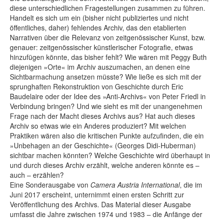
diese unterschiedlichen Fragestellungen zusammen zu führen.
Handelt es sich um ein (bisher nicht publiziertes und nicht
öffentliches, daher) fehlendes Archiv, das den etablierten
Narrativen über die Relevanz von zeitgenössischer Kunst, bzw.
genauer: zeitgenössischer künstlerischer Fotografie, etwas
hinzufügen könnte, das bisher fehlt? Wie wären mit Peggy Buth
diejenigen »Orte« im Archiv auszumachen, an denen eine
Sichtbarmachung ansetzen müsste? Wie ließe es sich mit der
sprunghaften Rekonstruktion von Geschichte durch Eric
Baudelaire oder der Idee des »Anti-Archivs« von Peter Friedl in
Verbindung bringen? Und wie sieht es mit der unangenehmen
Frage nach der Macht dieses Archivs aus? Hat auch dieses
Archiv so etwas wie ein Anderes produziert? Mit welchen
Praktiken wären also die kritischen Punkte aufzufinden, die ein
»Unbehagen an der Geschichte« (Georges Didi-Huberman)
sichtbar machen könnten? Welche Geschichte wird überhaupt in
und durch dieses Archiv erzählt, welche anderen könnte es –
auch – erzählen?
Eine Sonderausgabe von
Camera Austria International
, die im
Juni 2017 erscheint, unternimmt einen ersten Schritt zur
Veröffentlichung des Archivs. Das Material dieser Ausgabe
umfasst die Jahre zwischen 1974 und 1983 – die Anfänge der