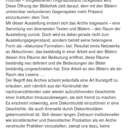
Fournier – vorgesehenen Originalzustand rückgebaut wird.
Diese Öffnung der Bibliothek zielt darauf, dem mit den Bildern
untrennbar verbundenen Gegenspieler mehr Präsenz
einzuräumen: dem Text.
Mit dieser Ausstellung erobert sich das Archiv insgesamt – eine
Sammlung von diversesten Texten und Bildern – den Raum der
Ausstellung zurück. Doch wird es dabei gerade nicht zum
Ausstellungsgegenstand, sondern behält seine heterogene
Form als »diskursive Formation« bei: Resultat eines Netzwerks
an AkteurInnen, das beständig in einer Arbeit and den Bildern
diesen ihre Räume der Bedeutung eröffnet, diese Räume
beständig neu definiert und die Bedeutungen der Bilder
beständig umgeschrieben hat. Eine Arbeit an den Bildern als ein
Raum des Lesens ….
Der Begriff des Archivs scheint jedenfalls eine Art Kunstgriff zu
erlauben, sich nämlich aus der Kontinuität der
nachzuerzählenden oder wieder aufzuführenden Geschichte
einer Institution hinauszubewegen, sie sich fremd zu machen.
Es erscheint notwendig, eine Diskontinuität einzuführen in eine
Geschichte, die auch ihrerseits durch Diskontinuitäten
gekennzeichnet ist. Sich diesen langen Zeitraum institutioneller
wie künstlerischer und theoretischer Produktion als ein Archiv
verstreuter Praktiken vorzustellen, zwingt uns dazu, keine