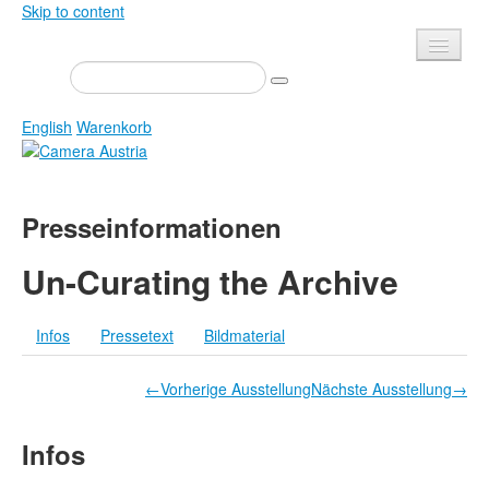
Skip to content
Presse
Veranstaltungen
English
Warenkorb
Newsletter
Kontakt
Home
Presseinformationen
Über uns
Zeitschrift
Ausschreibungen
Ausstellungen
Un-Curating the Archive
Shop
Bücher
Infos
Pressetext
Bildmaterial
Datenschutz
Edition
Bibliothek
Mediadaten
←Vorherige Ausstellung
Nächste Ausstellung→
Camera Austria Preis
Infos
Fotoarchiv Pierre Bourdieu