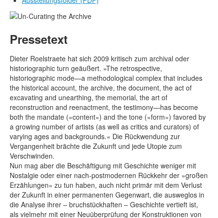
Ausstellungsfolder
(PDF)
Pressetext
Dieter Roelstraete hat sich 2009 kritisch zum archival oder
historiographic turn geäußert. »The retrospective,
historiographic mode—a methodological complex that includes
the historical account, the archive, the document, the act of
excavating and unearthing, the memorial, the art of
reconstruction and reenactment, the testimony—has become
both the mandate (»content«) and the tone (»form«) favored by
a growing number of artists (as well as critics and curators) of
varying ages and backgrounds.« Die Rückwendung zur
Vergangenheit brächte die Zukunft und jede Utopie zum
Verschwinden.
Nun mag aber die Beschäftigung mit Geschichte weniger mit
Nostalgie oder einer nach-postmodernen Rückkehr der »großen
Erzählungen« zu tun haben, auch nicht primär mit dem Verlust
der Zukunft in einer permanenten Gegenwart, die ausweglos in
die Analyse ihrer – bruchstückhaften – Geschichte vertieft ist,
als vielmehr mit einer Neuüberprüfung der Konstruktionen von