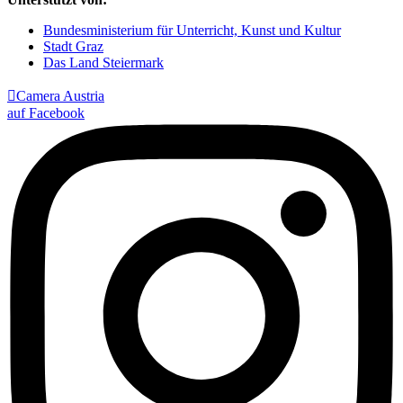
Bundesministerium für Unterricht, Kunst und Kultur
Stadt Graz
Das Land Steiermark

Camera Austria
auf Facebook