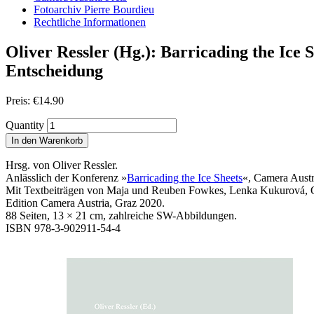
Fotoarchiv Pierre Bourdieu
Rechtliche Informationen
Oliver Ressler (Hg.): Barricading the Ice
Entscheidung
Preis:
€
14.90
Quantity
In den Warenkorb
Hrsg. von Oliver Ressler.
Anlässlich der Konferenz »
Barricading the Ice Sheets
«, Camera Austri
Mit Textbeiträgen von Maja und Reuben Fowkes, Lenka Kukurová, Oli
Edition Camera Austria, Graz 2020.
88 Seiten, 13 × 21 cm, zahlreiche SW-Abbildungen.
ISBN 978-3-902911-54-4