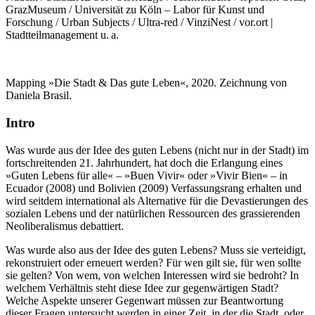
GrazMuseum / Universität zu Köln – Labor für Kunst und
Forschung / Urban Subjects / Ultra-red / VinziNest / vor.ort |
Stadtteilmanagement u. a.
Mapping »Die Stadt & Das gute Leben«, 2020. Zeichnung von
Daniela Brasil.
Intro
Was wurde aus der Idee des guten Lebens (nicht nur in der Stadt) im
fortschreitenden 21. Jahrhundert, hat doch die Erlangung eines
»Guten Lebens für alle« – »Buen Vivir« oder »Vivir Bien« – in
Ecuador (2008) und Bolivien (2009) Verfassungsrang erhalten und
wird seitdem international als Alternative für die Devastierungen des
sozialen Lebens und der natürlichen Ressourcen des grassierenden
Neoliberalismus debattiert.
Was wurde also aus der Idee des guten Lebens? Muss sie verteidigt,
rekonstruiert oder erneuert werden? Für wen gilt sie, für wen sollte
sie gelten? Von wem, von welchen Interessen wird sie bedroht? In
welchem Verhältnis steht diese Idee zur gegenwärtigen Stadt?
Welche Aspekte unserer Gegenwart müssen zur Beantwortung
dieser Fragen untersucht werden in einer Zeit, in der die Stadt, oder