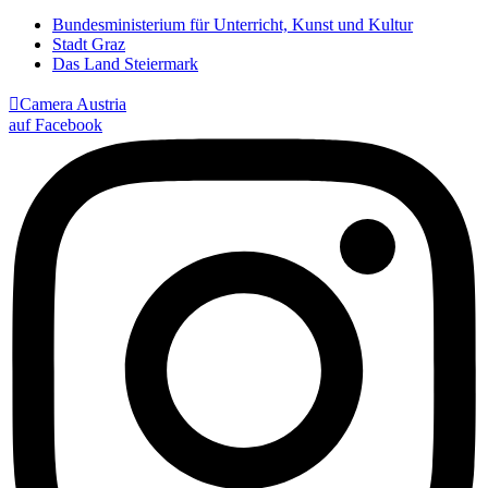
Bundesministerium für Unterricht, Kunst und Kultur
Stadt Graz
Das Land Steiermark

Camera Austria
auf Facebook