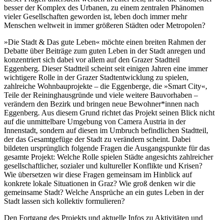
besser der Komplex des Urbanen, zu einem zentralen Phänomen
vieler Gesellschaften geworden ist, leben doch immer mehr
Menschen weltweit in immer größeren Städten oder Metropolen?
»Die Stadt & Das gute Leben« möchte einen breiten Rahmen der
Debatte über Beiträge zum guten Leben in der Stadt anregen und
konzentriert sich dabei vor allem auf den Grazer Stadtteil
Eggenberg. Dieser Stadtteil scheint seit einigen Jahren eine immer
wichtigere Rolle in der Grazer Stadtentwicklung zu spielen,
zahlreiche Wohnbauprojekte – die Eggenberge, die »Smart City«,
Teile der Reininghausgründe und viele weitere Bauvorhaben –
verändern den Bezirk und bringen neue Bewohner*innen nach
Eggenberg. Aus diesem Grund richtet das Projekt seinen Blick nicht
auf die unmittelbare Umgebung von Camera Austria in der
Innenstadt, sondern auf diesen im Umbruch befindlichen Stadtteil,
der das Gesamtgefüge der Stadt zu verändern scheint. Dabei
bildeten ursprünglich folgende Fragen die Ausgangspunkte für das
gesamte Projekt: Welche Rolle spielen Städte angesichts zahlreicher
gesellschaftlicher, sozialer und kultureller Konflikte und Krisen?
Wie übersetzen wir diese Fragen gemeinsam im Hinblick auf
konkrete lokale Situationen in Graz? Wie groß denken wir die
gemeinsame Stadt? Welche Ansprüche an ein gutes Leben in der
Stadt lassen sich kollektiv formulieren?
Den Fortgang des Projekts und aktuelle Infos zu Aktivitäten und