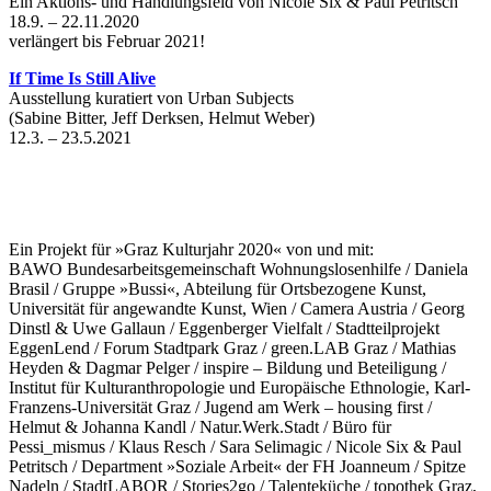
Ein Aktions- und Handlungsfeld von Nicole Six & Paul Petritsch
18.9. – 22.11.2020
verlängert bis Februar 2021!
If Time Is Still Alive
Ausstellung kuratiert von Urban Subjects
(Sabine Bitter, Jeff Derksen, Helmut Weber)
12.3. – 23.5.2021
Ein Projekt für »Graz Kulturjahr 2020« von und mit:
BAWO Bundesarbeitsgemeinschaft Wohnungslosenhilfe / Daniela
Brasil / Gruppe »Bussi«, Abteilung für Ortsbezogene Kunst,
Universität für angewandte Kunst, Wien / Camera Austria / Georg
Dinstl & Uwe Gallaun / Eggenberger Vielfalt / Stadtteilprojekt
EggenLend / Forum Stadtpark Graz / green.LAB Graz / Mathias
Heyden & Dagmar Pelger / inspire – Bildung und Beteiligung /
Institut für Kulturanthropologie und Europäische Ethnologie, Karl-
Franzens-Universität Graz / Jugend am Werk – housing first /
Helmut & Johanna Kandl / Natur.Werk.Stadt / Büro für
Pessi_mismus / Klaus Resch / Sara Selimagic / Nicole Six & Paul
Petritsch / Department »Soziale Arbeit« der FH Joanneum / Spitze
Nadeln / StadtLABOR / Stories2go / Talenteküche / topothek Graz,