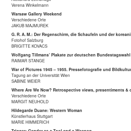
Verena Winkelmann
Warsaw Gallery Weekend
Verschiedene Orte
JAKUB MAJMUREK
G. R. A. M.: Der Regenschirm, die Schaufeln und der korean
Fotohof Salzburg
BRIGITTE KOVACS
Wolfgang Tillmans’ Plakate zur deutschen Bundestagswahl
RAIMAR STANGE
War of Pictures 1945 – 1955. Pressefotografie
und Bildkultur
Tagung an der Universität Wien
SABINE WEIER
Where Are We Now? Retrospective views, presentiments & de
Verschiedene Orte
MARGIT NEUHOLD
Hildegarde Duane: Western Woman
Künstlerhaus Stuttgart
MARIE HIMMERICH
Trigger: Gender as a Tool and a Weapon