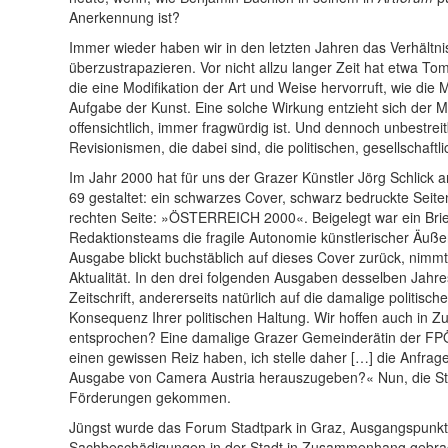
Anerkennung ist?
Immer wieder haben wir in den letzten Jahren das Verhältni
überzustrapazieren. Vor nicht allzu langer Zeit hat etwa Tom
die eine Modifikation der Art und Weise hervorruft, wie di
Aufgabe der Kunst. Eine solche Wirkung entzieht sich der 
offensichtlich, immer fragwürdig ist. Und dennoch unbestreit
Revisionismen, die dabei sind, die politischen, gesellschaftl
Im Jahr 2000 hat für uns der Grazer Künstler Jörg Schlick
69 gestaltet: ein schwarzes Cover, schwarz bedruckte Seit
rechten Seite: »ÖSTERREICH 2000«. Beigelegt war ein Brie
Redaktionsteams die fragile Autonomie künstlerischer Äuß
Ausgabe blickt buchstäblich auf dieses Cover zurück, nimmt 
Aktualität. In den drei folgenden Ausgaben desselben Jahres,
Zeitschrift, andererseits natürlich auf die damalige politi
Konsequenz Ihrer politischen Haltung. Wir hoffen auch in Zu
entsprochen? Eine damalige Grazer Gemeinderätin der FPÖ fr
einen gewissen Reiz haben, ich stelle daher […] die Anfrage
Ausgabe von Camera Austria herauszugeben?« Nun, die Stadt
Förderungen gekommen.
Jüngst wurde das Forum Stadtpark in Graz, Ausgangspunkt 
Sachbeschädigungen in der Stadt in Zusammenhang gebracht: