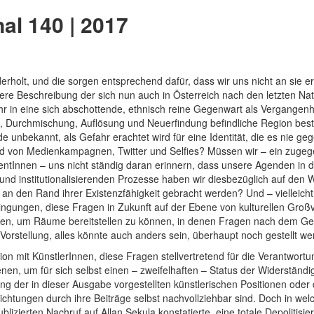
al 140 | 2017
erholt, und die sorgen entsprechend dafür, dass wir uns nicht an sie er
dere Beschreibung der sich nun auch in Österreich nach den letzten N
 mehr in eine sich abschottende, ethnisch reine Gegenwart als Vergange
ng, Durchmischung, Auflösung und Neuerfindung befindliche Region bes
 unbekannt, als Gefahr erachtet wird für eine Identität, die es nie geg
d von Medienkampagnen, Twitter und Selfies? Müssen wir – ein zugege
entInnen – uns nicht ständig daran erinnern, dass unsere Agenden in 
nd institutionalisierenden Prozesse haben wir diesbezüglich auf den
 an den Rand ihrer Existenzfähigkeit gebracht werden? Und – vielleic
ngungen, diese Fragen in Zukunft auf der Ebene von kulturellen Groß
hren, um Räume bereitstellen zu können, in denen Fragen nach dem G
 Vorstellung, alles könnte auch anders sein, überhaupt noch gestellt 
on mit KünstlerInnen, diese Fragen stellvertretend für die Verantwortun
en, um für sich selbst einen – zweifelhaften – Status der Widerständig
ung der in dieser Ausgabe vorgestellten künstlerischen Positionen ode
richtungen durch ihre Beiträge selbst nachvollziehbar sind. Doch in we
blizierten Nachruf auf Allan Sekula konstatierte, eine totale Depolitisi