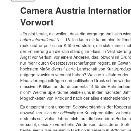
Camera Austria Internation
Vorwort
»Es gibt Leute, die wollen, dass die Vergangenheit sich wied
Lettre International
Nr. 118. Ich kann mir kaum eine treffen
reaktionärer politischer Kräfte vorstellen, die sich immer
der Erinnerung an die sich ständig im Fluss, in Veränderu
Angst vor Verlust, vor einem Anderen, das, obwohl im Grunde
nur mehr durch Gesetzesverschärfungen regiert, im Gewan
höchstem Maße diversifizierte Landschaft von Kulturproduz
entgegenzuwirken versucht haben? Welche instituierenden u
Finanzierungsbeiträgen und politischen Druck schon wieder
massiven Kritiken an der documenta 14 für die Rahmenbedi
nicht? Welche Spielräume bleiben uns in den nächsten Ja
Möglichkeiten von Kritik und nach der alles entscheidenden
Es entspricht nicht unserem Selbstverständnis der Kooperati
abzuwälzen, sich der
criticality
der Kunstproduktion zu bedien
erstmals seit vielen Jahren nicht auf die besondere Bedeut
versucht, diese zu vermitteln. Wir denken, dass deren Stoß
heute, wenn, wie Benjamin Buchloh in seinem in
Artforum
pu