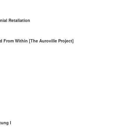
nial Retaliation
 From Within [The Auroville Project]
tung I