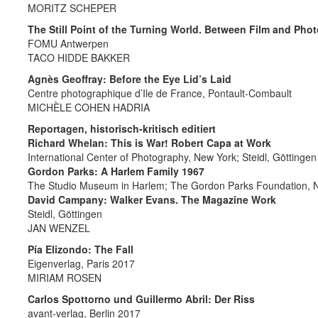
MORITZ SCHEPER
The Still Point of the Turning World. Between Film and Pho
FOMU Antwerpen
TACO HIDDE BAKKER
Agnès Geoffray: Before the Eye Lid’s Laid
Centre photographique d’Ile de France, Pontault-Combault
MICHÈLE COHEN HADRIA
Reportagen, historisch-kritisch editiert
Richard Whelan: This is War! Robert Capa at Work
International Center of Photography, New York; Steidl, Göttinge
Gordon Parks: A Harlem Family 1967
The Studio Museum in Harlem; The Gordon Parks Foundation, Ne
David Campany: Walker Evans. The Magazine Work
Steidl, Göttingen
JAN WENZEL
Pía Elizondo: The Fall
Eigenverlag, Paris 2017
MIRIAM ROSEN
Carlos Spottorno und Guillermo Abril: Der Riss
avant-verlag, Berlin 2017