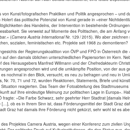
s von Kunst/fotografischen Praktiken und Politik angesprochen – und 
 Holert das politische Potenzial von Kunst gerade in »einer Nichtidenti
e Möglichkeiten des Handelns, der Intervention in bestehende Ordnungen
Messbarkeit. Sie verweist auf Momente des Politischen, die am Anfang
bar.« (
Camera Austria International
Nr. 129 / 2015). Wo aber zeichnen 
ichen, sozialen, feministischen etc. Projekte seit 1968 zu demontieren?
 angesichts der Regierungskoalition von ÖVP und FPÖ in Österreich d
en auf den damals üblichen unterschiedlichen Papiersorten im Kern. Ne
f des Herausgebers Manfred Willmann und der Chefredakteurin Christi
erungen angesprochen wird und die umkämpfte Position, von der aus 
es nochmal in den Blick, versucht, es neu zu befragen und neu in Umlau
 Nr. 70, 71 und 72, wurden Reaktionen, Statements, Briefe und künstleri
sche Situation reagierten. Das Team der Fotoabteilung des Stadtmuseums
kunft auf Ihre eindeutige Meinung zur politischen Lage in Europa«. Ha
agte: »Die Farbe Schwarz, sehr geehrter Herr Stadtrat [damals Helmut
 […], ob es in Ihrem Sinn ist, dass Förderungsmittel der Stadt Graz da
 Graz hat damals ihre Förderung nicht gekürzt, sehr wohl ist es aber
des Projektes Camera Austria, wegen einer Konferenz zum zivilen Ung
 Der politische Druck auf Kulturinstitutionen, die den Status quo, d