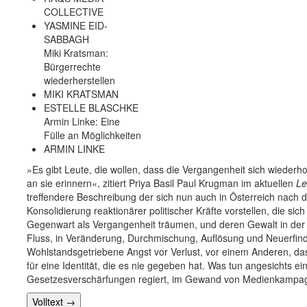
COLLECTIVE
YASMINE EID-
SABBAGH
Miki Kratsman:
Bürgerrechte
wiederherstellen
MIKI KRATSMAN
ESTELLE BLASCHKE
Armin Linke: Eine
Fülle an Möglichkeiten
ARMIN LINKE
»Es gibt Leute, die wollen, dass die Vergangenheit sich wiederho
an sie erinnern«, zitiert Priya Basil Paul Krugman im aktuellen
Le
treffendere Beschreibung der sich nun auch in Österreich nach 
Konsolidierung reaktionärer politischer Kräfte vorstellen, die si
Gegenwart als Vergangenheit träumen, und deren Gewalt in der 
Fluss, in Veränderung, Durchmischung, Auflösung und Neuerfindu
Wohlstandsgetriebene Angst vor Verlust, vor einem Anderen, da
für eine Identität, die es nie gegeben hat. Was tun angesichts ei
Gesetzesverschärfungen regiert, im Gewand von Medienkampagn
Volltext
→