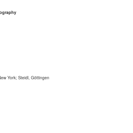
tography
n
w York; Steidl, Göttingen