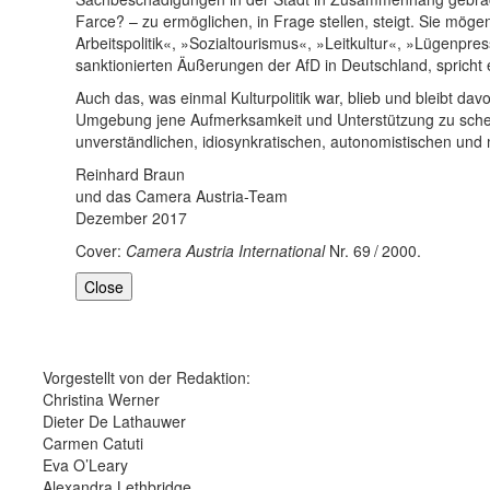
Farce? – zu ermöglichen, in Frage stellen, steigt. Sie mögen
Arbeitspolitik«, »Sozialtourismus«, »Leitkultur«, »Lügen
sanktionierten Äußerungen der AfD in Deutschland, spricht
Auch das, was einmal Kulturpolitik war, blieb und bleibt dav
Umgebung jene Aufmerksamkeit und Unterstützung zu schenken
unverständlichen, idiosynkratischen, autonomistischen un
Reinhard Braun
und das Camera Austria-Team
Dezember 2017
Cover:
Camera Austria International
Nr. 69 / 2000.
Close
Vorgestellt von der Redaktion:
Christina Werner
Dieter De Lathauwer
Carmen Catuti
Eva O’Leary
Alexandra Lethbridge