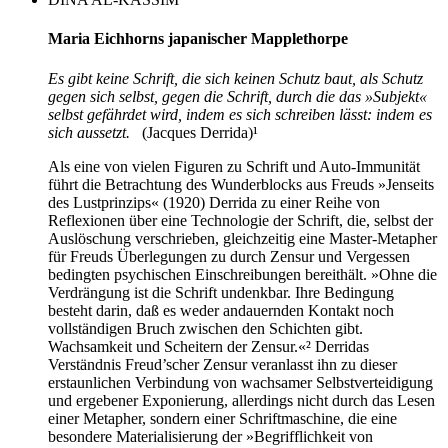
Maria Eichhorns japanischer Mapplethorpe
Es gibt keine Schrift, die sich keinen Schutz baut, als Schutz
gegen sich selbst, gegen die Schrift, durch die das »Subjekt«
selbst gefährdet wird, indem es sich schreiben lässt: indem es
sich aussetzt.
(Jacques Derrida)¹
Als eine von vielen Figuren zu Schrift und Auto-Immunität
führt die Betrachtung des Wunderblocks aus Freuds »Jenseits
des Lustprinzips« (1920) Derrida zu einer Reihe von
Reflexionen über eine Technologie der Schrift, die, selbst der
Auslöschung verschrieben, gleichzeitig eine Master-Metapher
für Freuds Überlegungen zu durch Zensur und Vergessen
bedingten psychischen Einschreibungen bereithält. »Ohne die
Verdrängung ist die Schrift undenkbar. Ihre Bedingung
besteht darin, daß es weder andauernden Kontakt noch
vollständigen Bruch zwischen den Schichten gibt.
Wachsamkeit und Scheitern der Zensur.«² Derridas
Verständnis Freud’scher Zensur veranlasst ihn zu dieser
erstaunlichen Verbindung von wachsamer Selbstverteidigung
und ergebener Exponierung, allerdings nicht durch das Lesen
einer Metapher, sondern einer Schriftmaschine, die eine
besondere Materialisierung der »Begrifflichkeit von