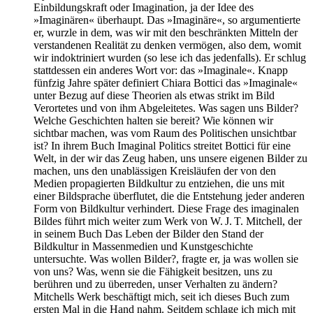
Einbildungskraft oder Imagination, ja der Idee des
»Imaginären« überhaupt. Das »Imaginäre«, so argumentierte
er, wurzle in dem, was wir mit den beschränkten Mitteln der
verstandenen Realität zu denken vermögen, also dem, womit
wir indoktriniert wurden (so lese ich das jedenfalls). Er schlug
stattdessen ein anderes Wort vor: das »Imaginale«. Knapp
fünfzig Jahre später definiert Chiara Bottici das »Imaginale«
unter Bezug auf diese Theorien als etwas strikt im Bild
Verortetes und von ihm Abgeleitetes. Was sagen uns Bilder?
Welche Geschichten halten sie bereit? Wie können wir
sichtbar machen, was vom Raum des Politischen unsichtbar
ist? In ihrem Buch Imaginal Politics streitet Bottici für eine
Welt, in der wir das Zeug haben, uns unsere eigenen Bilder zu
machen, uns den unablässigen Kreisläufen der von den
Medien propagierten Bildkultur zu entziehen, die uns mit
einer Bildsprache überflutet, die die Entstehung jeder anderen
Form von Bildkultur verhindert. Diese Frage des imaginalen
Bildes führt mich weiter zum Werk von W. J. T. Mitchell, der
in seinem Buch Das Leben der Bilder den Stand der
Bildkultur in Massenmedien und Kunstgeschichte
untersuchte. Was wollen Bilder?, fragte er, ja was wollen sie
von uns? Was, wenn sie die Fähigkeit besitzen, uns zu
berühren und zu überreden, unser Verhalten zu ändern?
Mitchells Werk beschäftigt mich, seit ich dieses Buch zum
ersten Mal in die Hand nahm. Seitdem schlage ich mich mit