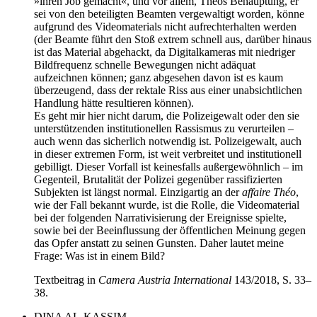
»ihren Job gemacht«, und vor allem, Théos Behauptung, er
sei von den beteiligten Beamten vergewaltigt worden, könne
aufgrund des Videomaterials nicht aufrechterhalten werden
(der Beamte führt den Stoß extrem schnell aus, darüber hinaus
ist das Material abgehackt, da Digitalkameras mit niedriger
Bildfrequenz schnelle Bewegungen nicht adäquat
aufzeichnen können; ganz abgesehen davon ist es kaum
überzeugend, dass der rektale Riss aus einer unabsichtlichen
Handlung hätte resultieren können).
Es geht mir hier nicht darum, die Polizeigewalt oder den sie
unterstützenden institutionellen Rassismus zu verurteilen –
auch wenn das sicherlich notwendig ist. Polizeigewalt, auch
in dieser extremen Form, ist weit verbreitet und institutionell
gebilligt. Dieser Vorfall ist keinesfalls außergewöhnlich – im
Gegenteil, Brutalität der Polizei gegenüber rassifizierten
Subjekten ist längst normal. Einzigartig an der
affaire Théo
,
wie der Fall bekannt wurde, ist die Rolle, die Videomaterial
bei der folgenden Narrativisierung der Ereignisse spielte,
sowie bei der Beeinflussung der öffentlichen Meinung gegen
das Opfer anstatt zu seinen Gunsten. Daher lautet meine
Frage: Was ist in einem Bild?
Textbeitrag in
Camera Austria International
143/2018, S. 33–
38.
DINA AL-KASSIM