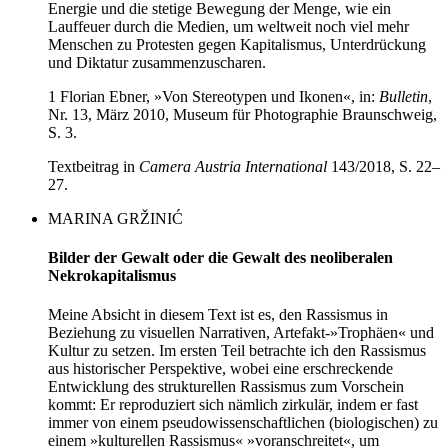
Energie und die stetige Bewegung der Menge, wie ein
Lauffeuer durch die Medien, um weltweit noch viel mehr
Menschen zu Protesten gegen Kapitalismus, Unterdrückung
und Diktatur zusammenzuscharen.
1 Florian Ebner, »Von Stereotypen und Ikonen«, in:
Bulletin
,
Nr. 13, März 2010, Museum für Photographie Braunschweig,
S. 3.
Textbeitrag in
Camera Austria International
143/2018, S. 22–
27.
MARINA GRŽINIĆ
Bilder der Gewalt oder die Gewalt des neoliberalen
Nekrokapitalismus
Meine Absicht in diesem Text ist es, den Rassismus in
Beziehung zu visuellen Narrativen, Artefakt-»Trophäen« und
Kultur zu setzen. Im ersten Teil betrachte ich den Rassismus
aus historischer Perspektive, wobei eine erschreckende
Entwicklung des strukturellen Rassismus zum Vorschein
kommt: Er reproduziert sich nämlich zirkulär, indem er fast
immer von einem pseudowissenschaftlichen (biologischen) zu
einem »kulturellen Rassismus« »voranschreitet«, um