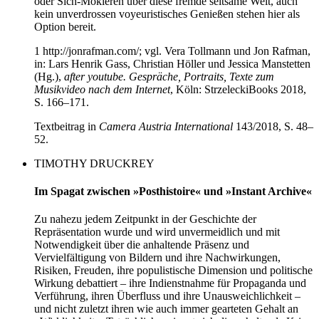
oder Sich-Mokieren über diese fremde seltsame Welt, auch
kein unverdrossen voyeuristisches Genießen stehen hier als
Option bereit.
1 http://jonrafman.com/; vgl. Vera Tollmann und Jon Rafman,
in: Lars Henrik Gass, Christian Höller und Jessica Manstetten
(Hg.),
after youtube. Gespräche, Portraits, Texte zum
Musikvideo nach dem Internet
, Köln: StrzeleckiBooks 2018,
S. 166–171.
Textbeitrag in
Camera Austria International
143/2018, S. 48–
52.
TIMOTHY DRUCKREY
Im Spagat zwischen »Posthistoire« und »Instant Archive«
Zu nahezu jedem Zeitpunkt in der Geschichte der
Repräsentation wurde und wird unvermeidlich und mit
Notwendigkeit über die anhaltende Präsenz und
Vervielfältigung von Bildern und ihre Nachwirkungen,
Risiken, Freuden, ihre populistische Dimension und politische
Wirkung debattiert – ihre Indienstnahme für Propaganda und
Verführung, ihren Überfluss und ihre Unausweichlichkeit –
und nicht zuletzt ihren wie auch immer gearteten Gehalt an