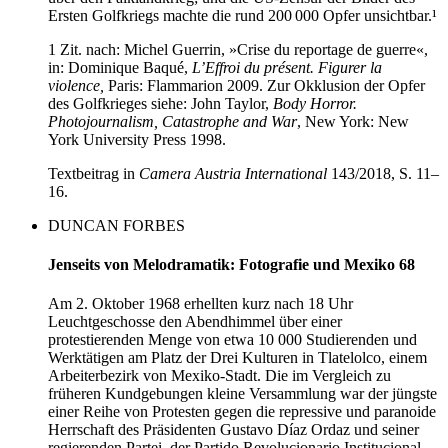
Ersten Golfkriegs machte die rund 200 000 Opfer unsichtbar.¹
1 Zit. nach: Michel Guerrin, »Crise du reportage de guerre«,
in: Dominique Baqué,
L’Effroi du présent. Figurer la
violence,
Paris: Flammarion 2009. Zur Okklusion der Opfer
des Golfkrieges siehe: John Taylor,
Body Horror.
Photojournalism, Catastrophe and War
, New York: New
York University Press 1998.
Textbeitrag in
Camera Austria International
143/2018, S. 11–
16.
DUNCAN FORBES
Jenseits von Melodramatik: Fotografie und Mexiko 68
Am 2. Oktober 1968 erhellten kurz nach 18 Uhr
Leuchtgeschosse den Abendhimmel über einer
protestierenden Menge von etwa 10 000 Studierenden und
Werktätigen am Platz der Drei Kulturen in Tlatelolco, einem
Arbeiterbezirk von Mexiko-Stadt. Die im Vergleich zu
früheren Kundgebungen kleine Versammlung war der jüngste
einer Reihe von Protesten gegen die repressive und paranoide
Herrschaft des Präsidenten Gustavo Díaz Ordaz und seiner
regierenden Partei, der Partido Revolucionario Institucional