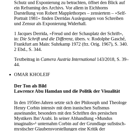
Schutz und Exponierung zu betrachten, öffnet den Blick auf
ein Reframing des Archivs. Vor allem in Eichhorns
Darstellung von Robert Mapplethorpes – zensiertem – »Self-
Portrait 1981« finden Derridas Auslegungen von Schreiben
und Zensur als Exponierung Widerhall.
1 Jacques Derrida, »Freud und der Schauplatz der Schrift«,
in:
Die Schrift und die Differenz
, übers. v. Rodolphe Gasché,
Frankfurt am Main: Suhrkamp 1972 (frz. Orig. 1967), S. 340.
2 Ebd., S. 344.
Textbeitrag in
Camera Austria International
143/2018, S. 39–
44.
OMAR KHOLEIF
Der Ton als Bild
Lawrence Abu Hamdan und die Politik der Visualität
In den 1950er-Jahren setzte sich der Philosoph und Theologe
Henry Corbin intensiv mit dem iranischen Sufismus
auseinander, besonders mit den Schriften des persischen
Mystikers Ibn‘Arabi. In seiner Abhandlung »Mundus
imaginalis«¹ unternahm Corbin auf der Grundlage sufistisch-
mystischer Glaubensvorstellungen eine Kritik der