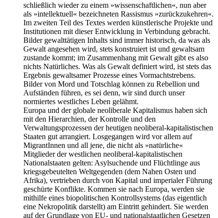
schließlich wieder zu einem »wissenschaftlichen«, nun aber
als »intellektuell« bezeichneten Rassismus »zurückzukehren«.
Im zweiten Teil des Textes werden künstlerische Projekte und
Institutionen mit dieser Entwicklung in Verbindung gebracht.
Bilder gewalttätigen Inhalts sind immer historisch, da was als
Gewalt angesehen wird, stets konstruiert ist und gewaltsam
zustande kommt; im Zusammenhang mit Gewalt gibt es also
nichts Natürliches. Was als Gewalt definiert wird, ist stets das
Ergebnis gewaltsamer Prozesse eines Vormachtstrebens.
Bilder von Mord und Totschlag können zu Rebellion und
Aufständen führen, es sei denn, wir sind durch unser
normiertes westliches Leben gelähmt.
Europa und der globale neoliberale Kapitalismus haben sich
mit den Hierarchien, der Kontrolle und den
Verwaltungsprozessen der heutigen neoliberal-kapitalistischen
Staaten gut arrangiert. Losgegangen wird vor allem auf
MigrantInnen und all jene, die nicht als »natürliche«
Mitglieder der westlichen neoliberal-kapitalistischen
Nationalstaaten gelten: Asylsuchende und Flüchtlinge aus
kriegsgebeutelten Weltgegenden (dem Nahen Osten und
Afrika), vertrieben durch von Kapital und imperialer Führung
geschürte Konflikte. Kommen sie nach Europa, werden sie
mithilfe eines biopolitischen Kontrollsystems (das eigentlich
eine Nekropolitik darstellt) am Eintritt gehindert. Sie werden
auf der Grundlage von EU- und nationalstaatlichen Gesetzen