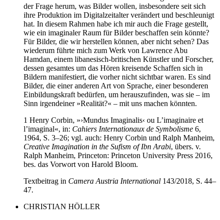
der Frage herum, was Bilder wollen, insbesondere seit sich
ihre Produktion im Digitalzeitalter verändert und beschleunigt
hat. In diesem Rahmen habe ich mir auch die Frage gestellt,
wie ein imaginaler Raum für Bilder beschaffen sein könnte?
Für Bilder, die wir herstellen können, aber nicht sehen? Das
wiederum führte mich zum Werk von Lawrence Abu
Hamdan, einem libanesisch-britischen Künstler und Forscher,
dessen gesamtes um das Hören kreisende Schaffen sich in
Bildern manifestiert, die vorher nicht sichtbar waren. Es sind
Bilder, die einer anderen Art von Sprache, einer besonderen
Einbildungskraft bedürfen, um herauszufinden, was sie – im
Sinn irgendeiner »Realität?« – mit uns machen könnten.
1 Henry Corbin, »›Mundus Imaginalis‹ ou L’imaginaire et
l’imaginal«, in:
Cahiers Internationaux de Symbolisme
6,
1964, S. 3–26; vgl. auch: Henry Corbin und Ralph Manheim,
Creative Imagination in the Sufism of Ibn Arabi
, übers. v.
Ralph Manheim, Princeton: Princeton University Press 2016,
bes. das Vorwort von Harold Bloom.
Textbeitrag in
Camera Austria International
143/2018, S. 44–
47.
CHRISTIAN HÖLLER