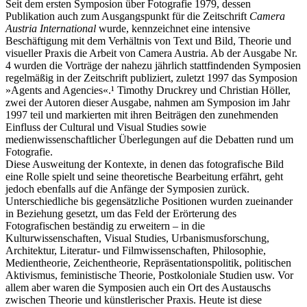
Seit dem ersten Symposion über Fotografie 1979, dessen
Publikation auch zum Ausgangspunkt für die Zeitschrift
Camera
Austria International
wurde, kennzeichnet eine intensive
Beschäftigung mit dem Verhältnis von Text und Bild, Theorie und
visueller Praxis die Arbeit von Camera Austria. Ab der Ausgabe Nr.
4 wurden die Vorträge der nahezu jährlich stattfindenden Symposien
regelmäßig in der Zeitschrift publiziert, zuletzt 1997 das Symposion
»Agents and Agencies«.¹ Timothy Druckrey und Christian Höller,
zwei der Autoren dieser Ausgabe, nahmen am Symposion im Jahr
1997 teil und markierten mit ihren Beiträgen den zunehmenden
Einfluss der Cultural und Visual Studies sowie
medienwissenschaftlicher Überlegungen auf die Debatten rund um
Fotografie.
Diese Ausweitung der Kontexte, in denen das fotografische Bild
eine Rolle spielt und seine theoretische Bearbeitung erfährt, geht
jedoch ebenfalls auf die Anfänge der Symposien zurück.
Unterschiedliche bis gegensätzliche Positionen wurden zueinander
in Beziehung gesetzt, um das Feld der Erörterung des
Fotografischen beständig zu erweitern – in die
Kulturwissenschaften, Visual Studies, Urbanismusforschung,
Architektur, Literatur- und Filmwissenschaften, Philosophie,
Medientheorie, Zeichentheorie, Repräsentationspolitik, politischen
Aktivismus, feministische Theorie, Postkoloniale Studien usw. Vor
allem aber waren die Symposien auch ein Ort des Austauschs
zwischen Theorie und künstlerischer Praxis. Heute ist diese