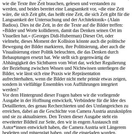
wie die Texte ihre Zeit brauchen, gelesen und verstanden zu
werden, und beides bereitet eine Langsamkeit vor, »die eine Zeit
wäre, die sich Zeit gibt, das heißt eine Zeit, die sich Zeit gibt für die
Langsamkeit der Untersuchung und der Architektonik« (Alain
Badiou). Dies ist die Zeit, in der die Texte auf die Bilder treffen:
»Bilder und Worte kollidieren, damit das Denken seinen Ort im
Visuellen hat.« (Georges Didi-Huberman) Dieser Ort, oder
vielmehr, dieses Moment der Kollision könnte auch die politische
Bewegung der Bilder markieren, ihre Politisierung, aber auch die
Visualisierung einer Politik beleuchten, die das Denken durch
Behauptungen ersetzt hat. Wie stellt sich gegenwärtig die
Abhängigkeit des Sichtbaren vom Wort dar, welcher Regulierung
der Beziehung zwischen Wissen und Nichtwissen unterliegen die
Bilder, wie lässt sich eine Praxis wie Repräsentation
aufrechterhalten, wenn die Bilder nicht mehr primär etwas zeigen,
sondern in vielfältige Ensembles von Aufführungen integriert
werden?
Vor dem Hintergrund dieser Fragen haben wir die vorliegende
Ausgabe in der Hoffnung entwickelt, Verbündete für die Idee des
Detaillierten, des genau Recherchierten und des Umfangreichen zu
erreichen, dabei an die Geschichte von Camera Austria anzuknüpfen
und sie zu aktualisieren. Den Texten dieser Ausgabe steht ein
erweiterter Bildteil zur Seite, den wir in engem Austausch mit
Autor*innen entwickelt haben, die Camera Austria seit Längerem
begleiten und mitgeprägt haben, und die eingeladen wurden,