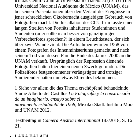
ich das Centro Cultural Universitario Tlatelolco (CCUT) der
Universidad Nacional Autónoma de México (UNAM), das
bei seinen Präsentationen über den Verlauf der Ereignisse in
jener schrecklichen Oktobernacht ausgiebigen Gebrauch von
Fotografien macht. Die Installation des CCUT umfasste einen
langen Streifen von Porträts inhaftierter Studentinnen und
Studenten (oder sollte man besser von ganzfigurigen
Verbrecherfotos sprechen?) in einem Leuchtkasten, der sich
über zwei Wände zieht. Die Aufnahmen wurden 1968 von
einem Fotografen des Innenministeriums gemacht und nach
seinem Tod von dessen Familie Ende des Jahres 2000 an die
UNAM verkauft. Ursprünglich der Repression dienende
Fotografien hatten hier einen neuen Zweck gefunden. Die
Polizeifotos festgenommener verängstigter und trotziger
Studierender hatten nun etwas Ehrendes bekommen.
1 Siehe vor allem die das Thema erschöpfend behandelnde
Studie Alberto del Castillos
La Fotografía y la construcción
de un imaginario. ensayo sobre el
movimiento estudiantil de 1968
, Mexiko-Stadt: Instituto Mora
und UNAM 2012.
Textbeitrag in
Camera Austria International
143/2018, S. 16–
21.
LARA BALADI