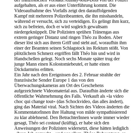
aufgehalten, als er aus einer Unterführung kommt. Die
Videoaufnahme des Vorfalls zeigt den darauffolgenden
Kampf mit mehreren Polizeibeamten, die ihn misshandeln,
während er versucht, sich zu verteidigen. Es gelingt ihm kurz,
sich zu befreien, doch er wird sogleich gewaltsam
niedergeknüppelt. Die Polizisten sprühen Tränengas aus
extrem geringer Distanz und ringen Théo zu Boden. Aber
dieser löst sich aus ihrem Griff und steht auf, woraufhin ihm
einer der Beamten seinen Schlagstock ins Rektum stößt. Von
plötzlichem Schmerz ergriffen fällt Théo hin und wird in
Handschellen gelegt. Noch sechs Monate später trug der
junge Mann einen Kolostomiebeutel, er hatte einen
Dickdarmriss erlitten.
Ein Jahr nach den Ereignissen des 2. Februar strahlte der
französische Sender Europe 1 das von den
Überwachungskameras am Ort des Geschehens
aufgezeichnete Videomaterial aus. Daraufhin änderte sich die
öffentliche Wahrnehmung des Falls. Verkauft als »la video
choc qui change tout« (das Schockvideo, das alles ändert),
ging das Material viral. Nach Sichten des Videos änderten die
KommentatorInnen ihre Haltung von milde sympathisierend
zu klar ablehnend. Den BetrachterInnen wurde immer wieder
gesagt, Théo sei
costaud
(kräftig), er habe sich den
Anweisungen der Polizisten widersetzt, diese hätten lediglich