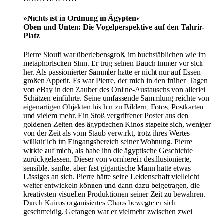
»Nichts ist in Ordnung in Ägypten«
Oben und Unten: Die Vogelperspektive auf den Tahrir-
Platz
Pierre Sioufi war überlebensgroß, im buchstäblichen wie im
metaphorischen Sinn. Er trug seinen Bauch immer vor sich
her. Als passionierter Sammler hatte er nicht nur auf Essen
großen Appetit. Es war Pierre, der mich in den frühen Tagen
von eBay in den Zauber des Online-Austauschs von allerlei
Schätzen einführte. Seine umfassende Sammlung reichte von
eigenartigen Objekten bis hin zu Bildern, Fotos, Postkarten
und vielem mehr. Ein Stoß vergriffener Poster aus den
goldenen Zeiten des ägyptischen Kinos stapelte sich, weniger
von der Zeit als vom Staub verwirkt, trotz ihres Wertes
willkürlich im Eingangsbereich seiner Wohnung. Pierre
wirkte auf mich, als habe ihn die ägyptische Geschichte
zurückgelassen. Dieser von vornherein desillusionierte,
sensible, sanfte, aber fast gigantische Mann hatte etwas
Lässiges an sich. Pierre hätte seine Leidenschaft vielleicht
weiter entwickeln können und dann dazu beigetragen, die
kreativsten visuellen Produktionen seiner Zeit zu bewahren.
Durch Kairos organisiertes Chaos bewegte er sich
geschmeidig. Gefangen war er vielmehr zwischen zwei