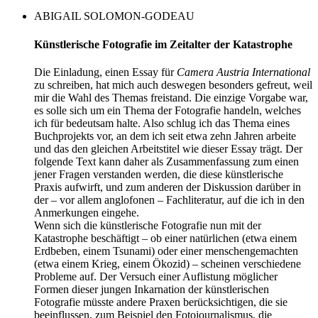
ABIGAIL SOLOMON-GODEAU
Künstlerische Fotografie im Zeitalter der Katastrophe
Die Einladung, einen Essay für
Camera Austria International
zu schreiben, hat mich auch deswegen besonders gefreut, weil
mir die Wahl des Themas freistand. Die einzige Vorgabe war,
es solle sich um ein Thema der Fotografie handeln, welches
ich für bedeutsam halte. Also schlug ich das Thema eines
Buchprojekts vor, an dem ich seit etwa zehn Jahren arbeite
und das den gleichen Arbeitstitel wie dieser Essay trägt. Der
folgende Text kann daher als Zusammenfassung zum einen
jener Fragen verstanden werden, die diese künstlerische
Praxis aufwirft, und zum anderen der Diskussion darüber in
der – vor allem anglofonen – Fachliteratur, auf die ich in den
Anmerkungen eingehe.
Wenn sich die künstlerische Fotografie nun mit der
Katastrophe beschäftigt – ob einer natürlichen (etwa einem
Erdbeben, einem Tsunami) oder einer menschengemachten
(etwa einem Krieg, einem Ökozid) – scheinen verschiedene
Probleme auf. Der Versuch einer Auflistung möglicher
Formen dieser jungen Inkarnation der künstlerischen
Fotografie müsste andere Praxen berücksichtigen, die sie
beeinflussen, zum Beispiel den Fotojournalismus, die