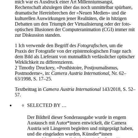
mich war es Ausdruck einer Art Millenniumsangst,
Rechenschaft abzulegen über das noch unmittelbar spürbare,
dramatische Hereinbrechen der »Neuen Medien« und die
kulturellen Auswirkungen jener Realitäten, die in hitzigen
Debatten um den Triumph der Virtualisierung oder der foto-
optischen Illusionen der Computeranimation (CGI) immer mit
zur Diskussion standen.
1 Ich verwende den Begriff des
Fotografischen
, um die
Praxis der Fotografie von der epistemologischen Frage nach
dem Bild als Lieferant von mutmaßlich verlässlicher optischer
Wirklichkeit zu differenzieren.
2 Timothy Druckrey, »Posthistoire, Postjournalismus,
Postmoderne«, in:
Camera Austria International
, Nr. 62–
63/1998, S. 17–25.
Textbeitrag in
Camera Austria International
143/2018, S. 52–
57.
SELECTED BY …
Der Bildteil dieser Sonderausgabe wurde in engem
Austausch mit Autor*innen entwickelt, die Camera
Austria seit Längerem begleiten und mitgeprägt haben,
und die eingeladen wurden, Künstler*innen