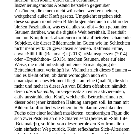
Inszenierungsmodus Abstand herstellen gegenüber
Zuständen, die einem nicht wünschenswert erscheinen,
weitgehend außer Kraft gesetzt. Umgekehrt ergehen sich
diese sorgsam montierten Bilderbögen aber auch nicht in der
bloßen Faszination, was es da alles so gibt – dem gebannten
Staunen darüber, was die digitale Welt bereithält. Bereithält
und auf Knopfdruck abzufeuern droht auf betreten schauende
Subjekte, die dieser Bildermacht im Guten wie im Schlechten
nicht mehr wirklich gewachsen scheinen. Rafmans Filme,
etwa »Still Life (Betamale)« (2013), »Mainsqueeze« (2014)
oder »Erysichthon« (2015), machen Staunen, aber auf eine
Weise, die nicht unbedingt mit einer Ermächtigung der
BetrachterInnen verknüpft ist. Vielmehr zielt dieses Staunen –
und es bleibt offen, ob darin womöglich auch ein
emanzipatorisches Moment liegt – auf eine Qualität, die sich
mehr und mehr in dieser Art von Bildern offenbart: nämlich
deren
absorbierende
, im Gegensatz zu einer aktivierenden,
aktiv ausstrahlenden Kraft, welche die BetrachterInnen zu
dieser oder jener kritischen Haltung anregen soll. Ist man mit
Bildern konfrontiert wie einem im Schlamm versinkenden
Fuchs oder einer lachhaft maskierten, comicartigen Figur, die
sich zwei Pistolen an die Schläfen setzt (beides in »Still Life
[Betamale]«), so führt von dieser perplexen Konfrontation
kein einfacher Weg zurück. Kein reflexhaftes Sich-Alterieren