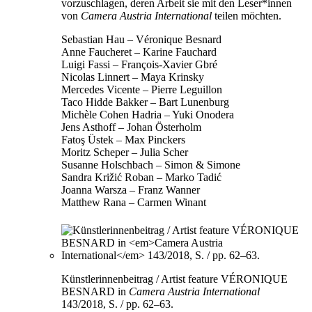
vorzuschlagen, deren Arbeit sie mit den Leser*innen
von
Camera Austria International
teilen möchten.
Sebastian Hau – Véronique Besnard
Anne Faucheret – Karine Fauchard
Luigi Fassi – François-Xavier Gbré
Nicolas Linnert – Maya Krinsky
Mercedes Vicente – Pierre Leguillon
Taco Hidde Bakker – Bart Lunenburg
Michèle Cohen Hadria – Yuki Onodera
Jens Asthoff – Johan Österholm
Fatoş Üstek – Max Pinckers
Moritz Scheper – Julia Scher
Susanne Holschbach – Simon & Simone
Sandra Križić Roban – Marko Tadić
Joanna Warsza – Franz Wanner
Matthew Rana – Carmen Winant
Künstlerinnenbeitrag / Artist feature VÉRONIQUE
BESNARD in
Camera Austria International
143/2018, S. / pp. 62–63.