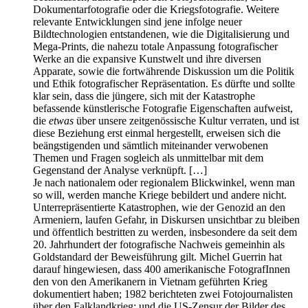
Dokumentarfotografie oder die Kriegsfotografie. Weitere
relevante Entwicklungen sind jene infolge neuer
Bildtechnologien entstandenen, wie die Digitalisierung und
Mega-Prints, die nahezu totale Anpassung fotografischer
Werke an die expansive Kunstwelt und ihre diversen
Apparate, sowie die fortwährende Diskussion um die Politik
und Ethik fotografischer Repräsentation. Es dürfte und sollte
klar sein, dass die jüngere, sich mit der Katastrophe
befassende künstlerische Fotografie Eigenschaften aufweist,
die
etwas
über unsere zeitgenössische Kultur verraten, und ist
diese Beziehung erst einmal hergestellt, erweisen sich die
beängstigenden und sämtlich miteinander verwobenen
Themen und Fragen sogleich als unmittelbar mit dem
Gegenstand der Analyse verknüpft. […]
Je nach nationalem oder regionalem Blickwinkel, wenn man
so will, werden manche Kriege bebildert und andere nicht.
Unterrepräsentierte Katastrophen, wie der Genozid an den
Armeniern, laufen Gefahr, in Diskursen unsichtbar zu bleiben
und öffentlich bestritten zu werden, insbesondere da seit dem
20. Jahrhundert der fotografische Nachweis gemeinhin als
Goldstandard der Beweisführung gilt. Michel Guerrin hat
darauf hingewiesen, dass 400 amerikanische FotografInnen
den von den Amerikanern in Vietnam geführten Krieg
dokumentiert haben; 1982 berichteten zwei Fotojournalisten
über den Falklandkrieg; und die US-Zensur der Bilder des