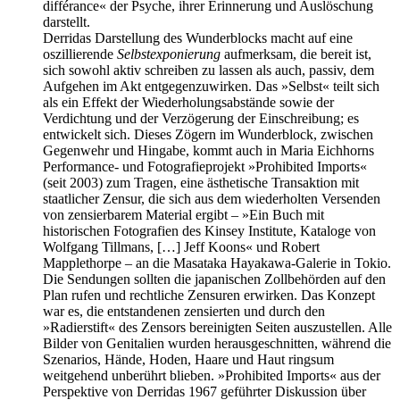
différance« der Psyche, ihrer Erinnerung und Auslöschung
darstellt.
Derridas Darstellung des Wunderblocks macht auf eine
oszillierende
Selbstexponierung
aufmerksam, die bereit ist,
sich sowohl aktiv schreiben zu lassen als auch, passiv, dem
Aufgehen im Akt entgegenzuwirken. Das »Selbst« teilt sich
als ein Effekt der Wiederholungsabstände sowie der
Verdichtung und der Verzögerung der Einschreibung; es
entwickelt sich. Dieses Zögern im Wunderblock, zwischen
Gegenwehr und Hingabe, kommt auch in Maria Eichhorns
Performance- und Fotografieprojekt »Prohibited Imports«
(seit 2003) zum Tragen, eine ästhetische Transaktion mit
staatlicher Zensur, die sich aus dem wiederholten Versenden
von zensierbarem Material ergibt – »Ein Buch mit
historischen Fotografien des Kinsey Institute, Kataloge von
Wolfgang Tillmans, […] Jeff Koons« und Robert
Mapplethorpe – an die Masataka Hayakawa-Galerie in Tokio.
Die Sendungen sollten die japanischen Zollbehörden auf den
Plan rufen und rechtliche Zensuren erwirken. Das Konzept
war es, die entstandenen zensierten und durch den
»Radierstift« des Zensors bereinigten Seiten auszustellen. Alle
Bilder von Genitalien wurden herausgeschnitten, während die
Szenarios, Hände, Hoden, Haare und Haut ringsum
weitgehend unberührt blieben. »Prohibited Imports« aus der
Perspektive von Derridas 1967 geführter Diskussion über