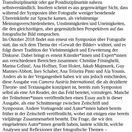
Transdisziplinarität oder gar Postdisziplinarität nahezu
selbstverständlich. Insofern scheint es aus gegenwärtiger Sicht, dass
während der Symposien über Fotografie weniger bestehende
Übereinkünfte zur Sprache kamen, als vielstimmige
Meinungsverschiedenheiten, Unstimmigkeiten und Uneinigkeiten,
die den gleichzeitigen, aber gegensätzlichen Perspektiven auf das
fotografische Bild entsprachen.
Im Oktober 2018 findet nun erneut ein Symposion über Fotografie
statt, das sich dem Thema der »Gewalt der Bilder« widmet, und es
folgt dieser Tradition der Vielstimmigkeit und Erweiterung der
Diskurse. Dabei bringt es erneut Künstler*innen und Expert*innen
aus verschiedenen Bereichen zusammen: Christine Frisinghelli,
Marina Gržinić, Ana Hoffner, Tom Holert, Jakub Majmurek, Guy
Mannes-Abbott, Ines Schaber, Ana Teixeira Pinto und Ala Younis.
Anders als in der Vergangenheit haben wir uns jedoch entschieden,
diese Ausgabe von
Camera Austria International
, die als dezidierte
Theorie- und Textausgabe konzipiert ist, bereits zum Symposion
selbst als eine Art Reader, der das Feld bereitet, vorzulegen. Manche
der Teilnehmer*innen veröffentlichen einen Essay auch in dieser
Ausgabe, als eine Schnittmenge zwischen Zeitschrift und
Symposion. Andere Vortragende und Autor*innen haben bereits
früher in der Zeitschrift veröffentlicht, wobei mit einigen eine bereits
vieljährige Zusammenarbeit besteht. Die Frage, die wir den
eingeladenen Autor*innen gestellt haben, lautete schlicht, welche
Analysen und Reflexionen über fotografische Themen –