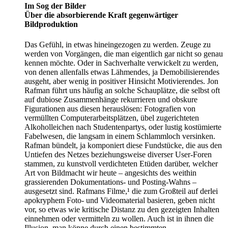
Im Sog der Bilder
Über die absorbierende Kraft gegenwärtiger
Bildproduktion
Das Gefühl, in etwas hineingezogen zu werden. Zeuge zu
werden von Vorgängen, die man eigentlich gar nicht so genau
kennen möchte. Oder in Sachverhalte verwickelt zu werden,
von denen allenfalls etwas Lähmendes, ja Demobilisierendes
ausgeht, aber wenig in positiver Hinsicht Motivierendes. Jon
Rafman führt uns häufig an solche Schauplätze, die selbst oft
auf dubiose Zusammenhänge rekurrieren und obskure
Figurationen aus diesen herauslösen: Fotografien von
vermüllten Computerarbeitsplätzen, übel zugerichteten
Alkoholleichen nach Studentenpartys, oder lustig kostümierte
Fabelwesen, die langsam in einem Schlammloch versinken.
Rafman bündelt, ja komponiert diese Fundstücke, die aus den
Untiefen des Netzes beziehungsweise diverser User-Foren
stammen, zu kunstvoll verdichteten Etüden darüber, welcher
Art von Bildmacht wir heute – angesichts des weithin
grassierenden Dokumentations- und Posting-Wahns –
ausgesetzt sind. Rafmans Filme,¹ die zum Großteil auf derlei
apokryphem Foto- und Videomaterial basieren, geben nicht
vor, so etwas wie kritische Distanz zu den gezeigten Inhalten
einnehmen oder vermitteln zu wollen. Auch ist in ihnen die
Illusion, man könne durch einen bestimmten