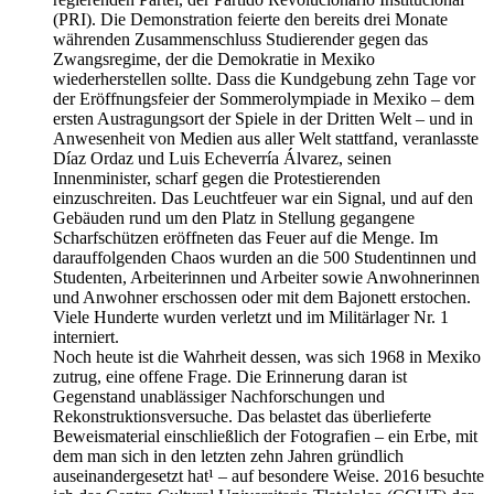
(PRI). Die Demonstration feierte den bereits drei Monate
währenden Zusammenschluss Studierender gegen das
Zwangsregime, der die Demokratie in Mexiko
wiederherstellen sollte. Dass die Kundgebung zehn Tage vor
der Eröffnungsfeier der Sommerolympiade in Mexiko – dem
ersten Austragungsort der Spiele in der Dritten Welt – und in
Anwesenheit von Medien aus aller Welt stattfand, veranlasste
Díaz Ordaz und Luis Echeverría Álvarez, seinen
Innenminister, scharf gegen die Protestierenden
einzuschreiten. Das Leuchtfeuer war ein Signal, und auf den
Gebäuden rund um den Platz in Stellung gegangene
Scharfschützen eröffneten das Feuer auf die Menge. Im
darauffolgenden Chaos wurden an die 500 Studentinnen und
Studenten, Arbeiterinnen und Arbeiter sowie Anwohnerinnen
und Anwohner erschossen oder mit dem Bajonett erstochen.
Viele Hunderte wurden verletzt und im Militärlager Nr. 1
interniert.
Noch heute ist die Wahrheit dessen, was sich 1968 in Mexiko
zutrug, eine offene Frage. Die Erinnerung daran ist
Gegenstand unablässiger Nachforschungen und
Rekonstruktionsversuche. Das belastet das überlieferte
Beweismaterial einschließlich der Fotografien – ein Erbe, mit
dem man sich in den letzten zehn Jahren gründlich
auseinandergesetzt hat¹ – auf besondere Weise. 2016 besuchte