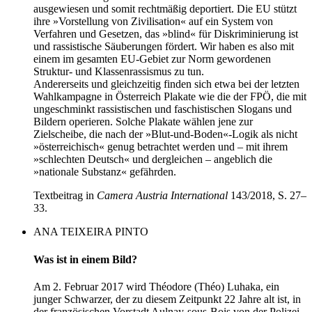
ausgewiesen und somit rechtmäßig deportiert. Die EU stützt
ihre »Vorstellung von Zivilisation« auf ein System von
Verfahren und Gesetzen, das »blind« für Diskriminierung ist
und rassistische Säuberungen fördert. Wir haben es also mit
einem im gesamten EU-Gebiet zur Norm gewordenen
Struktur- und Klassenrassismus zu tun.
Andererseits und gleichzeitig finden sich etwa bei der letzten
Wahlkampagne in Österreich Plakate wie die der FPÖ, die mit
ungeschminkt rassistischen und faschistischen Slogans und
Bildern operieren. Solche Plakate wählen jene zur
Zielscheibe, die nach der »Blut-und-Boden«-Logik als nicht
»österreichisch« genug betrachtet werden und – mit ihrem
»schlechten Deutsch« und dergleichen – angeblich die
»nationale Substanz« gefährden.
Textbeitrag in
Camera Austria International
143/2018, S. 27–
33.
ANA TEIXEIRA PINTO
Was ist in einem Bild?
Am 2. Februar 2017 wird Théodore (Théo) Luhaka, ein
junger Schwarzer, der zu diesem Zeitpunkt 22 Jahre alt ist, in
der französischen Vorstadt Aulnay-sous-Bois von der Polizei