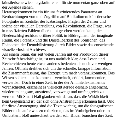
künstlerische wie alltagskulturelle – für sie momentan ganz oben auf
der Agenda stehen.
Herausgekommen ist ein für uns faszinierendes Panorama an
Beobachtungen von und Zugriffen auf Bildkulturen: künstlerische
Fotografie im Zeitalter der Katastrophe, Fragen der Zensur und
solche der visuellen Darstellung von Revolutionen, die Frage, was
in rassifizierten Bildern überhaupt gesehen werden kann, der
Niederschlag rechtsautoritärer Politik in Bildregimen, der imaginale
Raum, die Forensik und die Darstellbarkeit des Sonischen, das
Phänomen der Demobilisierung durch Bilder sowie das entstehende
visuelle »Instant Archive«.
Als einem Team, das seit vielen Jahren mit der Produktion dieser
Zeitschrift beschäftigt ist, ist uns natürlich klar, dass Lesen und
Recherchieren heute etwas anderes bedeuten als noch vor wenigen
Jahren. Oftmals dreht es sich um die schnelle, knappe Information,
die Zusammenfassung, das Exzerpt, um rasch voranzukommen. Das
Wissen sollte zu uns kommen – vermittelt, erklärt, kommentiert,
verwertbar. Doch in einer Zeit, in der der Antiintellektualismus
voranschreitet, erscheint es vielleicht gerade deshalb angebracht,
wiederum langsam, ausufernd, verzweigt und umfangreich zu
werden. Mit Stuart Hall glauben wir daran, dass die Wirklichkeit
kein Gegenstand ist, der sich ohne Anstrengung erkennen lässt. Und
für diese Anstrengung sind die Texte wichtig, um die fotografischen
Bilder nicht auf etwas zu reduzieren, das im Vorbeigehen oder im
Umblättern bloß angeschaut werden soll. Bilder brauchen ihre Zeit,