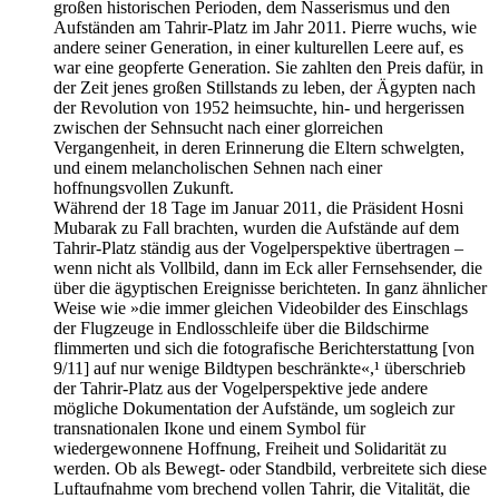
großen historischen Perioden, dem Nasserismus und den
Aufständen am Tahrir-Platz im Jahr 2011. Pierre wuchs, wie
andere seiner Generation, in einer kulturellen Leere auf, es
war eine geopferte Generation. Sie zahlten den Preis dafür, in
der Zeit jenes großen Stillstands zu leben, der Ägypten nach
der Revolution von 1952 heimsuchte, hin- und hergerissen
zwischen der Sehnsucht nach einer glorreichen
Vergangenheit, in deren Erinnerung die Eltern schwelgten,
und einem melancholischen Sehnen nach einer
hoffnungsvollen Zukunft.
Während der 18 Tage im Januar 2011, die Präsident Hosni
Mubarak zu Fall brachten, wurden die Aufstände auf dem
Tahrir-Platz ständig aus der Vogelperspektive übertragen –
wenn nicht als Vollbild, dann im Eck aller Fernsehsender, die
über die ägyptischen Ereignisse berichteten. In ganz ähnlicher
Weise wie »die immer gleichen Videobilder des Einschlags
der Flugzeuge in Endlosschleife über die Bildschirme
flimmerten und sich die fotografische Berichterstattung [von
9/11] auf nur wenige Bildtypen beschränkte«,¹ überschrieb
der Tahrir-Platz aus der Vogelperspektive jede andere
mögliche Dokumentation der Aufstände, um sogleich zur
transnationalen Ikone und einem Symbol für
wiedergewonnene Hoffnung, Freiheit und Solidarität zu
werden. Ob als Bewegt- oder Standbild, verbreitete sich diese
Luftaufnahme vom brechend vollen Tahrir, die Vitalität, die