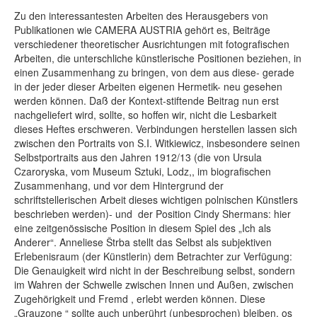
Zu den interessantesten Arbeiten des Herausgebers von
Publikationen wie CAMERA AUSTRIA gehört es, Beiträge
verschiedener theoretischer Ausrichtungen mit fotografischen
Arbeiten, die unterschliche künstlerische Positionen beziehen, in
einen Zusammenhang zu bringen, von dem aus diese- gerade
in der jeder dieser Arbeiten eigenen Hermetik- neu gesehen
werden können. Daß der Kontext-stiftende Beitrag nun erst
nachgeliefert wird, sollte, so hoffen wir, nicht die Lesbarkeit
dieses Heftes erschweren. Verbindungen herstellen lassen sich
zwischen den Portraits von S.I. Witkiewicz, insbesondere seinen
Selbstportraits aus den Jahren 1912/13 (die von Ursula
Czaroryska, vom Museum Sztuki, Lodz,, im biografischen
Zusammenhang, und vor dem Hintergrund der
schriftstellerischen Arbeit dieses wichtigen polnischen Künstlers
beschrieben werden)- und der Position Cindy Shermans: hier
eine zeitgenössische Position in diesem Spiel des „Ich als
Anderer“. Anneliese Štrba stellt das Selbst als subjektiven
Erlebenisraum (der Künstlerin) dem Betrachter zur Verfügung:
Die Genauigkeit wird nicht in der Beschreibung selbst, sondern
im Wahren der Schwelle zwischen Innen und Außen, zwischen
Zugehörigkeit und Fremd , erlebt werden können. Diese
„Grauzone “ sollte auch unberührt (unbesprochen) bleiben, os