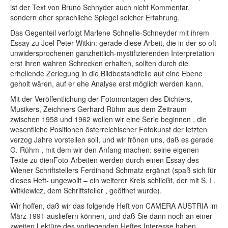
ist der Text von Bruno Schnyder auch nicht Kommentar,
sondern eher sprachliche Spiegel solcher Erfahrung.
Das Gegenteil verfolgt Marlene Schnelle-Schneyder mit ihrem
Essay zu Joel Peter Witkin: gerade diese Arbeit, die in der so oft
unwidersprochenen ganzheitlich-mystifizierenden Interpretation
erst ihren wahren Schrecken erhalten, sollten durch die
erhellende Zerlegung in die Bildbestandteile auf eine Ebene
geholt wären, auf er ehe Analyse erst möglich werden kann.
Mit der Veröffentlichung der Fotomontagen des Dichters,
Musikers, Zeichners Gerhard Rühm aus dem Zeitraum
zwischen 1958 und 1962 wollen wir eine Serie beginnen , die
wesentliche Positionen österreichischer Fotokunst der letzten
verzog Jahre vorstellen soll, und wir frönen uns, daß es gerade
G. Rühm , mit dem wir den Anfang machen: seine eigenen
Texte zu dienFoto-Arbeiten werden durch einen Essay des
Wiener Schriftstellers Ferdinand Schmatz ergänzt (spaß sich für
dieses Heft- ungewollt – ein weiterer Kreis schließt, der mit S. I .
Witkiewicz, dem Schriftsteller , geöffnet wurde).
Wir hoffen, daß wir das folgende Heft von CAMERA AUSTRIA im
März 1991 ausliefern können, und daß Sie dann noch an einer
zweiten Lektüre des vorliegenden Heftes Interesse haben