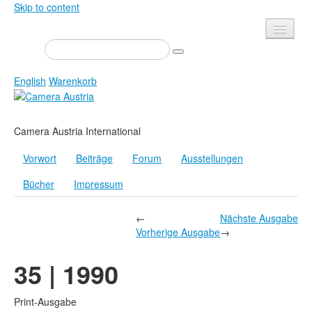
Skip to content
Presse
Veranstaltungen
English
Warenkorb
Newsletter
Kontakt
Home
Camera Austria International
Über uns
Zeitschrift
Vorwort
Beiträge
Forum
Ausstellungen
Ausschreibungen
Ausstellungen
Bücher
Impressum
Shop
Bücher
Datenschutz
Edition
←
Nächste Ausgabe
Vorherige Ausgabe
→
Bibliothek
Mediadaten
35 | 1990
Camera Austria Preis
Fotoarchiv Pierre Bourdieu
Print-Ausgabe