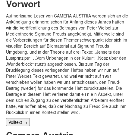
Vorwort
Aufmerksame Leser von CAMERA AUSTRIA werden sich an die
Ankündigung erinnern: schon für Anfang dieses Jahres hatten
wir die Veröffentlichung des Beitrages von Peter Weibel zur
Medientheorie Sigmund Freuds angekündigt. Mittlerweile sind
die Vorbereitungen für diesen Themenschwerpunkt (der sich im
visuellen Bereich auf Bildmaterial auf Sigmund Freuds
Umgebung, und in der Theorie auf drei Texte: „Jenseits des
Lustprinzips“; , „Vom Unbehagen in der Kultur“; „Notiz über den
‚Wunderblock'“stützt) abgeschlossen. Bis zum Tag der
Drucklegung dieses vorliegenden Heftes haben wir nun auf
Peter Weibes Text gewartet, und weil wir nicht auf 1991
verschieben wollen haben wir uns entschlossen, den Freud-
Beitrag (wieder) für das kommende Heft zurückzustellen. Die
Beiträge in diesem Heft verlieren damit e i n e n Aspekt, unter
dem sich en Zugang zu den veröffentlichten Arbeitern eröffnet
hätte, wir hoffen aber, daß der Nachtrag zu Freud Sie auch ihm
Rückblick in einen Kontext stellen wird.
Volltext
→
Camera Austria