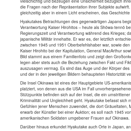
vielschichtig und bezeugen eine Unsicherheit bezüglich ihr
die Fragen nach der Repräsentation ihrer Subjekte aufwirft.
gleichzeitig aber in einem Licht erscheinen, das Geschichte 
Hyakutakes Betrachtungen des gegenwärtigen Japans beginn
Verantwortung Kaiser Hirohitos – heute als Shōwa-tennō b
Regierungszeit und Verantwortung während des Krieges; das 
japanische Militär innehatte. Er war es, der letztlich en
zwischen 1945 und 1951 Oberbefehlshaber war, sowie den fo
Kaiser Hirohito bei der Kapitulation, General MacArthur so
Bild stammt aus einem Familienfoto und zeigt den Großonke
legen aber stets auch die Beziehung zwischen Fakt und Fik
auszusagen vermag. Es sind das Auge und der Körper des K
und der in den jeweiligen Bildern behaupteten Historizität v
Die Insel Okinawa ist eines der Hauptgebiete US-amerikani
platziert, von denen aus die USA im Fall unvorhergesehener
Stützpunkte befinden sich auf der Insel, die ein umstritten
Kriminalität und Ungleichheit geht. Hyakutake befasst sich 
Gefühlen jener Menschen zuwendet, die dort Gräueltaten, M
erwarb der Künstler bei einer Auktion; es soll nach 1945 
amerikanischen Soldaten umgebener Frauen auf Okinawa.
Darüber hinaus erkundet Hyakutake auch Orte in Japan, an 