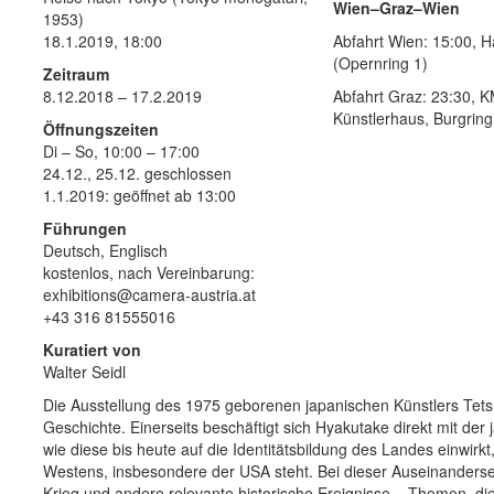
Wien–Graz–Wien
1953)
18.1.2019, 18:00
Abfahrt Wien: 15:00, H
(Opernring 1)
Zeitraum
8.12.2018 – 17.2.2019
Abfahrt Graz: 23:30, 
Künstlerhaus, Burgring
Öffnungszeiten
Di – So, 10:00 – 17:00
24.12., 25.12. geschlossen
1.1.2019: geöffnet ab 13:00
Führungen
Deutsch, Englisch
kostenlos, nach Vereinbarung:
exhibitions@camera-austria.at
+43 316 81555016
Kuratiert von
Walter Seidl
Die Ausstellung des 1975 geborenen japanischen Künstlers Tetsu
Geschichte. Einerseits beschäftigt sich Hyakutake direkt mit d
wie diese bis heute auf die Identitätsbildung des Landes einwirkt
Westens, insbesondere der USA steht. Bei dieser Auseinandersetz
Krieg und andere relevante historische Ereignisse – Themen, di