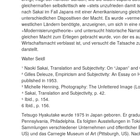
gleichermaßen selbstkritisch wie »stets unzufrieden damit is
nach Sakai im Fall Japans mit einer Amerikanisierung gleic
unterschiedlichen Dispositiven der Macht. Es wurde »vermehr
westlichen Ländern benötigte, anzueignen, um sich in eine 
»Modernisierungstheorie« und untersucht historische Narra
gleichen Macht zum Erliegen gebracht wurde, von der es au
Wirtschaftsmacht verblasst ist, und versucht die Tatsache
darstellt.
Walter Seidl
¹ Naoki Sakai, Translation and Subjectivity: On “Japan” and 
² Gilles Deleuze, Empiricism and Subjectivity: An Essay on
published in 1953.
³ Michelle Henning, Photography: The Unfettered Image (Lo
⁴ Sakai, Translation and Subjectivity, p. 42.
⁵ Ibid., p. 154.
6 Ibid., p. 156.
Tetsugo Hyakutake wurde 1975 in Japan geboren. Er graduiert
Pennsylvania, Philadelphia. Es folgten Ausstellungen in To
Sammlungen verschiedener Unternehmen und öffentlicher Ein
US) und das Carnegie Museum of Art (Pittsburgh, US). Nac