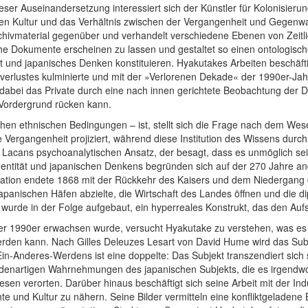
eser Auseinandersetzung interessiert sich der Künstler für Kolonisierun
hen Kultur und das Verhältnis zwischen der Vergangenheit und Gegenwar
rchivmaterial gegenüber und verhandelt verschiedene Ebenen von Zeitlic
ische Dokumente erscheinen zu lassen und gestaltet so einen ontologi
ät und japanisches Denken konstituieren. Hyakutakes Arbeiten beschäft
ustes kulminierte und mit der »Verlorenen Dekade« der 1990er-Jahre s
d dabei das Private durch eine nach innen gerichtete Beobachtung de
 Vordergrund rücken kann.
ischen ethnischen Bedingungen – ist, stellt sich die Frage nach dem 
die Vergangenheit projiziert, während diese Institution des Wissens dur
ues Lacans psychoanalytischen Ansatz, der besagt, dass es unmöglich se
r Identität und japanischen Denkens begründen sich auf der 270 Jahre
solation endete 1868 mit der Rückkehr des Kaisers und dem Niedergang
panischen Häfen abzielte, die Wirtschaft des Landes öffnen und die d
 wurde in der Folge aufgebaut, ein hyperreales Konstrukt, das den Auf
 der 1990er erwachsen wurde, versucht Hyakutake zu verstehen, was es 
rden kann. Nach Gilles Deleuzes Lesart von David Hume wird das Subje
in-Anderes-Werdens ist eine doppelte: Das Subjekt transzendiert sich s
hiedenartigen Wahrnehmungen des japanischen Subjekts, die es irgendwo
en verorten. Darüber hinaus beschäftigt sich seine Arbeit mit der Ind
e und Kultur zu nähern. Seine Bilder vermitteln eine konfliktgeladene B