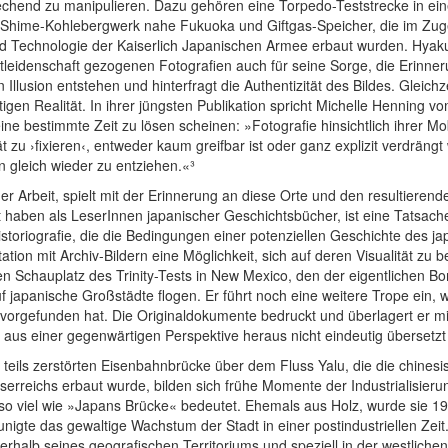
chend zu manipulieren. Dazu gehören eine Torpedo-Teststrecke in eine
as Shime-Kohlebergwerk nahe Fukuoka und Giftgas-Speicher, die im Zug
 Technologie der Kaiserlich Japanischen Armee erbaut wurden. Hyakutak
itleidenschaft gezogenen Fotografien auch für seine Sorge, die Erinn
llusion entstehen und hinterfragt die Authentizität des Bildes. Gleichzei
htigen Realität. In ihrer jüngsten Publikation spricht Michelle Henning 
 bestimmte Zeit zu lösen scheinen: »Fotografie hinsichtlich ihrer Mobi
 zu ›fixieren‹, entweder kaum greifbar ist oder ganz explizit verdräng
n gleich wieder zu entziehen.«³
 Arbeit, spielt mit der Erinnerung an diese Orte und den resultieren
aben als LeserInnen japanischer Geschichtsbücher, ist eine Tatsache
toriografie, die die Bedingungen einer potenziellen Geschichte des ja
tation mit Archiv-Bildern eine Möglichkeit, sich auf deren Visualität z
den Schauplatz des Trinity-Tests in New Mexico, den der eigentlichen 
 japanische Großstädte flogen. Er führt noch eine weitere Trope ein, 
vorgefunden hat. Die Originaldokumente bedruckt und überlagert er mi
e aus einer gegenwärtigen Perspektive heraus nicht eindeutig übersetz
er teils zerstörten Eisenbahnbrücke über dem Fluss Yalu, die die chine
erreichs erbaut wurde, bilden sich frühe Momente der Industrialisierun
o viel wie »Japans Brücke« bedeutet. Ehemals aus Holz, wurde sie 19
igte das gewaltige Wachstum der Stadt in einer postindustriellen Zeit.
ußerhalb seines geografischen Territoriums und speziell in der westli