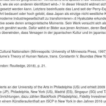
t, wie sie von anderen identifiziert wird«.⁵ In dieser Hinsicht widmet 
hgesetzt werden kann. Letztere beeinflusste das Land seit der Perry-Ex
t bedauert oder hoch gelobt, dass Japan als einzige nicht-westliche Ku
moderne Industriegesellschaft zu transformieren«.6 Hyakutake erkundet 
tive sowie deren antagonistische Momente. Sein Werk versucht sich al
ch genährt wurde. Dafür wählt er Bilder aus jenen Archiven, deren B
 zu überwinden, dass Versagen in der japanischen Kultur und im japani
Cultural Nationalism (Minneapolis: University of Minnesota Press, 1997)
 Hume’s Theory of Human Nature, trans. Constantin V. Boundas (New York
ndon: Routledge, 2018), p. 21.
e an der University of the Arts in Philadelphia (US) und erhielt 2009 
kio (JP), Philadelphia, New York (US), Madrid (ES), Singapur (SG) und 
richtungen, dazu zählen BlackRock (Philadelphia), Fidelity Investmen
h einem Künstleraufenthalt am ISCP in New York in den Jahren 2016 u