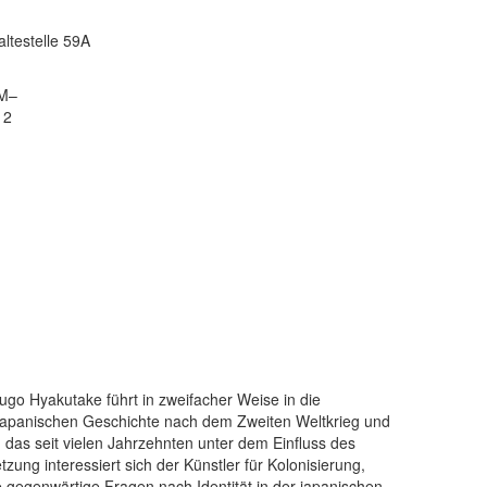
altestelle 59A
KM–
 2
go Hyakutake führt in zweifacher Weise in die
er japanischen Geschichte nach dem Zweiten Weltkrieg und
, das seit vielen Jahrzehnten unter dem Einfluss des
ung interessiert sich der Künstler für Kolonisierung,
e gegenwärtige Fragen nach Identität in der japanischen