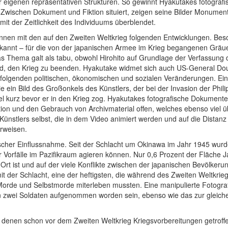
er eigenen repräsentativen Strukturen. So gewinnt Hyakutakes fotografi
 Zwischen Dokument und Fiktion situiert, zeigen seine Bilder Monument
mit der Zeitlichkeit des Individuums überblendet.
en mit den auf den Zweiten Weltkrieg folgenden Entwicklungen. Beson
ekannt – für die von der japanischen Armee im Krieg begangenen Gräue
Thema galt als tabu, obwohl Hirohito auf Grundlage der Verfassung de
tschied, den Krieg zu beenden. Hyakutake widmet sich auch US-General 
lgenden politischen, ökonomischen und sozialen Veränderungen. Eine D
wie ein Bild des Großonkels des Künstlers, der bei der Invasion der P
l kurz bevor er in den Krieg zog. Hyakutakes fotografische Dokument
tion und den Gebrauch von Archivmaterial offen, welches ebenso viel 
ünstlers selbst, die in dem Video animiert werden und auf die Distan
erweisen.
scher Einflussnahme. Seit der Schlacht um Okinawa im Jahr 1945 wurde
 Vorfälle im Pazifikraum agieren können. Nur 0,6 Prozent der Fläche 
er Ort ist und auf der viele Konflikte zwischen der japanischen Bevölk
mit der Schlacht, eine der heftigsten, die während des Zweiten Weltkri
orde und Selbstmorde miterleben mussten. Eine manipulierte Fotografie
von zwei Soldaten aufgenommen worden sein, ebenso wie das zur gleic
denen schon vor dem Zweiten Weltkrieg Kriegsvorbereitungen getroffe