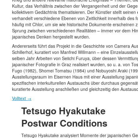
Kultur, das Verhältnis zwischen der Vergangenheit und der Gege
kollektivem Gedächtnis thematisieren. Der Künstler stellt seine
verhandelt verschiedene Ebenen von Zeitlichkeit innerhalb des fo
häufig mit Chlor, um sie wie historische Dokumente erscheinen z
Sprung zwischen verschiedenen Realitäten – immer vor dem Hint
japanisches Denken hergestellt wurden.
Andererseits führt das Projekt in die Geschichte von Camera Aus
Schillerhof, kuratiert von Manfred Willmann – eine Einzelausste
selben Jahr Arbeiten von Seiichi Furuya, über dessen Vermittlun
japanischer Fotografie in Graz realisiert wurden, so u. a. von 
Fugo (1982), Shomei Tomatsu (1984) und Nobuyoshi Araki (1992
Ausstellungsraum im Eisernen Haus mit einer Ausstellung japani
spezifischen interkulturellen Austauschs über durchaus gegensät
kuratierte Ausstellung anschließen und gleichzeitig den Austaus
Volltext
→
Tetsugo Hyakutake
Postwar Conditions
Tetsugo Hyakutake analysiert Momente der japanischen Gesc