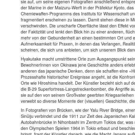
sie auf, um seine eigenen Fotografien anschließend entspre
der Marine in der Maizuru-Werft in der Präfektur Kyoto, d
Chemiewaffen-Programms des Instituts für Wissenschaft und
fragmentiert erscheinen zu lassen. Damit stehen diese in M
verschwinden. Die unscharfe Oberfläche lässt den Effekt von I
der Faktizität und lenkt den Blick hin zu einer anderen, flüc
mehr von der Gebundenheit an einen bestimmten Ort und eine
Aufmerksamkeit für Praxen, in denen das Verlangen, Realität
scheinen, die sich uns anbieten, um sich unserem Blick dan
Hyakutake macht umstrittene Orte zum Ausgangspunkt seiner
BewohnerInnen von Okinawa jene Geschichte anders erlebt h
anderen das japanische Denken, denn sie schaffen eine »His
Prozesshafte historischer Ereignisse angeht, ist die Konfron
Orte wie Hiroshima handelt. Der Künstler bezieht sich auf 
die B-29 Superfortress-Langstreckenbomber, die Angriffe auf
sie auf den von seinem Großvater geerbten Kriegsanleihen 
verwebt so diverse Momente der (visuellen) Geschichte, di
In Fotografien von Brücken, wie der Yalu River Bridge, ein
Sinŭiju verbindet und die 1911 zur Zeit des Japanischen Kais
Autobahnbrücke in Nihonbashi im Zentrum Tokios dar, was s
den Olympischen Spielen 1964 in Tokio erbaut und beschleun
bringt, fragt der Künstler danach, wie die Macht Japans a