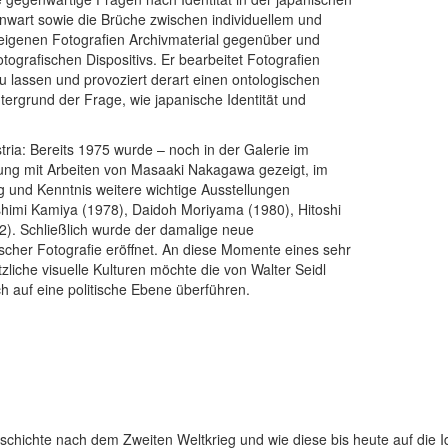
nwart sowie die Brüche zwischen individuellem und
n eigenen Fotografien Archivmaterial gegenüber und
tografischen Dispositivs. Er bearbeitet Fotografien
u lassen und provoziert derart einen ontologischen
ergrund der Frage, wie japanische Identität und
tria: Bereits 1975 wurde – noch in der Galerie im
llung mit Arbeiten von Masaaki Nakagawa gezeigt, im
g und Kenntnis weitere wichtige Ausstellungen
Toshimi Kamiya (1978), Daidoh Moriyama (1980), Hitoshi
). Schließlich wurde der damalige neue
scher Fotografie eröffnet. An diese Momente eines sehr
zliche visuelle Kulturen möchte die von Walter Seidl
ch auf eine politische Ebene überführen.
hichte nach dem Zweiten Weltkrieg und wie diese bis heute auf die Ide