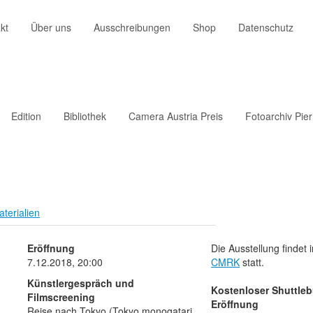
kt
Über uns
Ausschreibungen
Shop
Datenschutz
Edition
Bibliothek
Camera Austria Preis
Fotoarchiv Pie
terialien
Eröffnung
Die Ausstellung finde
7.12.2018, 20:00
CMRK
statt.
Künstlergespräch und
Kostenloser Shuttleb
Filmscreening
Eröffnung
Reise nach Tokyo (Tokyo monogatari,