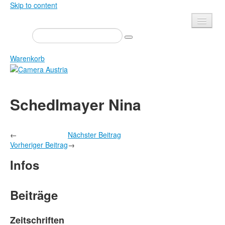
Skip to content
Presse
Veranstaltungen
Warenkorb
Newsletter
Kontakt
Home
Schedlmayer Nina
Über uns
Zeitschrift
Ausschreibungen
Ausstellungen
←
Nächster Beitrag
Shop
Bücher
Vorheriger Beitrag
→
Datenschutz
Edition
Infos
Bibliothek
Mediadaten
Camera Austria Preis
Beiträge
Fotoarchiv Pierre Bourdieu
Zeitschriften