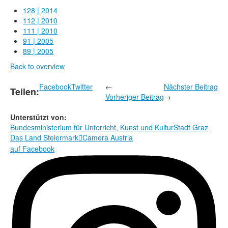
Rechtliche Informationen
128 | 2014
112 | 2010
111 | 2010
91 | 2005
89 | 2005
Back to overview
Facebook
Twitter
←
Nächster Beitrag
Teilen:
Vorheriger Beitrag
→
Unterstützt von:
Bundesministerium für Unterricht, Kunst und Kultur
Stadt Graz
Das Land Steiermark
Camera Austria

auf Facebook