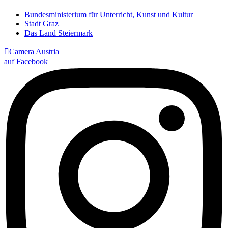
Bundesministerium für Unterricht, Kunst und Kultur
Stadt Graz
Das Land Steiermark

Camera Austria
auf Facebook