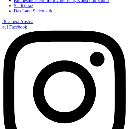
Bundesministerium für Unterricht, Kunst und Kultur
Stadt Graz
Das Land Steiermark

Camera Austria
auf Facebook